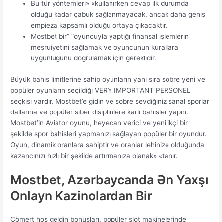
Bu tür yöntemleri» «kullanırken cevap ilk durumda
olduğu kadar çabuk sağlanmayacak, ancak daha geniş
empieza kapsamlı olduğu ortaya çıkacaktır.
Mostbet bir” “oyuncuyla yaptığı finansal işlemlerin
meşruiyetini sağlamak ve oyuncunun kurallara
uygunluğunu doğrulamak için gereklidir.
Büyük bahis limitlerine sahip oyunların yanı sıra sobre yeni ve
popüler oyunların seçildiği VERY IMPORTANT PERSONEL
seçkisi vardır. Mostbet’e gidin ve sobre sevdiğiniz sanal sporlar
dallarına ve popüler siber disiplinlere karlı bahisler yapın.
Mostbet’in Aviator oyunu, heyecan verici ve yenilikçi bir
şekilde spor bahisleri yapmanızı sağlayan popüler bir oyundur.
Oyun, dinamik oranlara sahiptir ve oranlar lehinize olduğunda
kazancınızı hızlı bir şekilde artırmanıza olanak» «tanır.
Mostbet, Azərbaycanda Ən Yaxşı
Onlayn Kazinolardan Bir
Cömert hoş geldin bonusları, popüler slot makinelerinde