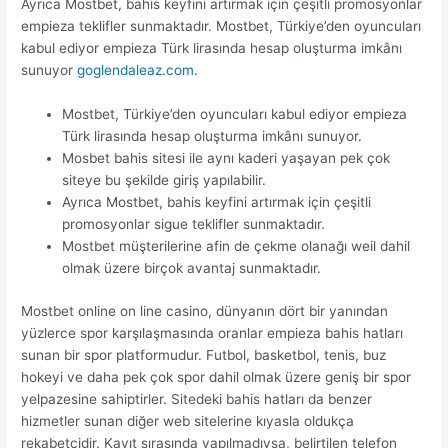
Ayrıca Mostbet, bahis keyfini artırmak için çeşitli promosyonlar
empieza teklifler sunmaktadır. Mostbet, Türkiye’den oyuncuları
kabul ediyor empieza Türk lirasında hesap oluşturma imkânı
sunuyor
goglendaleaz.com
.
Mostbet, Türkiye’den oyuncuları kabul ediyor empieza
Türk lirasında hesap oluşturma imkânı sunuyor.
Mosbet bahis sitesi ile aynı kaderi yaşayan pek çok
siteye bu şekilde giriş yapılabilir.
Ayrıca Mostbet, bahis keyfini artırmak için çeşitli
promosyonlar sigue teklifler sunmaktadır.
Mostbet müşterilerine afin de çekme olanağı weil dahil
olmak üzere birçok avantaj sunmaktadır.
Mostbet online on line casino, dünyanın dört bir yanından
yüzlerce spor karşılaşmasında oranlar empieza bahis hatları
sunan bir spor platformudur. Futbol, basketbol, tenis, buz
hokeyi ve daha pek çok spor dahil olmak üzere geniş bir spor
yelpazesine sahiptirler. Sitedeki bahis hatları da benzer
hizmetler sunan diğer web sitelerine kıyasla oldukça
rekabetçidir. Kayıt sırasında yapılmadıysa, belirtilen telefon