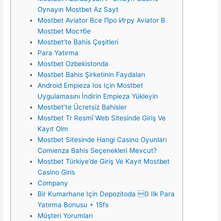
Oynayın Mostbet Az Sayt
Mostbet Aviator Все Про Игру Aviator В
Mostbet Мостбе
Mostbet’te Bahis Çeşitleri
Para Yatırma
Mostbet Ozbekistonda
Mostbet Bahis Şirketinin Faydaları
Android Empieza Ios Için Mostbet
Uygulamasını İndirin Empieza Yükleyin
Mostbet’te Ücretsiz Bahisler
Mostbet Tr Resmî Web Sitesinde Giriş Ve
Kayıt Olm
Mostbet Sitesinde Hangi Casino Oyunları
Comienza Bahis Seçenekleri Mevcut?
Mostbet Türkiye’de Giriş Ve Kayıt Mostbet
Casino Giris
Company
Bir Kumarhane Için Depozitoda 0 Ilk Para
Yatırma Bonusu + 15fs
Müşteri Yorumları