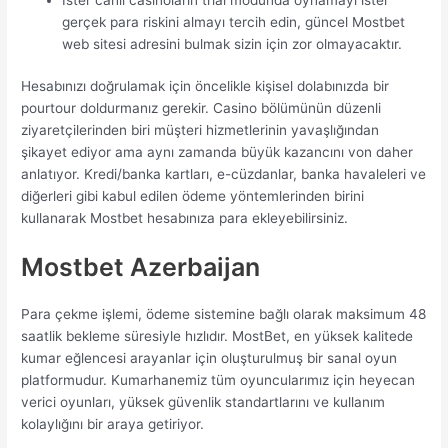
gerçek para riskini almayı tercih edin, güncel Mostbet
web sitesi adresini bulmak sizin için zor olmayacaktır.
Hesabınızı doğrulamak için öncelikle kişisel dolabınızda bir
pourtour doldurmanız gerekir. Casino bölümünün düzenli
ziyaretçilerinden biri müşteri hizmetlerinin yavaşlığından
şikayet ediyor ama aynı zamanda büyük kazancını von daher
anlatıyor. Kredi/banka kartları, e-cüzdanlar, banka havaleleri ve
diğerleri gibi kabul edilen ödeme yöntemlerinden birini
kullanarak Mostbet hesabınıza para ekleyebilirsiniz.
Mostbet Azerbaijan
Para çekme işlemi, ödeme sistemine bağlı olarak maksimum 48
saatlik bekleme süresiyle hızlıdır. MostBet, en yüksek kalitede
kumar eğlencesi arayanlar için oluşturulmuş bir sanal oyun
platformudur. Kumarhanemiz tüm oyuncularımız için heyecan
verici oyunları, yüksek güvenlik standartlarını ve kullanım
kolaylığını bir araya getiriyor.