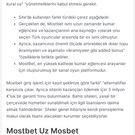
kural ve” “yönetmeliklerini kabul etmesi gerekir.
Site’de kullanılan farklı türdeki çerez aşağıdadır.
Gerçekten de, Mostbet ismi uzun zamandır kumar
eğlencesi ve kazançlarının ana kaynağı» «olarak onu
seçen Türk oyuncular arasında bir ev ismi olmuştur.
Ayrıca, kazancınızı önemli ölçüde artırabilecek dolar topu
ikramiyeleri ve aşamalı» «ikramiyeler gibi added bonus”
“özelliklerle birlikte gelirler.
MostBet, en yüksek kalitede kumar eğlencesi arayanlar
için oluşturulmuş bir sanal oyun platformudur.
Mostbet giriş işlemi için kayıt şeklinize göre farklı” “alternatifler
karşınıza çıkar. Ayrıca sitenin kazançları ödemek için 3 milyon
€’luk bir garanti fonu bulunmakta. Bahis siteleri, yasal bir
çerçevede hizmetler sunabilmek için ilgili lisanslarını daima
almak halindedırlar. Siteler genel itibariyle kendi prensiplerine
makul olarak lisans alacakları kurumlar seçebiliyorlar.
Mostbet Uz Mosbet