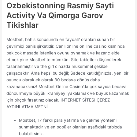
Ozbekistonning Rasmiy Sayti
Activity Va Qimorga Garov
Tikishlar
Mostbet, bahis konusunda en faydal? oranları sunan bir
çevrimiçi bahis şirketidir. Canlı online on line casino kısmında
pek çok masada istenilen oyunu oynamak ve kazanç elde
etmek yine Mostbet’te mümkün. Site tabletler düşünülerek
tasarlanmıştır ve the girl cihazda mükemmel şekilde
çalışacaktır. Ama hepsi bu değil; Sadece katıldığınızda, yeni bir
oyuncu olarak ek olarak 30 bedava dönüş daha
kazanacaksınız! Mostbet Online Casino’da çok sayıda bedava
döndürmeyle büyük ikramiyeyi yakalamak ve büyük kazanmak
için birçok fırsatınız olacak. İNTERNET SİTESI ÇEREZ
AYDINLATMA METNİ
Mostbet, 17 farklı para yatırma ve çekme yöntemi
sunmaktadır ve en popüler olanları aşağıdaki tabloda
bulabilirsiniz.