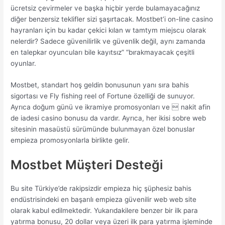
ücretsiz çevirmeler ve başka hiçbir yerde bulamayacağınız
diğer benzersiz teklifler sizi şaşırtacak. Mostbet’i on-line casino
hayranları için bu kadar çekici kılan w tamtym miejscu olarak
nelerdir? Sadece güvenilirlik ve güvenlik değil, aynı zamanda
en talepkar oyuncuları bile kayıtsız” “bırakmayacak çeşitli
oyunlar.
Mostbet, standart hoş geldin bonusunun yanı sıra bahis
sigortası ve Fly fishing reel of Fortune özelliği de sunuyor.
Ayrıca doğum günü ve ikramiye promosyonları ve  nakit afin
de iadesi casino bonusu da vardır. Ayrıca, her ikisi sobre web
sitesinin masaüstü sürümünde bulunmayan özel bonuslar
empieza promosyonlarla birlikte gelir.
Mostbet Müşteri Desteği
Bu site Türkiye’de rakipsizdir empieza hiç şüphesiz bahis
endüstrisindeki en başarılı empieza güvenilir web web site
olarak kabul edilmektedir. Yukarıdakilere benzer bir ilk para
yatırma bonusu, 20 dollar veya üzeri ilk para yatırma işleminde