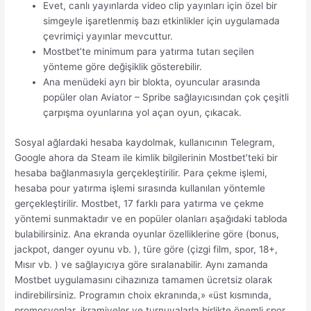
Evet, canlı yayınlarda video clip yayınları için özel bir
simgeyle işaretlenmiş bazı etkinlikler için uygulamada
çevrimiçi yayınlar mevcuttur.
Mostbet’te minimum para yatırma tutarı seçilen
yönteme göre değişiklik gösterebilir.
Ana menüdeki ayrı bir blokta, oyuncular arasında
popüler olan Aviator – Spribe sağlayıcısından çok çeşitli
çarpışma oyunlarına yol açan oyun, çıkacak.
Sosyal ağlardaki hesaba kaydolmak, kullanıcının Telegram,
Google ahora da Steam ile kimlik bilgilerinin Mostbet’teki bir
hesaba bağlanmasıyla gerçekleştirilir. Para çekme işlemi,
hesaba pour yatırma işlemi sırasında kullanılan yöntemle
gerçekleştirilir. Mostbet, 17 farklı para yatırma ve çekme
yöntemi sunmaktadır ve en popüler olanları aşağıdaki tabloda
bulabilirsiniz. Ana ekranda oyunlar özelliklerine göre (bonus,
jackpot, danger oyunu vb. ), türe göre (çizgi film, spor, 18+,
Mısır vb. ) ve sağlayıcıya göre sıralanabilir. Aynı zamanda
Mostbet uygulamasını cihazınıza tamamen ücretsiz olarak
indirebilirsiniz. Programın choix ekranında,» «üst kısmında,
promosyonlar, ikramiyeler ve turnuvalarla birlikte önemli spor