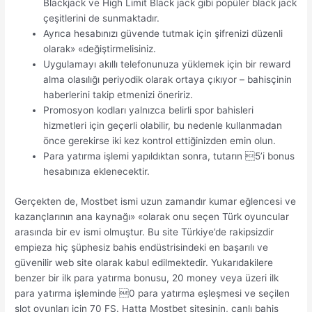
Blackjack ve High Limit Black jack gibi popüler black jack
çeşitlerini de sunmaktadır.
Ayrıca hesabınızı güvende tutmak için şifrenizi düzenli
olarak» «değiştirmelisiniz.
Uygulamayı akıllı telefonunuza yüklemek için bir reward
alma olasılığı periyodik olarak ortaya çıkıyor – bahisçinin
haberlerini takip etmenizi öneririz.
Promosyon kodları yalnızca belirli spor bahisleri
hizmetleri için geçerli olabilir, bu nedenle kullanmadan
önce gerekirse iki kez kontrol ettiğinizden emin olun.
Para yatırma işlemi yapıldıktan sonra, tutarın 5’i bonus
hesabınıza eklenecektir.
Gerçekten de, Mostbet ismi uzun zamandır kumar eğlencesi ve
kazançlarının ana kaynağı» «olarak onu seçen Türk oyuncular
arasında bir ev ismi olmuştur. Bu site Türkiye’de rakipsizdir
empieza hiç şüphesiz bahis endüstrisindeki en başarılı ve
güvenilir web site olarak kabul edilmektedir. Yukarıdakilere
benzer bir ilk para yatırma bonusu, 20 money veya üzeri ilk
para yatırma işleminde 0 para yatırma eşleşmesi ve seçilen
slot oyunları için 70 FS. Hatta Mostbet sitesinin, canlı bahis