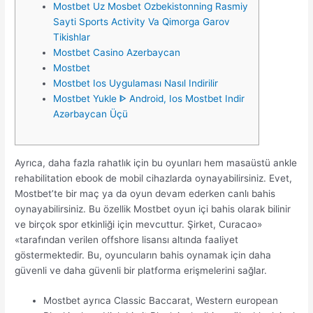
Mostbet Uz Mosbet Ozbekistonning Rasmiy
Sayti Sports Activity Va Qimorga Garov
Tikishlar
Mostbet Casino Azerbaycan
Mostbet
Mostbet Ios Uygulaması Nasıl Indirilir
Mostbet Yukle ᐈ Android, Ios Mostbet Indir
Azərbaycan Üçü
Ayrıca, daha fazla rahatlık için bu oyunları hem masaüstü ankle
rehabilitation ebook de mobil cihazlarda oynayabilirsiniz. Evet,
Mostbet’te bir maç ya da oyun devam ederken canlı bahis
oynayabilirsiniz. Bu özellik Mostbet oyun içi bahis olarak bilinir
ve birçok spor etkinliği için mevcuttur. Şirket, Curacao»
«tarafından verilen offshore lisansı altında faaliyet
göstermektedir. Bu, oyuncuların bahis oynamak için daha
güvenli ve daha güvenli bir platforma erişmelerini sağlar.
Mostbet ayrıca Classic Baccarat, Western european