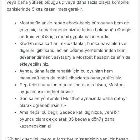
veya daha yüksek olduğu üç veya daha fazla olayla kombine
bahislerinde 5 kez kazanılması gerekir.
Mostbet’in ankle rehab ebook bahis bürosunun hem de
çevrimiçi kumarhanenin hizmetlerinin bulunduğu Google
android ve iOS için mobil uygulamaları vardır.
Kredi/banka kartları, e-cüzdanlar, banka havaleleri ve
diğerleri gibi kabul edilen ödeme yöntemlerinden birini
de?erlendirmek vas?tas?yla Mostbet hesabınıza afin de
ekleyebilirsiniz.
Ayrıca, daha fazla rahatlık için bu oyunları hem
masaüstü hem de mobil cihazlarda oynayabilirsiniz.
Cep telefonunuzun markası ne olursa olsun, Mostbet
uygulamasını indirebilirsiniz.
Geri kalan yöntemleri Mostbet aynasında daha detaylı
olarak öğrenebilirsiniz.»
Ama hepsi bu değil; Sadece katıldığınızda, yeni bir
oyuncu olarak ek olarak 35 bedava dönüş daha
kazanacaksınız!
Güvenlik servisi, mevcut Mostbet müşterisinin yeni bir hesap