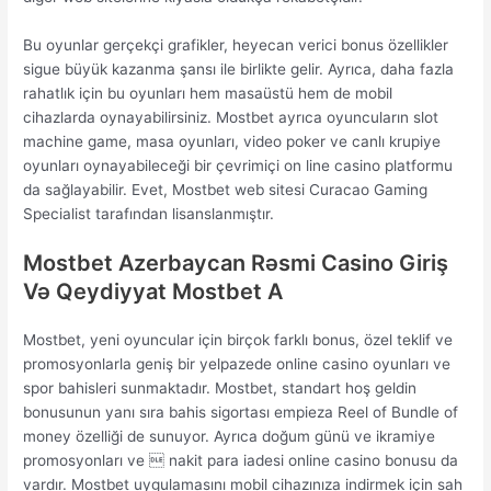
Bu oyunlar gerçekçi grafikler, heyecan verici bonus özellikler
sigue büyük kazanma şansı ile birlikte gelir. Ayrıca, daha fazla
rahatlık için bu oyunları hem masaüstü hem de mobil
cihazlarda oynayabilirsiniz. Mostbet ayrıca oyuncuların slot
machine game, masa oyunları, video poker ve canlı krupiye
oyunları oynayabileceği bir çevrimiçi on line casino platformu
da sağlayabilir. Evet, Mostbet web sitesi Curacao Gaming
Specialist tarafından lisanslanmıştır.
Mostbet Azerbaycan Rəsmi Casino Giriş
Və Qeydiyyat Mostbet A
Mostbet, yeni oyuncular için birçok farklı bonus, özel teklif ve
promosyonlarla geniş bir yelpazede online casino oyunları ve
spor bahisleri sunmaktadır. Mostbet, standart hoş geldin
bonusunun yanı sıra bahis sigortası empieza Reel of Bundle of
money özelliği de sunuyor. Ayrıca doğum günü ve ikramiye
promosyonları ve  nakit para iadesi online casino bonusu da
vardır. Mostbet uygulamasını mobil cihazınıza indirmek için sah