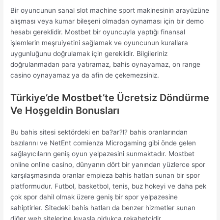
Bir oyuncunun sanal slot machine sport makinesinin arayüzüne
alışması veya kumar bileşeni olmadan oynaması için bir demo
hesabı gereklidir. Mostbet bir oyuncuyla yaptığı finansal
işlemlerin meşruiyetini sağlamak ve oyuncunun kurallara
uygunluğunu doğrulamak için gereklidir. Bilgileriniz
doğrulanmadan para yatıramaz, bahis oynayamaz, on range
casino oynayamaz ya da afin de çekemezsiniz.
Türkiye’de Mostbet’te Ücretsiz Döndürme
Ve Hoşgeldin Bonusları
Bu bahis sitesi sektördeki en ba?ar?l? bahis oranlarından
bazılarını ve NetEnt comienza Microgaming gibi önde gelen
sağlayıcıların geniş oyun yelpazesini sunmaktadır. Mostbet
online online casino, dünyanın dört bir yanından yüzlerce spor
karşılaşmasında oranlar empieza bahis hatları sunan bir spor
platformudur. Futbol, basketbol, tenis, buz hokeyi ve daha pek
çok spor dahil olmak üzere geniş bir spor yelpazesine
sahiptirler. Sitedeki bahis hatları da benzer hizmetler sunan
diğer web sitelerine kıyasla oldukça rekabetçidir.