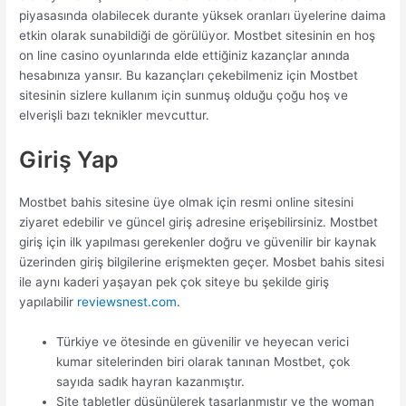
piyasasında olabilecek durante yüksek oranları üyelerine daima
etkin olarak sunabildiği de görülüyor. Mostbet sitesinin en hoş
on line casino oyunlarında elde ettiğiniz kazançlar anında
hesabınıza yansır. Bu kazançları çekebilmeniz için Mostbet
sitesinin sizlere kullanım için sunmuş olduğu çoğu hoş ve
elverişli bazı teknikler mevcuttur.
Giriş Yap
Mostbet bahis sitesine üye olmak için resmi online sitesini
ziyaret edebilir ve güncel giriş adresine erişebilirsiniz. Mostbet
giriş için ilk yapılması gerekenler doğru ve güvenilir bir kaynak
üzerinden giriş bilgilerine erişmekten geçer. Mosbet bahis sitesi
ile aynı kaderi yaşayan pek çok siteye bu şekilde giriş
yapılabilir
reviewsnest.com
.
Türkiye ve ötesinde en güvenilir ve heyecan verici
kumar sitelerinden biri olarak tanınan Mostbet, çok
sayıda sadık hayran kazanmıştır.
Site tabletler düşünülerek tasarlanmıştır ve the woman