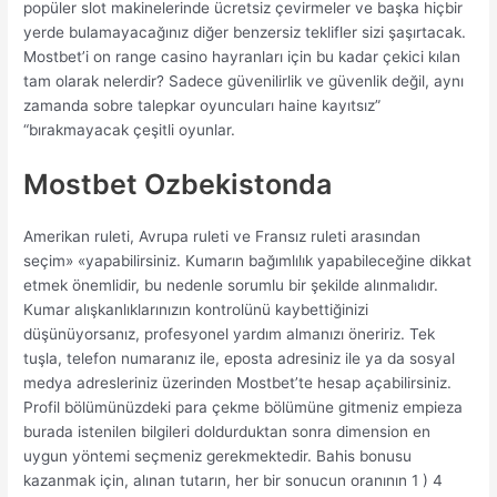
popüler slot makinelerinde ücretsiz çevirmeler ve başka hiçbir
yerde bulamayacağınız diğer benzersiz teklifler sizi şaşırtacak.
Mostbet’i on range casino hayranları için bu kadar çekici kılan
tam olarak nelerdir? Sadece güvenilirlik ve güvenlik değil, aynı
zamanda sobre talepkar oyuncuları haine kayıtsız”
“bırakmayacak çeşitli oyunlar.
Mostbet Ozbekistonda
Amerikan ruleti, Avrupa ruleti ve Fransız ruleti arasından
seçim» «yapabilirsiniz. Kumarın bağımlılık yapabileceğine dikkat
etmek önemlidir, bu nedenle sorumlu bir şekilde alınmalıdır.
Kumar alışkanlıklarınızın kontrolünü kaybettiğinizi
düşünüyorsanız, profesyonel yardım almanızı öneririz. Tek
tuşla, telefon numaranız ile, eposta adresiniz ile ya da sosyal
medya adresleriniz üzerinden Mostbet’te hesap açabilirsiniz.
Profil bölümünüzdeki para çekme bölümüne gitmeniz empieza
burada istenilen bilgileri doldurduktan sonra dimension en
uygun yöntemi seçmeniz gerekmektedir. Bahis bonusu
kazanmak için, alınan tutarın, her bir sonucun oranının 1 ) 4