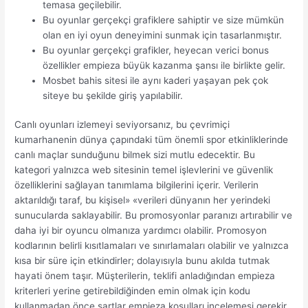
temasa geçilebilir.
Bu oyunlar gerçekçi grafiklere sahiptir ve size mümkün
olan en iyi oyun deneyimini sunmak için tasarlanmıştır.
Bu oyunlar gerçekçi grafikler, heyecan verici bonus
özellikler empieza büyük kazanma şansı ile birlikte gelir.
Mosbet bahis sitesi ile aynı kaderi yaşayan pek çok
siteye bu şekilde giriş yapılabilir.
Canlı oyunları izlemeyi seviyorsanız, bu çevrimiçi
kumarhanenin dünya çapındaki tüm önemli spor etkinliklerinde
canlı maçlar sunduğunu bilmek sizi mutlu edecektir. Bu
kategori yalnızca web sitesinin temel işlevlerini ve güvenlik
özelliklerini sağlayan tanımlama bilgilerini içerir. Verilerin
aktarıldığı taraf, bu kişisel» «verileri dünyanın her yerindeki
sunucularda saklayabilir. Bu promosyonlar paranızı artırabilir ve
daha iyi bir oyuncu olmanıza yardımcı olabilir. Promosyon
kodlarının belirli kısıtlamaları ve sınırlamaları olabilir ve yalnızca
kısa bir süre için etkindirler; dolayısıyla bunu akılda tutmak
hayati önem taşır. Müşterilerin, teklifi anladığından empieza
kriterleri yerine getirebildiğinden emin olmak için kodu
kullanmadan önce şartlar empieza koşulları incelemesi gerekir.