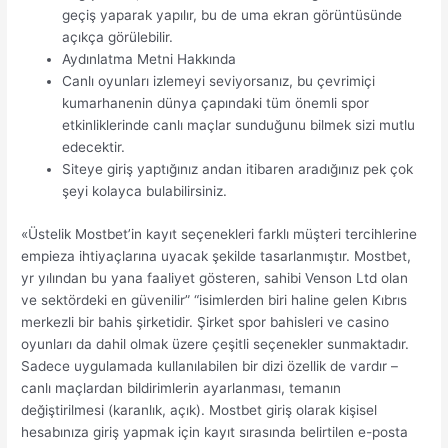
geçiş yaparak yapılır, bu de uma ekran görüntüsünde
açıkça görülebilir.
Aydınlatma Metni Hakkında
Canlı oyunları izlemeyi seviyorsanız, bu çevrimiçi
kumarhanenin dünya çapındaki tüm önemli spor
etkinliklerinde canlı maçlar sunduğunu bilmek sizi mutlu
edecektir.
Siteye giriş yaptığınız andan itibaren aradığınız pek çok
şeyi kolayca bulabilirsiniz.
«Üstelik Mostbet’in kayıt seçenekleri farklı müşteri tercihlerine
empieza ihtiyaçlarına uyacak şekilde tasarlanmıştır. Mostbet,
yr yılından bu yana faaliyet gösteren, sahibi Venson Ltd olan
ve sektördeki en güvenilir” “isimlerden biri haline gelen Kıbrıs
merkezli bir bahis şirketidir. Şirket spor bahisleri ve casino
oyunları da dahil olmak üzere çeşitli seçenekler sunmaktadır.
Sadece uygulamada kullanılabilen bir dizi özellik de vardır –
canlı maçlardan bildirimlerin ayarlanması, temanın
değiştirilmesi (karanlık, açık). Mostbet giriş olarak kişisel
hesabınıza giriş yapmak için kayıt sırasında belirtilen e-posta