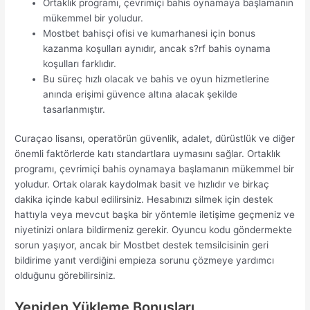
Ortaklık programı, çevrimiçi bahis oynamaya başlamanın
mükemmel bir yoludur.
Mostbet bahisçi ofisi ve kumarhanesi için bonus
kazanma koşulları aynıdır, ancak s?rf bahis oynama
koşulları farklıdır.
Bu süreç hızlı olacak ve bahis ve oyun hizmetlerine
anında erişimi güvence altına alacak şekilde
tasarlanmıştır.
Curaçao lisansı, operatörün güvenlik, adalet, dürüstlük ve diğer
önemli faktörlerde katı standartlara uymasını sağlar. Ortaklık
programı, çevrimiçi bahis oynamaya başlamanın mükemmel bir
yoludur. Ortak olarak kaydolmak basit ve hızlıdır ve birkaç
dakika içinde kabul edilirsiniz. Hesabınızı silmek için destek
hattıyla veya mevcut başka bir yöntemle iletişime geçmeniz ve
niyetinizi onlara bildirmeniz gerekir. Oyuncu kodu göndermekte
sorun yaşıyor, ancak bir Mostbet destek temsilcisinin geri
bildirime yanıt verdiğini empieza sorunu çözmeye yardımcı
olduğunu görebilirsiniz.
Yeniden Yükleme Bonusları