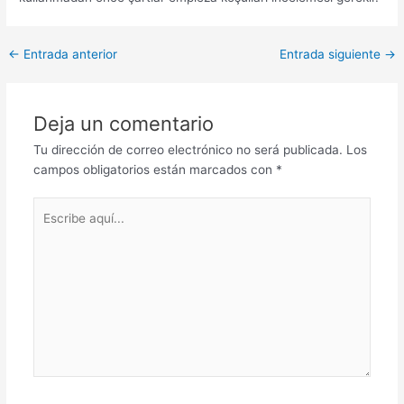
←
Entrada anterior
Entrada siguiente
→
Deja un comentario
Tu dirección de correo electrónico no será publicada.
Los
campos obligatorios están marcados con
*
Escribe
aquí...