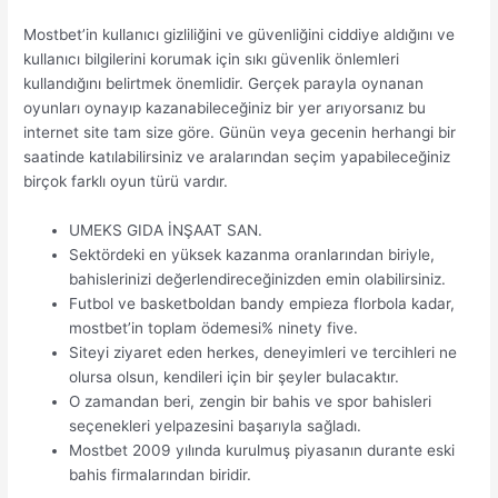
Mostbet’in kullanıcı gizliliğini ve güvenliğini ciddiye aldığını ve
kullanıcı bilgilerini korumak için sıkı güvenlik önlemleri
kullandığını belirtmek önemlidir. Gerçek parayla oynanan
oyunları oynayıp kazanabileceğiniz bir yer arıyorsanız bu
internet site tam size göre. Günün veya gecenin herhangi bir
saatinde katılabilirsiniz ve aralarından seçim yapabileceğiniz
birçok farklı oyun türü vardır.
UMEKS GIDA İNŞAAT SAN.
Sektördeki en yüksek kazanma oranlarından biriyle,
bahislerinizi değerlendireceğinizden emin olabilirsiniz.
Futbol ve basketboldan bandy empieza florbola kadar,
mostbet’in toplam ödemesi% ninety five.
Siteyi ziyaret eden herkes, deneyimleri ve tercihleri ne
olursa olsun, kendileri için bir şeyler bulacaktır.
O zamandan beri, zengin bir bahis ve spor bahisleri
seçenekleri yelpazesini başarıyla sağladı.
Mostbet 2009 yılında kurulmuş piyasanın durante eski
bahis firmalarından biridir.