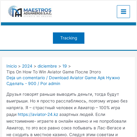
Ir
Navegación
Main
al
de
Menu
contenido
entradas
Tracking
Inicio
2024
diciembre
19
Tips On How To Win Aviator Game После Этого
Deja un comentario
/
Download Aviator Game Apk Нужно
Сделать - 900
/ Por
admin
Друзья говорят раньше выводить деньги, тогда будут
выигрыши. Но я просто расслабляюсь, поэтому играю без
напряга. Я – страстный человек и Авиатор – 100% игра
ради
https://aviator-24.kz
азартных людей. Если
местоимение- играете в онлайн казино и не попробовали
Авиатор, то это все равно союз побывать в Лас-Вегасе и
не сходить в местное казино. Следуя этим советам и