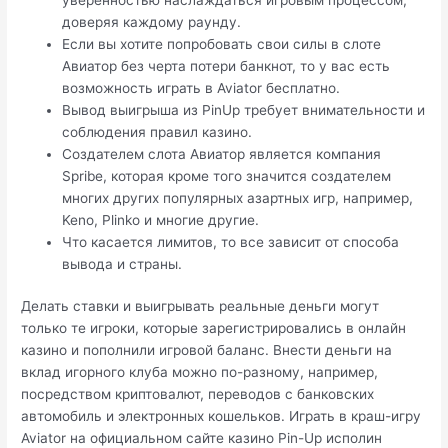
доверяя каждому раунду.
Если вы хотите попробовать свои силы в слоте
Авиатор без черта потери банкнот, то у вас есть
возможность играть в Aviator бесплатно.
Вывод выигрыша из P͏i͏nUp требует внимательности и
соблюдения правил казино͏.
Создателем слота Авиатор является компания
Spribe, которая кроме того значится создателем
многих других популярных азартных игр, например,
Keno, Plinko и многие другие.
Что касается лимитов, то все зависит от способа
вывода и страны.
Делать ставки и выигрывать реальные деньги могут
только те игроки, которые зарегистрировались в онлайн
казино и пополнили игровой баланс. Внести деньги на
вклад игорного клуба можно по-разному, например,
посредством криптовалют, переводов с банковских
автомобиль и электронных кошельков. Играть в краш-игру
Aviator на официальном сайте казино Pin-Up исполин