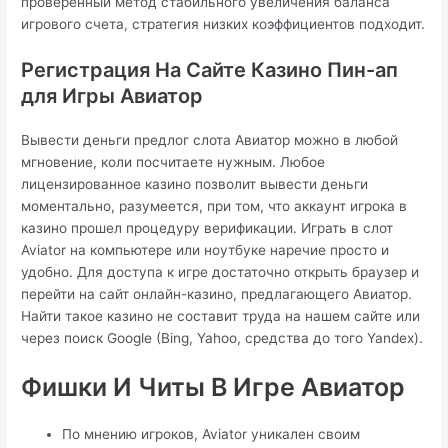
проверенный метод стабильного увеличения баланса
игрового счета, стратегия низких коэффициентов подходит.
Регистрация На͏ Сайте Казино Пин͏-ап
для Игры Авиатор
Вывести деньги предлог слота Авиатор можно в любой
мгновение, коли посчитаете нужным. Любое
лицензированное казино позволит вывести деньги
моментально, разумеется, при том, что аккаунт игрока в
казино прошел процедуру верификации. Играть в слот
Aviator на компьютере или ноутбуке наречие просто и
удобно. Для доступа к игре достаточно открыть браузер и
перейти на сайт онлайн-казино͏, предлагающего Авиатор.
Найти такое казино не составит труда на нашем сайте или
через поиск Google (Bing, Yahoo, средства до того Yandex).
Фишки И Читы В Игре Авиатор
По мнению игроков, Aviator уникален своим