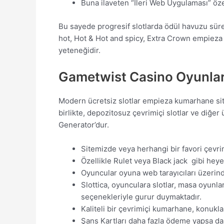
Buna ilaveten “İleri Web Uygulaması” özel
Bu sayede progresif slotlarda ödül havuzu sür
hot, Hot & Hot and spicy, Extra Crown empieza 
yeteneğidir.
Gametwist Casino Oyunları:
Modern ücretsiz slotlar empieza kumarhane sitele
birlikte, depozitosuz çevrimiçi slotlar ve di
Generator’dur.
Sitemizde veya herhangi bir favori çevri
Özellikle Rulet veya Black jack gibi heye
Oyuncular oyuna web tarayıcıları üzerin
Slottica, oyunculara slotlar, masa oyunlar
seçenekleriyle gurur duymaktadır.
Kaliteli bir çevrimiçi kumarhane, konuklar
Şans Kartları daha fazla ödeme yapsa da 