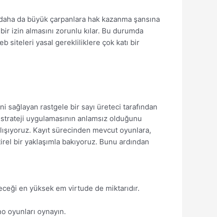
 daha da büyük çarpanlara hak kazanma şansına
bir izin almasını zorunlu kılar. Bu durumda
b siteleri yasal gerekliliklere çok katı bir
i sağlayan rastgele bir sayı üreteci tarafından
strateji uygulamasının anlamsız olduğunu
alışıyoruz. Kayıt sürecinden mevcut oyunlara,
irel bir yaklaşımla bakıyoruz. Bunu ardından
ceği en yüksek em virtude de miktarıdır.
o oyunları oynayın.