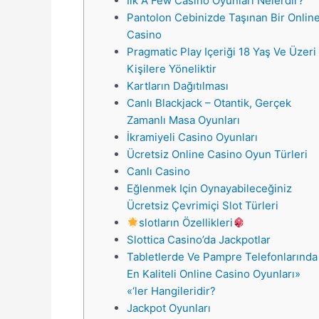
İlk A Few Casino Oyunları Nelerdir?
Pantolon Cebinizde Taşınan Bir Onlin
Casino
Pragmatic Play Içeriği 18 Yaş Ve Üzeri
Kişilere Yöneliktir
Kartların Dağıtılması
Canlı Blackjack – Otantik, Gerçek
Zamanlı Masa Oyunları
İkramiyeli Casino Oyunları
Ücretsiz Online Casino Oyun Türleri
Canlı Casino
Eğlenmek Için Oynayabileceğiniz
Ücretsiz Çevrimiçi Slot Türleri
slotların Özellikleri
Slottica Casino’da Jackpotlar
Tabletlerde Ve Pampre Telefonlarında
En Kaliteli Online Casino Oyunları»
«‘ler Hangileridir?
Jackpot Oyunları