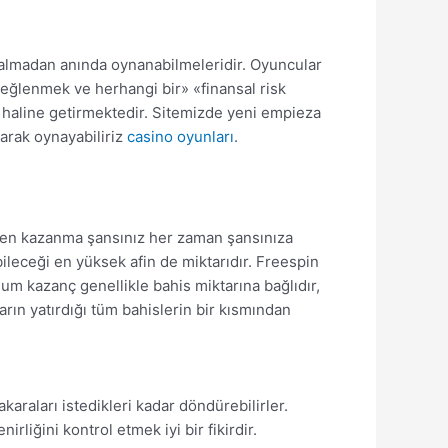
 kalmadan anında oynanabilmeleridir. Oyuncular
 eğlenmek ve herhangi bir» «finansal risk
 haline getirmektedir. Sitemizde yeni empieza
larak oynayabiliriz
casino oyunları
.
rken kazanma şansınız her zaman şansınıza
leceği en yüksek afin de miktarıdır. Freespin
um kazanç genellikle bahis miktarına bağlıdır,
rın yatırdığı tüm bahislerin bir kısmından
raları istedikleri kadar döndürebilirler.
liğini kontrol etmek iyi bir fikirdir.