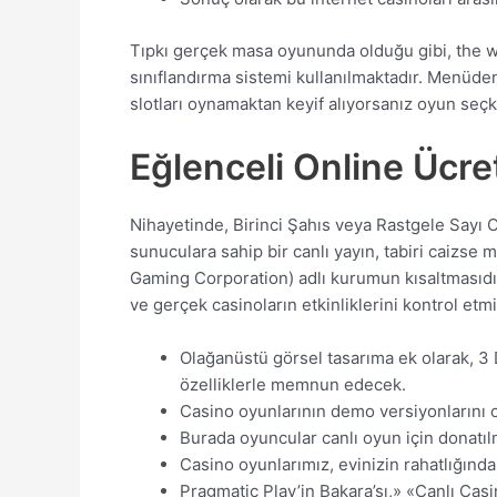
Tıpkı gerçek masa oyununda olduğu gibi, the woma
sınıflandırma sistemi kullanılmaktadır. Menüden 
slotları oynamaktan keyif alıyorsanız oyun seç
Eğlenceli Online Ücret
Nihayetinde, Birinci Şahıs veya Rastgele Sayı O
sunuculara sahip bir canlı yayın, tabiri caizs
Gaming Corporation) adlı kurumun kısaltmasıdı
ve gerçek casinoların etkinliklerini kontrol etmiş
Olağanüstü görsel tasarıma ek olarak, 3
özelliklerle memnun edecek.
Casino oyunlarının demo versiyonlarını oy
Burada oyuncular canlı oyun için donatılm
Casino oyunlarımız, evinizin rahatlığında
Pragmatic Play’in Bakara’sı,» «Canlı Cas