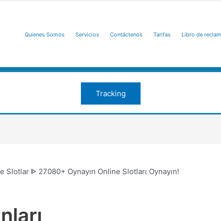
Quienes Somos
Servicios
Contáctenos
Tarifas
Libro de recla
Tracking
e Slotlar ᐈ 27080+ Oynayın Online Slotları Oynayın!
nları