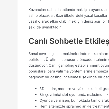
Kazançları daha da tatlandırmak için oyuncul
sahip olacaklar. Bazı ülkelerdeki yasal koşulla
yasal olarak etkin olabilmek için deniz aşırı bir 
şekilde uymaktadır.
Canlı Sohbetle Etkile
Sanal çevrimiçi slot makinelerinde makaraların 
belirlenir. Üretimin sonucunu önceden tahmin 
düşünüyor. Canlı gambling establishment oyunla
bonuslara, para yatırma yöntemlerine empieza ş
bağımsız bir casino incelemesi şeklinde bir de
3D slotlar, modern ve yüksek kaliteli grafi
Bir çevrimiçi slot oyununda maksimum k
Oyunda yeni isen, bu noktada tam olarak 
Hem sitemizde sprained ankle treatment 