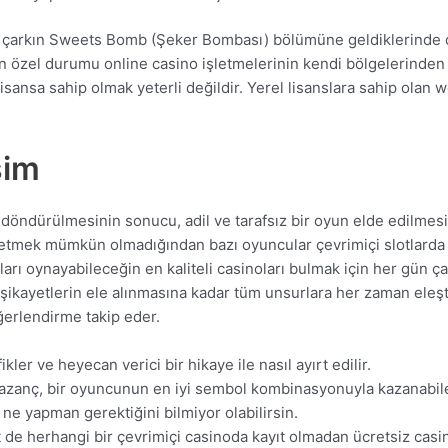
ar, çarkın Sweets Bomb (Şeker Bombası) bölümüne geldiklerinde
rın özel durumu online casino işletmelerinin kendi bölgelerinden 
lisansa sahip olmak yeterli değildir. Yerel lisanslara sahip olan we
şim
döndürülmesinin sonucu, adil ve tarafsız bir oyun elde edilmesin
etmek mümkün olmadığından bazı oyuncular çevrimiçi slotlarda 
rı oynayabileceğin en kaliteli casinoları bulmak için her gün ç
ikayetlerin ele alınmasına kadar tüm unsurlara her zaman eleşt
ğerlendirme takip eder.
kler ve heyecan verici bir hikaye ile nasıl ayırt edilir.
azanç, bir oyuncunun en iyi sembol kombinasyonuyla kazanabile
ne yapman gerektiğini bilmiyor olabilirsin.
de herhangi bir çevrimiçi casinoda kayıt olmadan ücretsiz casin