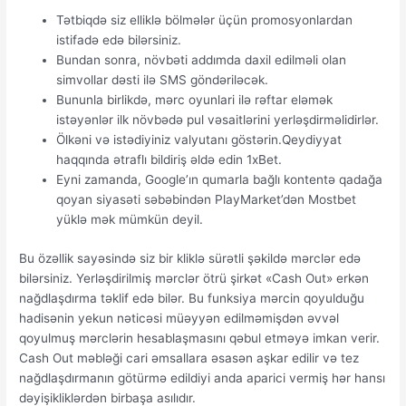
Tətbiqdə siz elliklə bölmələr üçün promosyonlardan
istifadə edə bilərsiniz.
Bundan sonra, növbəti addımda daxil edilməli olan
simvollar dəsti ilə SMS göndəriləcək.
Bununla birlikdə, mərc oyunlari ilə rəftar eləmək
istəyənlər ilk növbədə pul vəsaitlərini yerləşdirməlidirlər.
Ölkəni və istədiyiniz valyutanı göstərin.Qeydiyyat
haqqında ətraflı bildiriş əldə edin 1xBet.
Eyni zamanda, Google’ın qumarla bağlı kontentə qadağa
qoyan siyasəti səbəbindən PlayMarket’dən Mostbet
yüklə mək mümkün deyil.
Bu özəllik sayəsində siz bir kliklə sürətli şəkildə mərclər edə
bilərsiniz. Yerləşdirilmiş mərclər ötrü şirkət «Cash Out» erkən
nağdlaşdırma təklif edə bilər. Bu funksiya mərcin qoyulduğu
hadisənin yekun nəticəsi müəyyən edilməmişdən əvvəl
qoyulmuş mərclərin hesablaşmasını qəbul etməyə imkan verir.
Cash Out məbləği cari əmsallara əsasən aşkar edilir və tez
nağdlaşdırmanın götürmə edildiyi anda aparici vermiş hər hansı
dəyişikliklərdən birbaşa asılıdır.