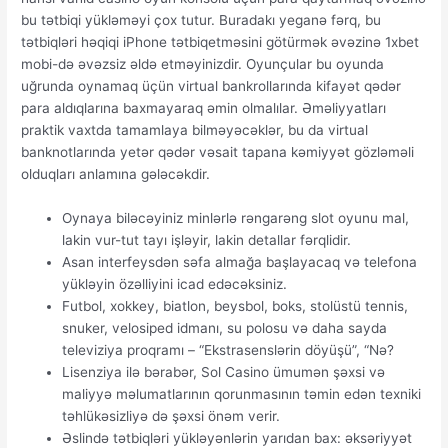
bu tətbiqi yükləməyi çox tutur. Buradakı yeganə fərq, bu
tətbiqləri həqiqi iPhone tətbiqetməsini götürmək əvəzinə 1xbet
mobi-də əvəzsiz əldə etməyinizdir. Oyunçular bu oyunda
uğrunda oynamaq üçün virtual bankrollarında kifayət qədər
para aldıqlarına baxmayaraq əmin olmalılar. Əməliyyatları
praktik vaxtda tamamlaya bilməyəcəklər, bu da virtual
banknotlarında yetər qədər vəsait tapana kəmiyyət gözləməli
olduqları anlamına gələcəkdir.
Oynaya biləcəyiniz minlərlə rəngarəng slot oyunu mal,
lakin vur-tut tayı işləyir, lakin detallar fərqlidir.
Asan interfeysdən səfa almağa başlayacaq və telefona
yükləyin özəlliyini icad edəcəksiniz.
Futbol, xokkey, biatlon, beysbol, boks, stolüstü tennis,
snuker, velosiped idmanı, su polosu və daha sayda
televiziya proqramı – “Ekstrasenslərin döyüşü”, “Nə?
Lisenziya ilə bərabər, Sol Casino ümumən şəxsi və
maliyyə məlumatlarının qorunmasının təmin edən texniki
təhlükəsizliyə də şəxsi önəm verir.
Əslində tətbiqləri yükləyənlərin yarıdan bax: əksəriyyət