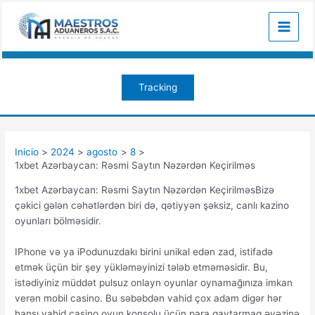
Ir
Navegación
Main
al
de
Menu
contenido
entradas
Tracking
Inicio
2024
agosto
8
1xbet Azərbaycan: Rəsmi Saytın Nəzərdən Keçirilməs
1xbet Azərbaycan: Rəsmi Saytın Nəzərdən Keçirilməs
Bizə
çəkici gələn cəhətlərdən biri də, qətiyyən şəksiz, canlı kazino
oyunları bölməsidir.
IPhone və ya iPodunuzdakı birini unikal edən zad, istifadə
etmək üçün bir şey yükləməyinizi tələb etməməsidir. Bu,
istədiyiniz müddət pulsuz onlayn oyunlar oynamağınıza imkan
verən mobil casino. Bu səbəbdən vahid çox adam digər hər
hansı vahid casino oyun konsolu üçün para qaytarmaq əvəzinə