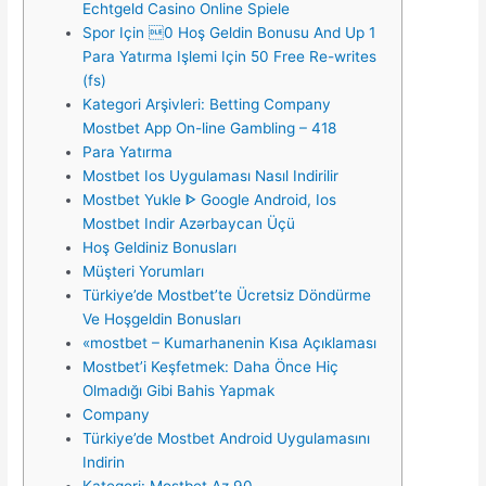
Echtgeld Casino Online Spiele
Spor Için 0 Hoş Geldin Bonusu And Up 1
Para Yatırma Işlemi Için 50 Free Re-writes
(fs)
Kategori Arşivleri: Betting Company
Mostbet App On-line Gambling – 418
Para Yatırma
Mostbet Ios Uygulaması Nasıl Indirilir
Mostbet Yukle ᐈ Google Android, Ios
Mostbet Indir Azərbaycan Üçü
Hoş Geldiniz Bonusları
Müşteri Yorumları
Türkiye’de Mostbet’te Ücretsiz Döndürme
Ve Hoşgeldin Bonusları
«mostbet – Kumarhanenin Kısa Açıklaması
Mostbet’i Keşfetmek: Daha Önce Hiç
Olmadığı Gibi Bahis Yapmak
Company
Türkiye’de Mostbet Android Uygulamasını
Indirin
Kategori: Mostbet Az 90