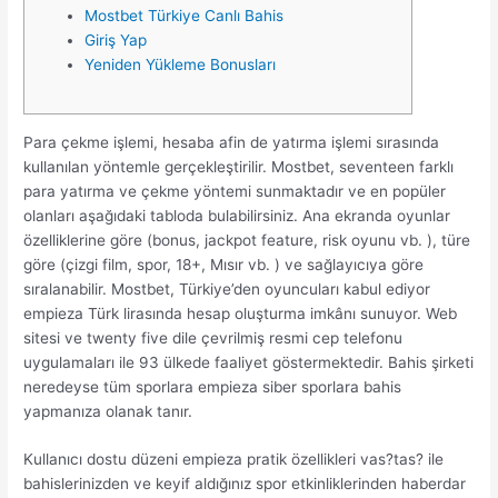
Mostbet Türkiye Canlı Bahis
Giriş Yap
Yeniden Yükleme Bonusları
Para çekme işlemi, hesaba afin de yatırma işlemi sırasında
kullanılan yöntemle gerçekleştirilir. Mostbet, seventeen farklı
para yatırma ve çekme yöntemi sunmaktadır ve en popüler
olanları aşağıdaki tabloda bulabilirsiniz. Ana ekranda oyunlar
özelliklerine göre (bonus, jackpot feature, risk oyunu vb. ), türe
göre (çizgi film, spor, 18+, Mısır vb. ) ve sağlayıcıya göre
sıralanabilir. Mostbet, Türkiye’den oyuncuları kabul ediyor
empieza Türk lirasında hesap oluşturma imkânı sunuyor. Web
sitesi ve twenty five dile çevrilmiş resmi cep telefonu
uygulamaları ile 93 ülkede faaliyet göstermektedir. Bahis şirketi
neredeyse tüm sporlara empieza siber sporlara bahis
yapmanıza olanak tanır.
Kullanıcı dostu düzeni empieza pratik özellikleri vas?tas? ile
bahislerinizden ve keyif aldığınız spor etkinliklerinden haberdar