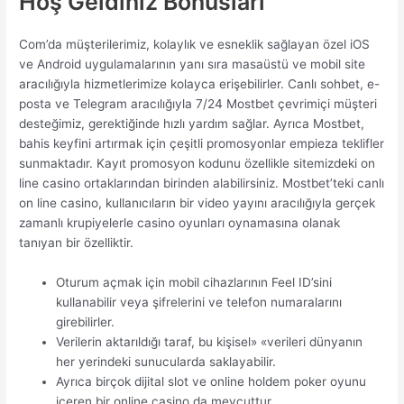
Hoş Geldiniz Bonusları
Com’da müşterilerimiz, kolaylık ve esneklik sağlayan özel iOS
ve Android uygulamalarının yanı sıra masaüstü ve mobil site
aracılığıyla hizmetlerimize kolayca erişebilirler. Canlı sohbet, e-
posta ve Telegram aracılığıyla 7/24 Mostbet çevrimiçi müşteri
desteğimiz, gerektiğinde hızlı yardım sağlar. Ayrıca Mostbet,
bahis keyfini artırmak için çeşitli promosyonlar empieza teklifler
sunmaktadır. Kayıt promosyon kodunu özellikle sitemizdeki on
line casino ortaklarından birinden alabilirsiniz. Mostbet’teki canlı
on line casino, kullanıcıların bir video yayını aracılığıyla gerçek
zamanlı krupiyelerle casino oyunları oynamasına olanak
tanıyan bir özelliktir.
Oturum açmak için mobil cihazlarının Feel ID’sini
kullanabilir veya şifrelerini ve telefon numaralarını
girebilirler.
Verilerin aktarıldığı taraf, bu kişisel» «verileri dünyanın
her yerindeki sunucularda saklayabilir.
Ayrıca birçok dijital slot ve online holdem poker oyunu
içeren bir online casino da mevcuttur.