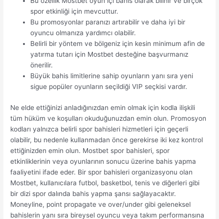
Bu özellik Mostbet oyun içi bahis olarak bilinir ve birçok
spor etkinliği için mevcuttur.
Bu promosyonlar paranızı artırabilir ve daha iyi bir
oyuncu olmanıza yardımcı olabilir.
Belirli bir yöntem ve bölgeniz için kesin minimum afin de
yatırma tutarı için Mostbet desteğine başvurmanız
önerilir.
Büyük bahis limitlerine sahip oyunların yanı sıra yeni
sigue popüler oyunların seçildiği VIP seçkisi vardır.
Ne elde ettiğinizi anladığınızdan emin olmak için kodla ilişkili
tüm hüküm ve koşulları okuduğunuzdan emin olun. Promosyon
kodları yalnızca belirli spor bahisleri hizmetleri için geçerli
olabilir, bu nedenle kullanmadan önce gerekirse iki kez kontrol
ettiğinizden emin olun. Mostbet spor bahisleri, spor
etkinliklerinin veya oyunlarının sonucu üzerine bahis yapma
faaliyetini ifade eder. Bir spor bahisleri organizasyonu olan
Mostbet, kullanıcılara futbol, basketbol, tenis ve diğerleri gibi
bir dizi spor dalında bahis yapma şansı sağlayacaktır.
Moneyline, point propagate ve over/under gibi geleneksel
bahislerin yanı sıra bireysel oyuncu veya takım performansına