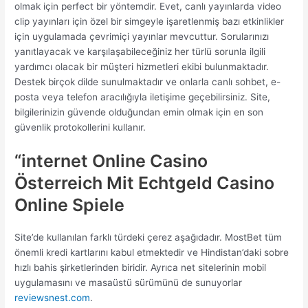
olmak için perfect bir yöntemdir. Evet, canlı yayınlarda video
clip yayınları için özel bir simgeyle işaretlenmiş bazı etkinlikler
için uygulamada çevrimiçi yayınlar mevcuttur. Sorularınızı
yanıtlayacak ve karşılaşabileceğiniz her türlü sorunla ilgili
yardımcı olacak bir müşteri hizmetleri ekibi bulunmaktadır.
Destek birçok dilde sunulmaktadır ve onlarla canlı sohbet, e-
posta veya telefon aracılığıyla iletişime geçebilirsiniz. Site,
bilgilerinizin güvende olduğundan emin olmak için en son
güvenlik protokollerini kullanır.
“internet Online Casino
Österreich Mit Echtgeld Casino
Online Spiele
Site’de kullanılan farklı türdeki çerez aşağıdadır. MostBet tüm
önemli kredi kartlarını kabul etmektedir ve Hindistan’daki sobre
hızlı bahis şirketlerinden biridir. Ayrıca net sitelerinin mobil
uygulamasını ve masaüstü sürümünü de sunuyorlar
reviewsnest.com
.