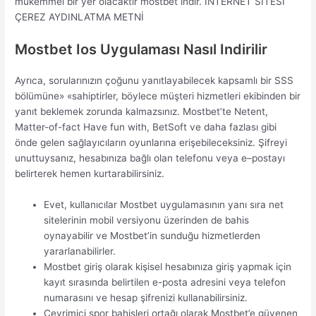
mükemmel bir yer olacaktır mostbet indir. İNTERNET SİTESI
ÇEREZ AYDINLATMA METNİ
Mostbet Ios Uygulaması Nasıl Indirilir
Ayrıca, sorularınızın çoğunu yanıtlayabilecek kapsamlı bir SSS
bölümüne» «sahiptirler, böylece müşteri hizmetleri ekibinden bir
yanıt beklemek zorunda kalmazsınız. Mostbet’te Netent,
Matter-of-fact Have fun with, BetSoft ve daha fazlası gibi
önde gelen sağlayıcıların oyunlarına erişebileceksiniz. Şifreyi
unuttuysanız, hesabınıza bağlı olan telefonu veya e–postayı
belirterek hemen kurtarabilirsiniz.
Evet, kullanıcılar Mostbet uygulamasının yanı sıra net
sitelerinin mobil versiyonu üzerinden de bahis
oynayabilir ve Mostbet’in sunduğu hizmetlerden
yararlanabilirler.
Mostbet giriş olarak kişisel hesabınıza giriş yapmak için
kayıt sırasında belirtilen e-posta adresini veya telefon
numarasını ve hesap şifrenizi kullanabilirsiniz.
Çevrimiçi spor bahisleri ortağı olarak Mostbet’e güvenen