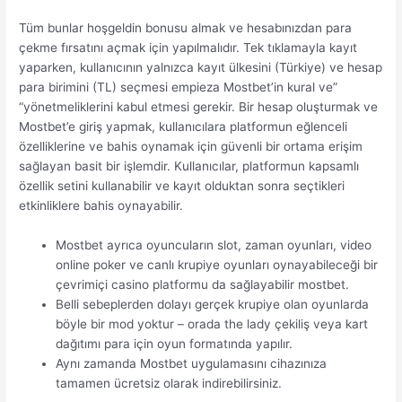
Tüm bunlar hoşgeldin bonusu almak ve hesabınızdan para
çekme fırsatını açmak için yapılmalıdır. Tek tıklamayla kayıt
yaparken, kullanıcının yalnızca kayıt ülkesini (Türkiye) ve hesap
para birimini (TL) seçmesi empieza Mostbet’in kural ve”
“yönetmeliklerini kabul etmesi gerekir. Bir hesap oluşturmak ve
Mostbet’e giriş yapmak, kullanıcılara platformun eğlenceli
özelliklerine ve bahis oynamak için güvenli bir ortama erişim
sağlayan basit bir işlemdir. Kullanıcılar, platformun kapsamlı
özellik setini kullanabilir ve kayıt olduktan sonra seçtikleri
etkinliklere bahis oynayabilir.
Mostbet ayrıca oyuncuların slot, zaman oyunları, video
online poker ve canlı krupiye oyunları oynayabileceği bir
çevrimiçi casino platformu da sağlayabilir mostbet.
Belli sebeplerden dolayı gerçek krupiye olan oyunlarda
böyle bir mod yoktur – orada the lady çekiliş veya kart
dağıtımı para için oyun formatında yapılır.
Aynı zamanda Mostbet uygulamasını cihazınıza
tamamen ücretsiz olarak indirebilirsiniz.