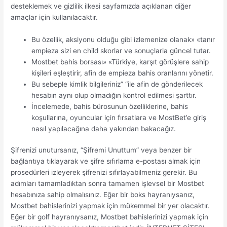
desteklemek ve gizlilik ilkesi sayfamızda açıklanan diğer
amaçlar için kullanılacaktır.
Bu özellik, aksiyonu olduğu gibi izlemenize olanak» «tanır
empieza sizi en child skorlar ve sonuçlarla güncel tutar.
Mostbet bahis borsası» «Türkiye, karşıt görüşlere sahip
kişileri eşleştirir, afin de empieza bahis oranlarını yönetir.
Bu sebeple kimlik bilgileriniz” “ile afin de gönderilecek
hesabın aynı olup olmadığın kontrol edilmesi şarttır.
İncelemede, bahis bürosunun özelliklerine, bahis
koşullarına, oyuncular için fırsatlara ve MostBet’e giriş
nasıl yapılacağına daha yakından bakacağız.
Şifrenizi unutursanız, “Şifremi Unuttum” veya benzer bir
bağlantıya tıklayarak ve şifre sıfırlama e-postası almak için
prosedürleri izleyerek şifrenizi sıfırlayabilmeniz gerekir. Bu
adımları tamamladıktan sonra tamamen işlevsel bir Mostbet
hesabınıza sahip olmalısınız. Eğer bir boks hayranıysanız,
Mostbet bahislerinizi yapmak için mükemmel bir yer olacaktır.
Eğer bir golf hayranıysanız, Mostbet bahislerinizi yapmak için