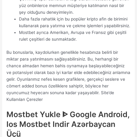
yüz onbinlerce memnun müşteriye katılmanın nasıl bir
şey olduğunu deneyimleyin.
Daha fazla rahatlık için bu popüler kripto afin de birimini
kullanarak para yatırma ve çekme işlemleri yapabilirsiniz.
Mostbet ayrıca Amerikan, Avrupa ve Fransız gibi çeşitli
rulet çeşitleri de sunmaktadır.
Bu bonuslarla, kaydolurken genellikle hesabınıza belirli bir
miktar para yatırılmasını sağlayabilirsiniz. Bu, herhangi bir
chance almadan hemen bahis oynamaya başlayabileceğiniz
ve potansiyel olarak bazı iyi karlar elde edebileceğiniz anlamına
gelir. Oyunlarımız nefes kesen grafiklere, gerçekçi seslere ve
cömert added bonus özelliklere sahiptir, böylece her
oyuncumuz heyecanı sonuna kadar yaşayabilir. Site’de
Kullanılan Çerezler
Mostbet Yukle ᐈ Google Android,
Ios Mostbet Indir Azərbaycan
Üçü