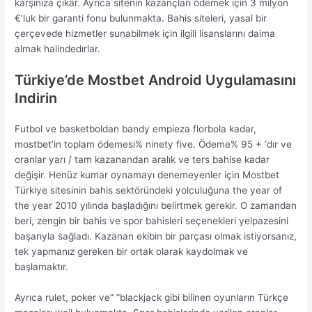
karşınıza çıkar. Ayrıca sitenin kazançları ödemek için 3 milyon
€’luk bir garanti fonu bulunmakta. Bahis siteleri, yasal bir
çerçevede hizmetler sunabilmek için ilgili lisanslarını daima
almak halindedırlar.
Türkiye’de Mostbet Android Uygulamasını
Indirin
Futbol ve basketboldan bandy empieza florbola kadar,
mostbet’in toplam ödemesi% ninety five. Ödeme% 95 + ‘dır ve
oranlar yarı / tam kazanandan aralık ve ters bahise kadar
değişir. Henüz kumar oynamayı denemeyenler için Mostbet
Türkiye sitesinin bahis sektöründeki yolculuğuna the year of
the year 2010 yılında başladığını belirtmek gerekir. O zamandan
beri, zengin bir bahis ve spor bahisleri seçenekleri yelpazesini
başarıyla sağladı. Kazanan ekibin bir parçası olmak istiyorsanız,
tek yapmanız gereken bir ortak olarak kaydolmak ve
başlamaktır.
Ayrıca rulet, poker ve” “blackjack gibi bilinen oyunların Türkçe