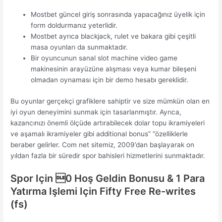
Mostbet güncel giriş sonrasında yapacağınız üyelik için
form doldurmanız yeterlidir.
Mostbet ayrıca blackjack, rulet ve bakara gibi çeşitli
masa oyunları da sunmaktadır.
Bir oyuncunun sanal slot machine video game
makinesinin arayüzüne alışması veya kumar bileşeni
olmadan oynaması için bir demo hesabı gereklidir.
Bu oyunlar gerçekçi grafiklere sahiptir ve size mümkün olan en
iyi oyun deneyimini sunmak için tasarlanmıştır. Ayrıca,
kazancınızı önemli ölçüde artırabilecek dolar topu ikramiyeleri
ve aşamalı ikramiyeler gibi additional bonus” “özelliklerle
beraber gelirler. Com net sitemiz, 2009’dan başlayarak on
yıldan fazla bir süredir spor bahisleri hizmetlerini sunmaktadır.
Spor Için 0 Hoş Geldin Bonusu & 1 Para
Yatırma Işlemi Için Fifty Free Re-writes
(fs)