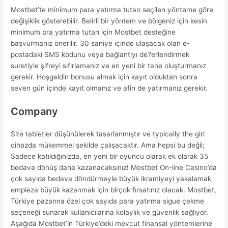
Mostbet’te minimum para yatırma tutarı seçilen yönteme göre
değişiklik gösterebilir. Belirli bir yöntem ve bölgeniz için kesin
minimum pra yatırma tutarı için Mostbet desteğine
başvurmanız önerilir. 30 saniye içinde ulaşacak olan e-
postadaki SMS kodunu veya bağlantıyı de?erlendirmek
suretiyle şifreyi sıfırlamanız ve en yeni bir tane oluşturmanız
gerekir. Hoşgeldin bonusu almak için kayıt olduktan sonra
seven gün içinde kayıt olmanız ve afin de yatırmanız gerekir.
Company
Site tabletler düşünülerek tasarlanmıştır ve typically the girl
cihazda mükemmel şekilde çalışacaktır. Ama hepsi bu değil;
Sadece katıldığınızda, en yeni bir oyuncu olarak ek olarak 35
bedava dönüş daha kazanacaksınız! Mostbet On-line Casino’da
çok sayıda bedava döndürmeyle büyük ikramiyeyi yakalamak
empieza büyük kazanmak için birçok fırsatınız olacak. Mostbet,
Türkiye pazarına özel çok sayıda para yatırma sigue çekme
seçeneği sunarak kullanıcılarına kolaylık ve güvenlik sağlıyor.
Aşağıda Mostbet’in Türkiye’deki mevcut finansal yöntemlerine