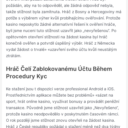
požádán, aby na to odpověděl, ale žádná odpověď nebyla,
takže stížnost byla zamítnuta. Hráč z Bosny a Hercegoviny má
potíže s výběrem výher kvůli probíhajícímu ověřování. Protože
kasino neposkytlo žádné alternativní řešení k ověření hráče,
byli jsme nuceni tuto stížnost uzavřít jako „nevyřešenou“. Po
opětovném otevření stížnosti na žádost kasina byl hráč
konečně ověřen a potvrdil úspěšný výběr. Hráč z Německa
vydal žádost o trvalé» «uzavření svého účtu kvůli neustálým
ztrátám.
Hráč Čelí Zablokovanému Účtu Během
Procedury Kyc
Ke stažení jsou t dispozici verze professional Android a iOS.
Prostřednictvím aplikace můžete bez problémů» «sázet na
sport, hrát online kasino, využívat bonusy a provádět peněžní
transakce. Původně jsme stížnost uzavřeli jako „Nevyřešeno“,
protože kasino neodpovědělo v poskytnutém časovém rámci.
O rok později jsme stížnost znovu otevřeli na žádost kasina.
Hráč z České republiky požádal o stažení méně než dva týdny