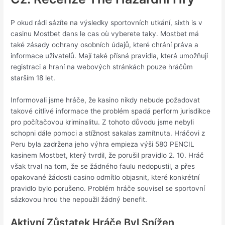
P okud rádi sázíte na výsledky sportovních utkání, sixth is v
casinu Mostbet dans le cas où vyberete taky. Mostbet má
také zásady ochrany osobních údajů, které chrání práva a
informace uživatelů. Mají také přísná pravidla, která umožňují
registraci a hraní na webových stránkách pouze hráčům
starším 18 let.
Informovali jsme hráče, že kasino nikdy nebude požadovat
takové citlivé informace the problém spadá perform jurisdikce
pro počítačovou kriminalitu. Z tohoto důvodu jsme nebyli
schopni dále pomoci a stížnost sakalas zamítnuta. Hráčovi z
Peru byla zadržena jeho výhra empieza výši 580 PENCIL
kasinem Mostbet, který tvrdil, že porušil pravidlo 2. 10. Hráč
však trval na tom, že se žádného faulu nedopustil, a přes
opakované žádosti casino odmítlo objasnit, které konkrétní
pravidlo bylo porušeno. Problém hráče souvisel se sportovní
sázkovou hrou the nepoužil žádný benefit.
Aktivní Zůstatek Hráče Byl Snížen