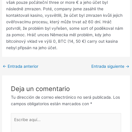
však pouze počáteční three or more € a jeho účet byl
následně zmrazen. Poté, company jsme zasáhli the
kontaktovali kasino, vysvětlili, že účet byl zmrazen kvůli jejich
ověřovacímu procesu, který může trvat až 60 dní. Hráč
potvrdil, že problém byl vyřešen, some sort of poděkoval nám
za pomoc. Hráč unces Německa měl problém, kdy jeho
bitcoinový vklad ve výši 0, BTC (14, 50 €) carry out kasina
nebyl připsán na jeho účet.
←
Entrada anterior
Entrada siguiente
→
Deja un comentario
Tu dirección de correo electrónico no será publicada.
Los
campos obligatorios están marcados con
*
Escribe
aquí...