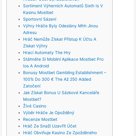
Sortiment Výherních Automatů Sixth Is V
Kasinu Mostbet
Sportovní Sázení
Výhry Hráče Byly Odeslány Mhh Jinou
Adresu
Hráč Nemůže Získat Přístup K Účtu A
Získat Výhry
Hrací Automaty The Hry
Stáhněte Si Mobilní Aplikace Mostbet Pro
Ios A Android
Bonusy Mostbet Gambling Establishment –
100% Do 300 € The Až 250 Added
Zatočení
Jak Získat Bonus U Sázkové Kanceláře
Mostbet?
Živé Casino
Výběr Hráče Je Opožděný
Recenze Mostbet
Hráč Ze Snaží Uzavřít Účet
Hráč Obviňuje Kasino Ze Zpožděného