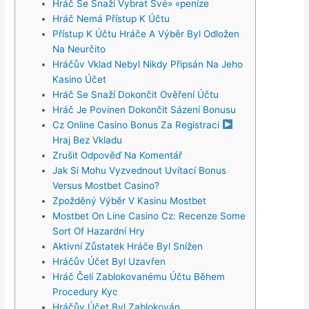
Hráč Se Snaží Vybrat Své» «peníze
Hráč Nemá Přístup K Účtu
Přístup K Účtu Hráče A Výběr Byl Odložen
Na Neurčito
Hráčův Vklad Nebyl Nikdy Připsán Na Jeho
Kasino Účet
Hráč Se Snaží Dokončit Ověření Účtu
Hráč Je Povinen Dokončit Sázení Bonusu
Cz Online Casino Bonus Za Registraci
Hraj Bez Vkladu
Zrušit Odpověď Na Komentář
Jak Si Mohu Vyzvednout Uvítací Bonus
Versus Mostbet Casino?
Zpožděný Výběr V Kasinu Mostbet
Mostbet On Line Casino Cz: Recenze Some
Sort Of Hazardní Hry
Aktivní Zůstatek Hráče Byl Snížen
Hráčův Účet Byl Uzavřen
Hráč Čelí Zablokovanému Účtu Během
Procedury Kyc
Hráčův Účet Byl Zablokován