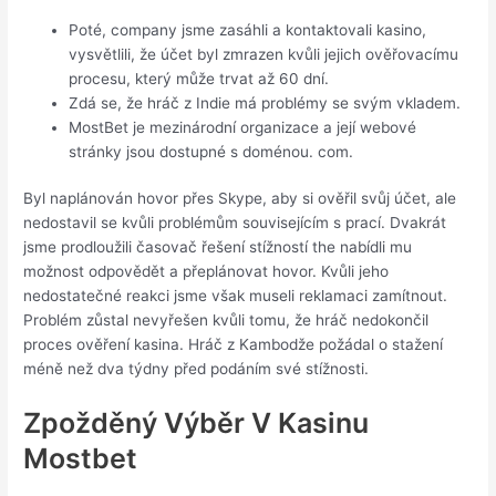
Poté, company jsme zasáhli a kontaktovali kasino,
vysvětlili, že účet byl zmrazen kvůli jejich ověřovacímu
procesu, který může trvat až 60 dní.
Zdá se, že hráč z Indie má problémy se svým vkladem.
MostBet je mezinárodní organizace a její webové
stránky jsou dostupné s doménou. com.
Byl naplánován hovor přes Skype, aby si ověřil svůj účet, ale
nedostavil se kvůli problémům souvisejícím s prací. Dvakrát
jsme prodloužili časovač řešení stížností the nabídli mu
možnost odpovědět a přeplánovat hovor. Kvůli jeho
nedostatečné reakci jsme však museli reklamaci zamítnout.
Problém zůstal nevyřešen kvůli tomu, že hráč nedokončil
proces ověření kasina. Hráč z Kambodže požádal o stažení
méně než dva týdny před podáním své stížnosti.
Zpožděný Výběr V Kasinu
Mostbet