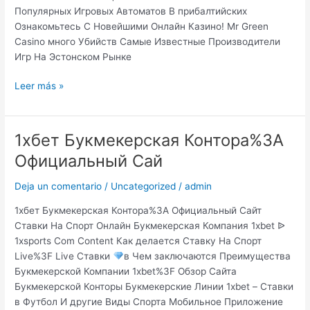
Популярных Игровых Автоматов В прибалтийских
Ознакомьтесь С Новейшими Онлайн Казино! Mr Green
Casino много Убийств Самые Известные Производители
Игр На Эстонском Рынке
Leer más »
1хбет Букмекерская Контора%3A
1хбет
Букмекерская
Официальный Сай
Контора%3A
Официальный
Deja un comentario
/
Uncategorized
/
admin
Сай
1хбет Букмекерская Контора%3A Официальный Сайт
Ставки На Спорт Онлайн Букмекерская Компания 1xbet ᐉ
1xsports Com Content Как делается Ставку На Спорт
Live%3F Live Ставки
в Чем заключаются Преимущества
Букмекерской Компании 1xbet%3F Обзор Сайта
Букмекерской Конторы Букмекерские Линии 1xbet – Ставки
в Футбол И другие Виды Спорта Мобильное Приложение