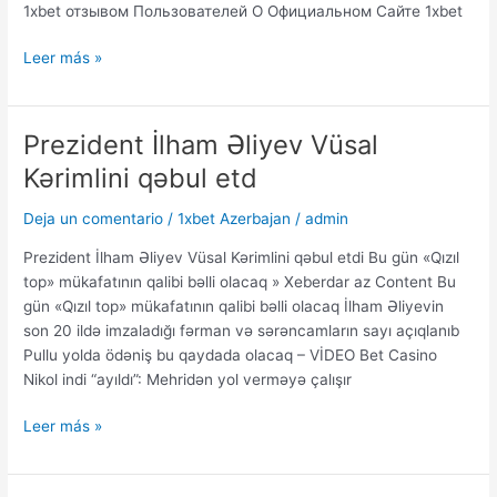
1xbet отзывом Пользователей О Официальном Сайте 1xbet
Leer más »
Prezident İlham Əliyev Vüsal
Prezident
İlham
Kərimlini qəbul etd
Əliyev
Vüsal
Deja un comentario
/
1xbet Azerbajan
/
admin
Kərimlini
Prezident İlham Əliyev Vüsal Kərimlini qəbul etdi Bu gün «Qızıl
qəbul
top» mükafatının qalibi bəlli olacaq » Xeberdar az Content Bu
etd
gün «Qızıl top» mükafatının qalibi bəlli olacaq İlham Əliyevin
son 20 ildə imzaladığı fərman və sərəncamların sayı açıqlanıb
Pullu yolda ödəniş bu qaydada olacaq – VİDEO Bet Casino
Nikol indi “ayıldı”: Mehridən yol verməyə çalışır
Leer más »