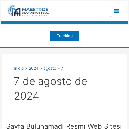
Ir
Paginación
Main
al
de
Menu
contenido
entradas
Tracking
Inicio
2024
agosto
7
7 de agosto de
2024
Sayfa Bulunamadı Resmi Web Sitesi
Sayfa