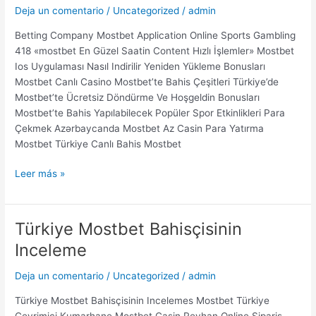
Online
Deja un comentario
/
Uncategorized
/
admin
Sports
Gambling
Betting Company Mostbet Application Online Sports Gambling
41
418 «mostbet En Güzel Saatin Content Hızlı İşlemler» Mostbet
Ios Uygulaması Nasıl Indirilir Yeniden Yükleme Bonusları
Mostbet Canlı Casino Mostbet’te Bahis Çeşitleri Türkiye’de
Mostbet’te Ücretsiz Döndürme Ve Hoşgeldin Bonusları
Mostbet’te Bahis Yapılabilecek Popüler Spor Etkinlikleri Para
Çekmek Azərbaycanda Mostbet Az Casin Para Yatırma
Mostbet Türkiye Canlı Bahis Mostbet
Leer más »
Türkiye Mostbet Bahisçisinin
Türkiye
Mostbet
Inceleme
Bahisçisinin
Inceleme
Deja un comentario
/
Uncategorized
/
admin
Türkiye Mostbet Bahisçisinin Incelemes Mostbet Türkiye
Çevrimiçi Kumarhane Mostbet Casin Reyhan Online Sipariş