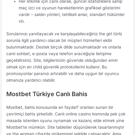
Her etkinlik için canlı olarak, güncel istatistiklere sahip
maç izci ve oyunun hareketlerinin grafiksel gösterimi
vardır – saldırı yönleri, tehlikeli anlar, standart hükümler
vb.
Sorularınızı yanıtlayacak ve karşılaşabileceğiniz the girl türlü
sorunla ilgili yardımcı olacak bir müşteri hizmetleri ekibi
bulunmaktadır. Destek birçok dilde sunulmaktadır ve onlarla
canlı sohbet, e-posta veya telefon aracılığıyla iletişime
geçebilirsiniz. Site, bilgilerinizin güvende olduğundan emin
olmak için en child güvenlik protokollerini kullanır. Bu
promosyonlar paranızı artırabilir ve daha uygun bir oyuncu
olmanıza yardımcı olabilir.
Mostbet Türkiye Canlı Bahis
Mostbet, bahis konusunda en faydal? oranları sunan bir
çevrimiçi bahis şirketidir. Canlı online casino kısmında pek çok
masada istenilen oyunu oynamak ve kazanç elde etmek yine
Mostbet’te mümkün. Site tabletler düşünülerek tasarlanmıştır
ve the woman cihazda mükemmel şekilde çalışacaktır. Ama