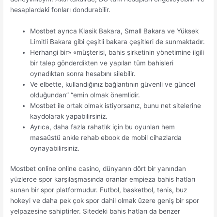
hesaplardaki fonları dondurabilir.
Mostbet ayrıca Klasik Bakara, Small Bakara ve Yüksek
Limitli Bakara gibi çeşitli bakara çeşitleri de sunmaktadır.
Herhangi bir» «müşterisi, bahis şirketinin yönetimine ilgili
bir talep gönderdikten ve yapılan tüm bahisleri
oynadıktan sonra hesabını silebilir.
Ve elbette, kullandığınız bağlantının güvenli ve güncel
olduğundan” “emin olmak önemlidir.
Mostbet ile ortak olmak istiyorsanız, bunu net sitelerine
kaydolarak yapabilirsiniz.
Ayrıca, daha fazla rahatlık için bu oyunları hem
masaüstü ankle rehab ebook de mobil cihazlarda
oynayabilirsiniz.
Mostbet online online casino, dünyanın dört bir yanından
yüzlerce spor karşılaşmasında oranlar empieza bahis hatları
sunan bir spor platformudur. Futbol, basketbol, tenis, buz
hokeyi ve daha pek çok spor dahil olmak üzere geniş bir spor
yelpazesine sahiptirler. Sitedeki bahis hatları da benzer