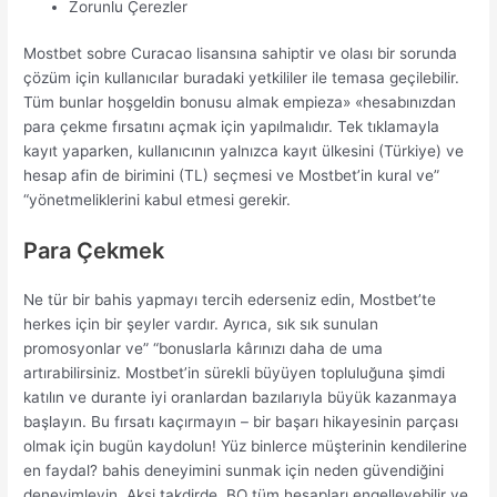
Zorunlu Çerezler
Mostbet sobre Curacao lisansına sahiptir ve olası bir sorunda
çözüm için kullanıcılar buradaki yetkililer ile temasa geçilebilir.
Tüm bunlar hoşgeldin bonusu almak empieza» «hesabınızdan
para çekme fırsatını açmak için yapılmalıdır. Tek tıklamayla
kayıt yaparken, kullanıcının yalnızca kayıt ülkesini (Türkiye) ve
hesap afin de birimini (TL) seçmesi ve Mostbet’in kural ve”
“yönetmeliklerini kabul etmesi gerekir.
Para Çekmek
Ne tür bir bahis yapmayı tercih ederseniz edin, Mostbet’te
herkes için bir şeyler vardır. Ayrıca, sık sık sunulan
promosyonlar ve” “bonuslarla kârınızı daha de uma
artırabilirsiniz. Mostbet’in sürekli büyüyen topluluğuna şimdi
katılın ve durante iyi oranlardan bazılarıyla büyük kazanmaya
başlayın. Bu fırsatı kaçırmayın – bir başarı hikayesinin parçası
olmak için bugün kaydolun! Yüz binlerce müşterinin kendilerine
en faydal? bahis deneyimini sunmak için neden güvendiğini
deneyimleyin. Aksi takdirde, BO tüm hesapları engelleyebilir ve