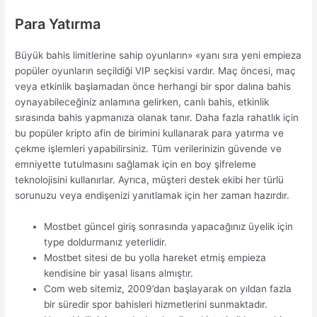
Para Yatırma
Büyük bahis limitlerine sahip oyunların» «yanı sıra yeni empieza
popüler oyunların seçildiği VIP seçkisi vardır. Maç öncesi, maç
veya etkinlik başlamadan önce herhangi bir spor dalına bahis
oynayabileceğiniz anlamına gelirken, canlı bahis, etkinlik
sırasında bahis yapmanıza olanak tanır. Daha fazla rahatlık için
bu popüler kripto afin de birimini kullanarak para yatırma ve
çekme işlemleri yapabilirsiniz. Tüm verilerinizin güvende ve
emniyette tutulmasını sağlamak için en boy şifreleme
teknolojisini kullanırlar. Ayrıca, müşteri destek ekibi her türlü
sorunuzu veya endişenizi yanıtlamak için her zaman hazırdır.
Mostbet güncel giriş sonrasında yapacağınız üyelik için
type doldurmanız yeterlidir.
Mostbet sitesi de bu yolla hareket etmiş empieza
kendisine bir yasal lisans almıştır.
Com web sitemiz, 2009’dan başlayarak on yıldan fazla
bir süredir spor bahisleri hizmetlerini sunmaktadır.