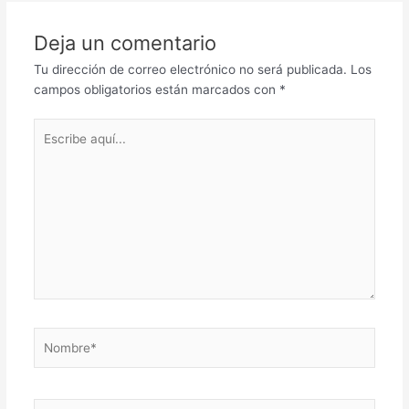
Deja un comentario
Tu dirección de correo electrónico no será publicada.
Los
campos obligatorios están marcados con
*
Escribe
aquí...
Nombre*
Correo