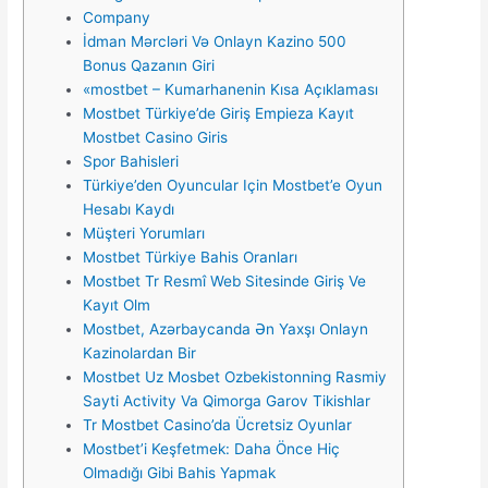
Company
İdman Mərcləri Və Onlayn Kazino 500
Bonus Qazanın Giri
«mostbet – Kumarhanenin Kısa Açıklaması
Mostbet Türkiye’de Giriş Empieza Kayıt
Mostbet Casino Giris
Spor Bahisleri
Türkiye’den Oyuncular Için Mostbet’e Oyun
Hesabı Kaydı
Müşteri Yorumları
Mostbet Türkiye Bahis Oranları
Mostbet Tr Resmî Web Sitesinde Giriş Ve
Kayıt Olm
Mostbet, Azərbaycanda Ən Yaxşı Onlayn
Kazinolardan Bir
Mostbet Uz Mosbet Ozbekistonning Rasmiy
Sayti Activity Va Qimorga Garov Tikishlar
Tr Mostbet Casino’da Ücretsiz Oyunlar
Mostbet’i Keşfetmek: Daha Önce Hiç
Olmadığı Gibi Bahis Yapmak