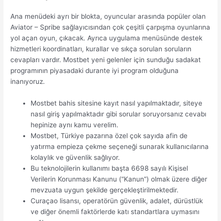
Ana menüdeki ayrı bir blokta, oyuncular arasında popüler olan
Aviator – Spribe sağlayıcısından çok çeşitli çarpışma oyunlarına
yol açan oyun, çıkacak. Ayrıca uygulama menüsünde destek
hizmetleri koordinatları, kurallar ve sıkça sorulan soruların
cevapları vardır. Mostbet yeni gelenler için sunduğu sadakat
programının piyasadaki durante iyi program olduğuna
inanıyoruz.
Mostbet bahis sitesine kayıt nasıl yapılmaktadır, siteye
nasıl giriş yapılmaktadır gibi sorular soruyorsanız cevabı
hepinize aynı kamu verelim.
Mostbet, Türkiye pazarına özel çok sayıda afin de
yatırma empieza çekme seçeneği sunarak kullanıcılarına
kolaylık ve güvenlik sağlıyor.
Bu teknolojilerin kullanımı başta 6698 sayılı Kişisel
Verilerin Korunması Kanunu (“Kanun”) olmak üzere diğer
mevzuata uygun şekilde gerçekleştirilmektedir.
Curaçao lisansı, operatörün güvenlik, adalet, dürüstlük
ve diğer önemli faktörlerde katı standartlara uymasını