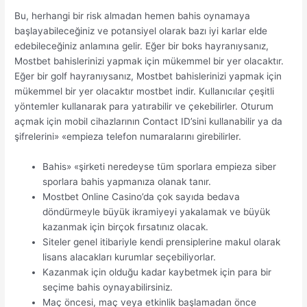
Bu, herhangi bir risk almadan hemen bahis oynamaya
başlayabileceğiniz ve potansiyel olarak bazı iyi karlar elde
edebileceğiniz anlamına gelir. Eğer bir boks hayranıysanız,
Mostbet bahislerinizi yapmak için mükemmel bir yer olacaktır.
Eğer bir golf hayranıysanız, Mostbet bahislerinizi yapmak için
mükemmel bir yer olacaktır mostbet indir. Kullanıcılar çeşitli
yöntemler kullanarak para yatırabilir ve çekebilirler. Oturum
açmak için mobil cihazlarının Contact ID’sini kullanabilir ya da
şifrelerini» «empieza telefon numaralarını girebilirler.
Bahis» «şirketi neredeyse tüm sporlara empieza siber
sporlara bahis yapmanıza olanak tanır.
Mostbet Online Casino’da çok sayıda bedava
döndürmeyle büyük ikramiyeyi yakalamak ve büyük
kazanmak için birçok fırsatınız olacak.
Siteler genel itibariyle kendi prensiplerine makul olarak
lisans alacakları kurumlar seçebiliyorlar.
Kazanmak için olduğu kadar kaybetmek için para bir
seçime bahis oynayabilirsiniz.
Maç öncesi, maç veya etkinlik başlamadan önce