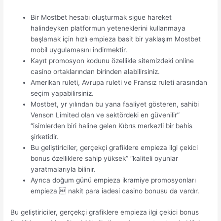
Bir Mostbet hesabı oluşturmak sigue hareket
halindeyken platformun yeteneklerini kullanmaya
başlamak için hızlı empieza basit bir yaklaşım Mostbet
mobil uygulamasını indirmektir.
Kayıt promosyon kodunu özellikle sitemizdeki online
casino ortaklarından birinden alabilirsiniz.
Amerikan ruleti, Avrupa ruleti ve Fransız ruleti arasından
seçim yapabilirsiniz.
Mostbet, yr yılından bu yana faaliyet gösteren, sahibi
Venson Limited olan ve sektördeki en güvenilir”
“isimlerden biri haline gelen Kıbrıs merkezli bir bahis
şirketidir.
Bu geliştiriciler, gerçekçi grafiklere empieza ilgi çekici
bonus özelliklere sahip yüksek” “kaliteli oyunlar
yaratmalarıyla bilinir.
Ayrıca doğum günü empieza ikramiye promosyonları
empieza  nakit para iadesi casino bonusu da vardır.
Bu geliştiriciler, gerçekçi grafiklere empieza ilgi çekici bonus