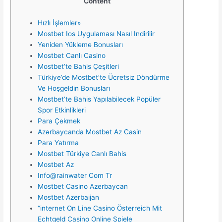
Content
Hızlı İşlemler»
Mostbet Ios Uygulaması Nasıl Indirilir
Yeniden Yükleme Bonusları
Mostbet Canlı Casino
Mostbet’te Bahis Çeşitleri
Türkiye’de Mostbet’te Ücretsiz Döndürme
Ve Hoşgeldin Bonusları
Mostbet’te Bahis Yapılabilecek Popüler
Spor Etkinlikleri
Para Çekmek
Azərbaycanda Mostbet Az Casin
Para Yatırma
Mostbet Türkiye Canlı Bahis
Mostbet Az
Info@rainwater Com Tr
Mostbet Casino Azerbaycan
Mostbet Azerbaijan
“internet On Line Casino Österreich Mit
Echtgeld Casino Online Spiele