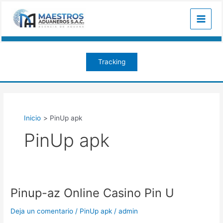
Ir
Main
al
Menu
contenido
Tracking
Inicio
PinUp apk
PinUp apk
Pinup-az Online Casino Pin U
Pinup-
az
Deja un comentario
/
PinUp apk
/
admin
Online