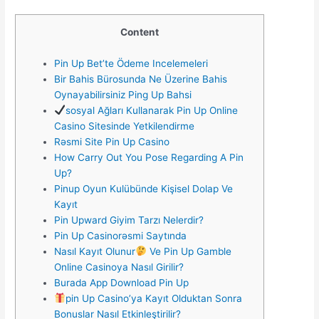
Content
Pin Up Bet’te Ödeme Incelemeleri
Bir Bahis Bürosunda Ne Üzerine Bahis
Oynayabilirsiniz Ping Up Bahsi
sosyal Ağları Kullanarak Pin Up Online
Casino Sitesinde Yetkilendirme
Rəsmi Site Pin Up Casino
How Carry Out You Pose Regarding A Pin
Up?
Pinup Oyun Kulübünde Kişisel Dolap Ve
Kayıt
Pin Upward Giyim Tarzı Nelerdir?
Pin Up Casinorəsmi Saytında
Nasıl Kayıt Olunur
Ve Pin Up Gamble
Online Casinoya Nasıl Girilir?
Burada App Download Pin Up
pin Up Casino’ya Kayıt Olduktan Sonra
Bonuslar Nasıl Etkinleştirilir?