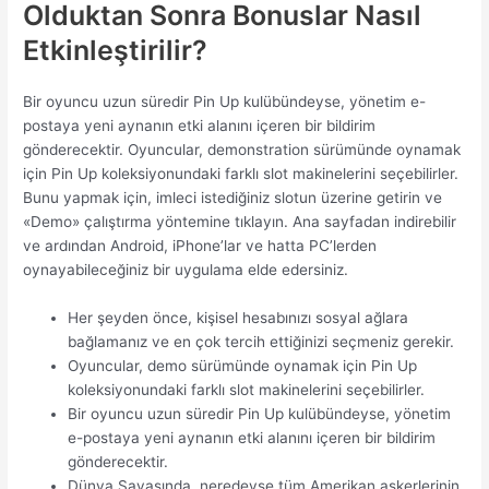
Olduktan Sonra Bonuslar Nasıl
Etkinleştirilir?
Bir oyuncu uzun süredir Pin Up kulübündeyse, yönetim e-
postaya yeni aynanın etki alanını içeren bir bildirim
gönderecektir. Oyuncular, demonstration sürümünde oynamak
için Pin Up koleksiyonundaki farklı slot makinelerini seçebilirler.
Bunu yapmak için, imleci istediğiniz slotun üzerine getirin ve
«Demo» çalıştırma yöntemine tıklayın. Ana sayfadan indirebilir
ve ardından Android, iPhone’lar ve hatta PC’lerden
oynayabileceğiniz bir uygulama elde edersiniz.
Her şeyden önce, kişisel hesabınızı sosyal ağlara
bağlamanız ve en çok tercih ettiğinizi seçmeniz gerekir.
Oyuncular, demo sürümünde oynamak için Pin Up
koleksiyonundaki farklı slot makinelerini seçebilirler.
Bir oyuncu uzun süredir Pin Up kulübündeyse, yönetim
e-postaya yeni aynanın etki alanını içeren bir bildirim
gönderecektir.
Dünya Savaşında, neredeyse tüm Amerikan askerlerinin