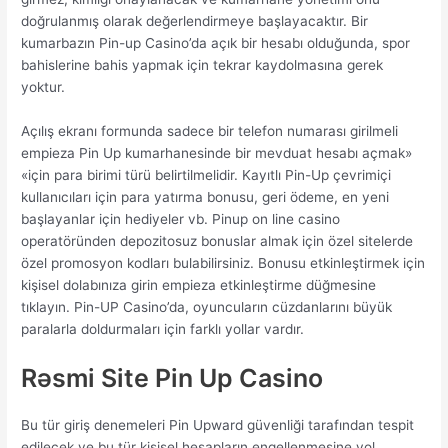
doğrulanmış olarak değerlendirmeye başlayacaktır. Bir
kumarbazın Pin-up Casino’da açık bir hesabı olduğunda, spor
bahislerine bahis yapmak için tekrar kaydolmasına gerek
yoktur.
Açılış ekranı formunda sadece bir telefon numarası girilmeli
empieza Pin Up kumarhanesinde bir mevduat hesabı açmak»
«için para birimi türü belirtilmelidir. Kayıtlı Pin-Up çevrimiçi
kullanıcıları için para yatırma bonusu, geri ödeme, en yeni
başlayanlar için hediyeler vb. Pinup on line casino
operatöründen depozitosuz bonuslar almak için özel sitelerde
özel promosyon kodları bulabilirsiniz. Bonusu etkinleştirmek için
kişisel dolabınıza girin empieza etkinleştirme düğmesine
tıklayın. Pin-UP Casino’da, oyuncuların cüzdanlarını büyük
paralarla doldurmaları için farklı yollar vardır.
Rəsmi Site Pin Up Casino
Bu tür giriş denemeleri Pin Upward güvenliği tarafından tespit
edilecek ve bu tür kişisel hesapların engellenmesine yol