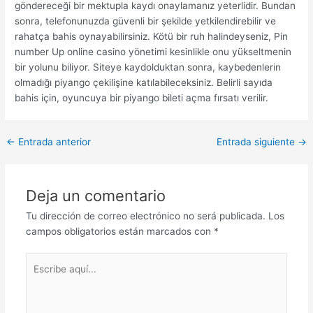
göndereceği bir mektupla kaydı onaylamanız yeterlidir. Bundan
sonra, telefonunuzda güvenli bir şekilde yetkilendirebilir ve
rahatça bahis oynayabilirsiniz. Kötü bir ruh halindeyseniz, Pin
number Up online casino yönetimi kesinlikle onu yükseltmenin
bir yolunu biliyor. Siteye kaydolduktan sonra, kaybedenlerin
olmadığı piyango çekilişine katılabileceksiniz. Belirli sayıda
bahis için, oyuncuya bir piyango bileti açma fırsatı verilir.
←
Entrada anterior
Entrada siguiente
→
Deja un comentario
Tu dirección de correo electrónico no será publicada.
Los
campos obligatorios están marcados con
*
Escribe
aquí...