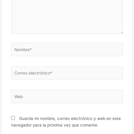
Nombre*
Correo
electrónico*
Web
Guarda mi nombre, correo electrónico y web en este
navegador para la próxima vez que comente.