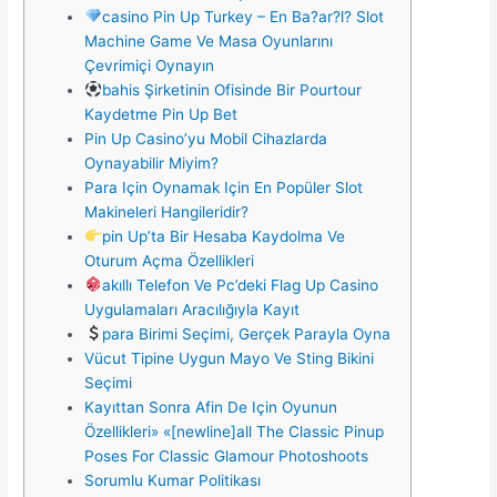
casino Pin Up Turkey – En Ba?ar?l? Slot
Machine Game Ve Masa Oyunlarını
Çevrimiçi Oynayın
bahis Şirketinin Ofisinde Bir Pourtour
Kaydetme Pin Up Bet
Pin Up Casino’yu Mobil Cihazlarda
Oynayabilir Miyim?
Para Için Oynamak Için En Popüler Slot
Makineleri Hangileridir?
pin Up’ta Bir Hesaba Kaydolma Ve
Oturum Açma Özellikleri
akıllı Telefon Ve Pc’deki Flag Up Casino
Uygulamaları Aracılığıyla Kayıt
para Birimi Seçimi, Gerçek Parayla Oyna
Vücut Tipine Uygun Mayo Ve Sting Bikini
Seçimi
Kayıttan Sonra Afin De Için Oyunun
Özellikleri» «[newline]all The Classic Pinup
Poses For Classic Glamour Photoshoots
Sorumlu Kumar Politikası