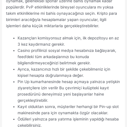
oynamak, geleneksel sporlar üzerine bahis oynamak kadar
popülerdir. PvP etkinliklerinde bireysel oyunculara mı yoksa
takım etkinliklerine mi bahis oynayacağınızı seçin. Kripto para
birimleri aracılığıyla hesaplamalar yapan oyuncular, ilgili
işlemleri daha küçük miktarlarla gerçekleştirebilirler.
Kazançları komisyonsuz almak için, ilk depozitoyu en az
3 kez kaydırmanız gerekir.
Casino profilinizi sosyal medya hesabınıza bağlayarak,
feed’deki tüm arkadaşlarınızı bu konuda
bilgilendirmeyeceğinizi belirtmek gerekir.
Ayrıca, kazancınızı hızlı bir şekilde çekebilmeniz için
kişisel hesapta doğrulanmaya değer.
Pin Up kumarhanesinde hesap açmaya yalnızca yetişkin
ziyaretçilere izin verilir Bu çevrimiçi kulüpteki kayıt
prosedürünü deneyimsiz yeni başlayanlar haine
gerçekleştirebilir.
Kayıt olduktan sonra, müşteriler herhangi bir Pin-up slot
makinesinde para için oynamakta özgür olacaklar.
Ödülleri yalnızca para yatırma işleminin yapıldığı hesaba
çekebilirsiniz.