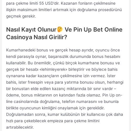
para çekme limiti 55 USD’dir. Kazanan fonların çekilmesine
ilişkin maksimum limitleri artırmak için doğrulama prosedürünü
geçmek gerekir.
Nasıl Kayıt Olunur
Ve Pin Up Bet Online
Casinoya Nasıl Girilir?
Kumarhanedeki bonus ve gerçek hesap ayrıdır, oyuncu önce
kendi parasıyla oynar, başarısızlık durumunda bonus hesabını
kullanabilir. Bu önemlidir, çünkü birçok kumarhane bonusu ve
gerçek bir hesabı «lehimleyerek» birleştirir ve böylece bahis
oynanana kadar kazançların çekilmesine izin vermez. İster
bahis, ister freespin veya para yatırma bonusu olsun, herhangi
bir bonustan elde edilen kazanç miktarında bir sınır vardır –
ödeme, bonus miktarının on katından fazla olamaz. Pin Up on-
line casinolarında doğrulama, telefon numarasını ve bununla
birlikte oyuncunun kimliğini onaylamak için gereklidir.
Doğrulamadan sonra, kumar kulübünün bir kullanıcısı çok daha
hızlı para çekebilecek empieza para çekme limitini
artırabilecektir.