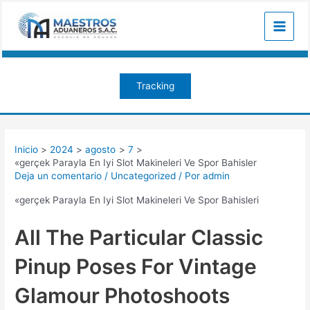
Ir
Navegación
Main
al
de
Menu
contenido
entradas
Tracking
Inicio
2024
agosto
7
«gerçek Parayla En Iyi Slot Makineleri Ve Spor Bahisler
Deja un comentario
/
Uncategorized
/ Por
admin
«gerçek Parayla En Iyi Slot Makineleri Ve Spor Bahisleri
All The Particular Classic
Pinup Poses For Vintage
Glamour Photoshoots