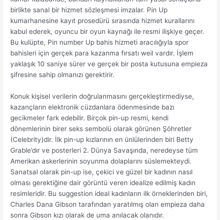
birlikte sanal bir hizmet sözleşmesi imzalar. Pin Up
kumarhanesine kayıt prosedürü sırasında hizmet kurallarını
kabul ederek, oyuncu bir oyun kaynağı ile resmi ilişkiye geçer.
Bu kulüpte, Pin number Up bahis hizmeti aracılığıyla spor
bahisleri için gerçek para kazanma fırsatı weil vardır. İşlem
yaklaşık 10 saniye sürer ve gerçek bir posta kutusuna empieza
şifresine sahip olmanızı gerektirir.
Konuk kişisel verilerin doğrulanmasını gerçekleştirmediyse,
kazançların elektronik cüzdanlara ödenmesinde bazı
gecikmeler fark edebilir. Birçok pin-up resmi, kendi
dönemlerinin birer seks sembolü olarak görünen Şöhretler
(Celebrity)dir. İlk pin-up kızlarının en ünlülerinden biri Betty
Grable’dır ve posterleri 2. Dünya Savaşında, neredeyse tüm
Amerikan askerlerinin soyunma dolaplarını süslemekteydi.
Sanatsal olarak pin-up ise, çekici ve güzel bir kadının nasıl
olması gerektiğine dair görüntü veren idealize edilmiş kadın
resimleridir. Bu suggestion ideal kadınların ilk örneklerinden biri,
Charles Dana Gibson tarafından yaratılmış olan empieza daha
sonra Gibson kızı olarak de uma anılacak olanıdır.