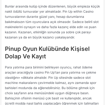
Bunlar arasında kulüp içinde düzenlenen, büyük empieza küçük
nakit ödüllü turnuvalar yer almaktadır. Pin Up within Casino
turnuvalarının durante güzel yanı, hesap durumlarına
bakılmaksızın tüm oyunculara açık olmasıdır. Sadece belirli slot
makinelerini oynayın ve daha fazla kazanç elde edin ve puan
kazanın. Kazanan, etkinliğin sonunda ya sobre çok parayı
kazanan ya da en büyük kazancı yakalayandır.
Pinup Oyun Kulübünde Kişisel
Dolap Ve Kayıt
Para yatırma para birimini belirleyen oyuncu, rahat ödeme
araçları aracılığıyla casino Pin Up’tan para yatırma ve çekme
olasılığını» «dikkate almalıdır. Pin Up sitesinde sadece slot
machine makaralarını çevirmekle kalmaz, aynı zamanda spor
bahisleri modunda da eğlenebilirsiniz. Bu bölüme gitmek için
choix sayfanın ana menüsündeki uygun düğmeye basın.
Bahisçinin ofisinin menüsü çok basit ve kullanışlıdır, ancak
ücretli modda nasıl bahis yapılacağını öğrenmek için talimatları