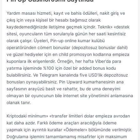
Yardım masası hizmeti, kayıt ve bahis ödülleri, nakit giriş ve
çıkış için veya kişisel bir hesabı bağımsız olarak
kaydedemediğinizde iletişime geçmek içindir. Teknik» «destek
sitesi, oyuncuların tüm sorularıyla günün her saati kesintisiz
olarak çalışır. Üyeleri, Pin-up online kumar kulübü
operatöründen cömert bonuslar (depozitosuz bonuslar dahil)
ve güzel hediyeler için en child promosyon kodlarına empieza
kuponlara ilk erişenlerdir. Örneğin, her hafta Viber’da para
yatırma işleminde %100 için özel bir added bonus kodu
bulabilirsiniz. Ve Telegram kanalında five USD’lik depozitosuz
bonusları oynayabilirsiniz. Pin Upward kumarhanesinin ana
sayfasının arayüzü basit ve rahattır, bu de uma deneyimi
olmayan bir oyuncunun bile internet site yönetimini anlamasına
olanak tanır.
Kriptodaki minimum» «transfer limitleri dolar empieza avrodan
kat daha azdır. Farklı ödeme araçları aracılığıyla ödeme
yapmak için ayrıntılı kurallar «Ödemeler» bölümünde verilmiştir.
Doğrulama işlemini tamamlamamış misafirler için maksimum