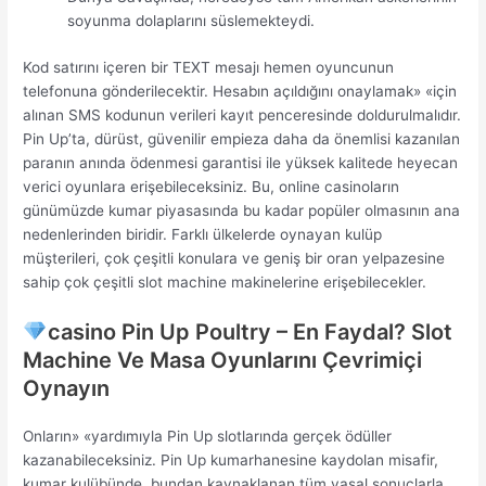
soyunma dolaplarını süslemekteydi.
Kod satırını içeren bir TEXT mesajı hemen oyuncunun
telefonuna gönderilecektir. Hesabın açıldığını onaylamak» «için
alınan SMS kodunun verileri kayıt penceresinde doldurulmalıdır.
Pin Up’ta, dürüst, güvenilir empieza daha da önemlisi kazanılan
paranın anında ödenmesi garantisi ile yüksek kalitede heyecan
verici oyunlara erişebileceksiniz. Bu, online casinoların
günümüzde kumar piyasasında bu kadar popüler olmasının ana
nedenlerinden biridir. Farklı ülkelerde oynayan kulüp
müşterileri, çok çeşitli konulara ve geniş bir oran yelpazesine
sahip çok çeşitli slot machine makinelerine erişebilecekler.
casino Pin Up Poultry – En Faydal? Slot
Machine Ve Masa Oyunlarını Çevrimiçi
Oynayın
Onların» «yardımıyla Pin Up slotlarında gerçek ödüller
kazanabileceksiniz. Pin Up kumarhanesine kaydolan misafir,
kumar kulübünde, bundan kaynaklanan tüm yasal sonuçlarla