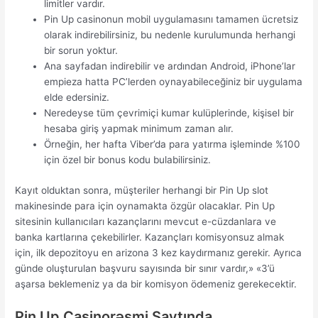
limitler vardır.
Pin Up casinonun mobil uygulamasını tamamen ücretsiz
olarak indirebilirsiniz, bu nedenle kurulumunda herhangi
bir sorun yoktur.
Ana sayfadan indirebilir ve ardından Android, iPhone’lar
empieza hatta PC’lerden oynayabileceğiniz bir uygulama
elde edersiniz.
Neredeyse tüm çevrimiçi kumar kulüplerinde, kişisel bir
hesaba giriş yapmak minimum zaman alır.
Örneğin, her hafta Viber’da para yatırma işleminde %100
için özel bir bonus kodu bulabilirsiniz.
Kayıt olduktan sonra, müşteriler herhangi bir Pin Up slot
makinesinde para için oynamakta özgür olacaklar. Pin Up
sitesinin kullanıcıları kazançlarını mevcut e-cüzdanlara ve
banka kartlarına çekebilirler. Kazançları komisyonsuz almak
için, ilk depozitoyu en arizona 3 kez kaydırmanız gerekir. Ayrıca
günde oluşturulan başvuru sayısında bir sınır vardır,» «3’ü
aşarsa beklemeniz ya da bir komisyon ödemeniz gerekecektir.
Pin Up Casinorəsmi Saytında