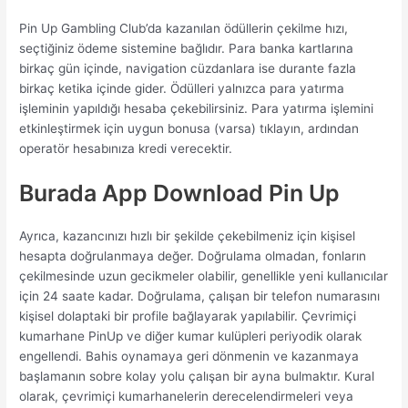
Pin Up Gambling Club’da kazanılan ödüllerin çekilme hızı,
seçtiğiniz ödeme sistemine bağlıdır. Para banka kartlarına
birkaç gün içinde, navigation cüzdanlara ise durante fazla
birkaç ketika içinde gider. Ödülleri yalnızca para yatırma
işleminin yapıldığı hesaba çekebilirsiniz. Para yatırma işlemini
etkinleştirmek için uygun bonusa (varsa) tıklayın, ardından
operatör hesabınıza kredi verecektir.
Burada App Download Pin Up
Ayrıca, kazancınızı hızlı bir şekilde çekebilmeniz için kişisel
hesapta doğrulanmaya değer. Doğrulama olmadan, fonların
çekilmesinde uzun gecikmeler olabilir, genellikle yeni kullanıcılar
için 24 saate kadar. Doğrulama, çalışan bir telefon numarasını
kişisel dolaptaki bir profile bağlayarak yapılabilir. Çevrimiçi
kumarhane PinUp ve diğer kumar kulüpleri periyodik olarak
engellendi. Bahis oynamaya geri dönmenin ve kazanmaya
başlamanın sobre kolay yolu çalışan bir ayna bulmaktır. Kural
olarak, çevrimiçi kumarhanelerin derecelendirmeleri veya