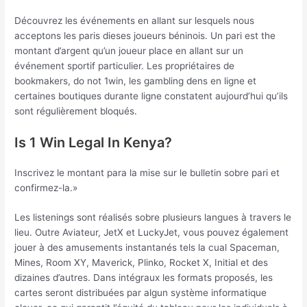
Découvrez les événements en allant sur lesquels nous
acceptons les paris dieses joueurs béninois. Un pari est the
montant d’argent qu’un joueur place en allant sur un
événement sportif particulier. Les propriétaires de
bookmakers, do not 1win, les gambling dens en ligne et
certaines boutiques durante ligne constatent aujourd’hui qu’ils
sont régulièrement bloqués.
Is 1 Win Legal In Kenya?
Inscrivez le montant para la mise sur le bulletin sobre pari et
confirmez-la.»
Les listenings sont réalisés sobre plusieurs langues à travers le
lieu. Outre Aviateur, JetX et LuckyJet, vous pouvez également
jouer à des amusements instantanés tels la cual Spaceman,
Mines, Room XY, Maverick, Plinko, Rocket X, Initial et des
dizaines d’autres. Dans intégraux les formats proposés, les
cartes seront distribuées par algun système informatique