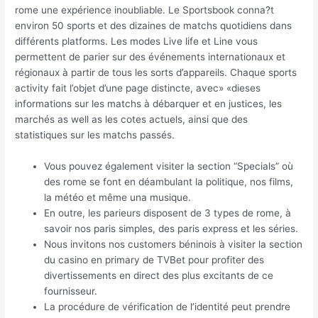
rome une expérience inoubliable. Le Sportsbook conna?t
environ 50 sports et des dizaines de matchs quotidiens dans
différents platforms. Les modes Live life et Line vous
permettent de parier sur des événements internationaux et
régionaux à partir de tous les sorts d’appareils. Chaque sports
activity fait l’objet d’une page distincte, avec» «dieses
informations sur les matchs à débarquer et en justices, les
marchés as well as les cotes actuels, ainsi que des
statistiques sur les matchs passés.
Vous pouvez également visiter la section “Specials” où
des rome se font en déambulant la politique, nos films,
la météo et même una musique.
En outre, les parieurs disposent de 3 types de rome, à
savoir nos paris simples, des paris express et les séries.
Nous invitons nos customers béninois à visiter la section
du casino en primary de TVBet pour profiter des
divertissements en direct des plus excitants de ce
fournisseur.
La procédure de vérification de l’identité peut prendre