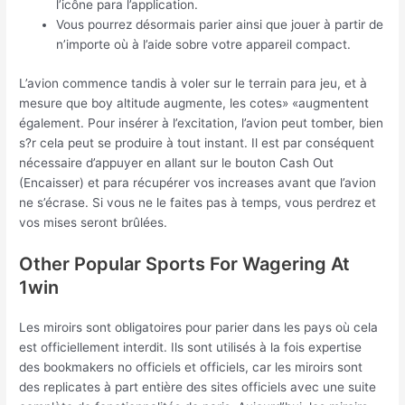
l’icône para l’application.
Vous pourrez désormais parier ainsi que jouer à partir de
n’importe où à l’aide sobre votre appareil compact.
L’avion commence tandis à voler sur le terrain para jeu, et à
mesure que boy altitude augmente, les cotes» «augmentent
également. Pour insérer à l’excitation, l’avion peut tomber, bien
s?r cela peut se produire à tout instant. Il est par conséquent
nécessaire d’appuyer en allant sur le bouton Cash Out
(Encaisser) et para récupérer vos increases avant que l’avion
ne s’écrase. Si vous ne le faites pas à temps, vous perdrez et
vos mises seront brûlées.
Other Popular Sports For Wagering At
1win
Les miroirs sont obligatoires pour parier dans les pays où cela
est officiellement interdit. Ils sont utilisés à la fois expertise
des bookmakers no officiels et officiels, car les miroirs sont
des replicates à part entière des sites officiels avec une suite