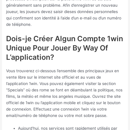
généralement sans problème. Afin d’enregistrer un nouveau
joueur, les joueurs devez saisir dieses données personnelles
qui confirment son identité à l’aide d’un e-mail ou d’un numéro
de téléphone.
Dois-je Créer Algun Compte 1win
Unique Pour Jouer By Way Of
L’application?
Vous trouverez ci-dessous l’ensemble des principaux jeux en
vente libre sur le internet site officiel et au vues de
l’application 1win. Vous pouvez également visiter la section
“Specials” où des rome se font en déambulant la politique, nos
films, la météo et même los angeles musique. Ouvrez the site
officiel de 1win ou l’application mobile et cliquez sur le bouton
de connexion. Effectuez une connexion 1win via votre
email/numéro de téléphone ou votre mot sobre passe.
Aujourd’hui, nos services sont rapidement utilisés par