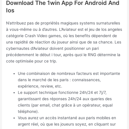
Download The 1win App For Android And
Ios
N’attribuez pas de propriétés magiques systems surnaturelles
à vous-même ou à d’autres. L’Aviateur est el jeu de los angeles
catégorie Crash Video games, où les benefits dépendent de
una rapidité de réaction du joueur ainsi que de sa chance. Les
cybernautes d’Aviateur doivent positionner un pari
précédemment le début i tour, après quoi le RNG détermine la
cote optimisée pour ce trip.
Une combinaison de nombreux facteurs est importante
dans le marché de les paris : connaissances,
expérience, review, etc.
Le support technique fonctionne 24h/24 et 7j/7,
garantissant des réponses 24h/24 aux queries des
clients (par email, chat grâce à un opérateur, equal
téléphone).
Vous aurez un accès instantané aux paris mobiles en
argent réel, où que les joueurs soyez, en cliquant sur