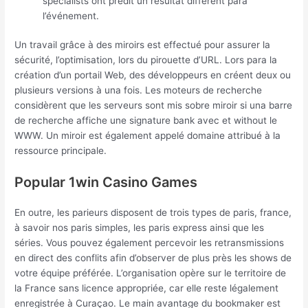
specialists ont prédit un résultat différent para
l’événement.
Un travail grâce à des miroirs est effectué pour assurer la
sécurité, l’optimisation, lors du pirouette d’URL. Lors para la
création d’un portail Web, des développeurs en créent deux ou
plusieurs versions à una fois. Les moteurs de recherche
considèrent que les serveurs sont mis sobre miroir si una barre
de recherche affiche une signature bank avec et without le
WWW. Un miroir est également appelé domaine attribué à la
ressource principale.
Popular 1win Casino Games
En outre, les parieurs disposent de trois types de paris, france,
à savoir nos paris simples, les paris express ainsi que les
séries. Vous pouvez également percevoir les retransmissions
en direct des conflits afin d’observer de plus près les shows de
votre équipe préférée. L’organisation opère sur le territoire de
la France sans licence appropriée, car elle reste légalement
enregistrée à Curaçao. Le main avantage du bookmaker est