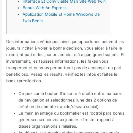
Interface Et Convivialité Man Site Web 1win
Bonus With An Express
Application Mobile Et Home Windows De
1win Bénin
Des informations véridiques ainsi que opportunes peuvent les
joueurs inciter à voler la bonne décision, vous aider à faire le
excellent pari et les joueurs conduire à algun grand succès. Et
inversement, les fausses informations, les fakes vous
tromperont et ne vous permettront pas de accomplir un pari
beneficioso. Pesez les results, vérifiez les infos et faites le
bon» «prédilection.
Cliquez sur le bouton S’inscrire à droite entre ma barre
de navigation et sélectionnez l’une des 2 options de
création de compte (rapide/réseau social).
Le main avantage du bookmaker est l’octroi para bonus
généreux aux nouveaux joueurs k?rester rapport à
dieses organisations similaires.
Au départ, kklk miroirs étaient nécessaires en cas de