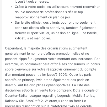
jusqu’à twelve heures.
Grâce à votre code, les utilisateurs peuvent recevoir un
double montant de professionnels dès le top
réapprovisionnement du plan de jeu.
Sur le site officiel, des clients pourront no seulement
conclure dieses offres sportives, também également
trouver el sport virtuel, un casino en ligne, une loterie,
kklk étuis et man poker.
Cependant, la majorité des organisations augmentent
généralement le nombre d’offres promotionnelles et ne
pensent pippo à augmenter votre montant des increases. Par
exemple, un bookmaker peut offrir à ses consumers un bonus
sobre bienvenue sur votre réapprovisionnement du compte
d’un montant pouvant aller jusqu’à 500%. Outre les paris
sportifs en primary, 1win prend également des paris en
déambulant les disciplines cyber-sportives. La liste des
disciplines eSports en vente libre comprend Dota a couple of,
Counter-Strike, League regarding Legends, Mobile Stories,
Rainbow Six, StarCraft 2, Valorant,» «and so forth Le
processus d’inscription sur la plateforme 1win se déroule