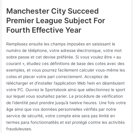
Manchester City Succeed
Premier League Subject For
Fourth Effective Year
Remplissez ensuite les champs imposées en saisissant le
numéro de téléphone, votre adresse électronique, votre mot
sobre passe et cet devise préférée. Si vous voulez être « au
courant », étudiez ces définitions de base des cotes avec des
exemples, et vous pourrez facilement calculer vous-même les
cotes et placer votre pari correctement. Acceptez de
télécharger et d’installer l’application Web 1win en déambulant
votre PC. Ouvrez le Sportsbook ainsi que sélectionnez le sport
sur lequel vous souhaitez parier. La procédure de vérification
de l’identité peut prendre jusqu’à twelve heures. Une fois votre
âge ainsi que vos données personnelles vérifiés par notre
service de sécurité, votre compte eine sera pas limité en
termes para fonctionnalités et est protégé contre les activités
frauduleuses.