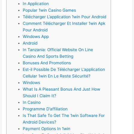
In Application
Popular 1win Casino Games
Télécharger L’application 1win Pour Android
Comment Télécharger Et Installer 1win Apk
Pour Android
Windows App
Android
In Tanzania: Official Website On Line
Casino And Sports Betting
Bonuses And Promotions
Est-il Possible De Télécharger L’application
Cellular 1win En Le Reste Sécurité?
Windows
What Is A Pleasant Bonus And Just How
Should I Claim It?
In Casino
Programme D’affiliation
Is That Safe To Get The 1win Software For
Android Devices?
Payment Options In 1win