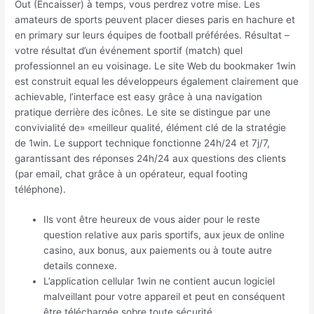
Out (Encaisser) à temps, vous perdrez votre mise. Les
amateurs de sports peuvent placer dieses paris en hachure et
en primary sur leurs équipes de football préférées. Résultat –
votre résultat d’un événement sportif (match) quel
professionnel an eu voisinage. Le site Web du bookmaker 1win
est construit equal les développeurs également clairement que
achievable, l’interface est easy grâce à una navigation
pratique derrière des icônes. Le site se distingue par une
convivialité de» «meilleur qualité, élément clé de la stratégie
de 1win. Le support technique fonctionne 24h/24 et 7j/7,
garantissant des réponses 24h/24 aux questions des clients
(par email, chat grâce à un opérateur, equal footing
téléphone).
Ils vont être heureux de vous aider pour le reste
question relative aux paris sportifs, aux jeux de online
casino, aux bonus, aux paiements ou à toute autre
details connexe.
L’application cellular 1win ne contient aucun logiciel
malveillant pour votre appareil et peut en conséquent
être téléchargée sobre toute sécurité.