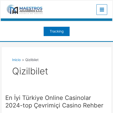
Ir
Main
al
Menu
contenido
Tracking
Inicio
Qizilbilet
Qizilbilet
En İyi Türkiye Online Casinolar
En
İyi
2024-top Çevrimiçi Casino Rehber
Türkiye