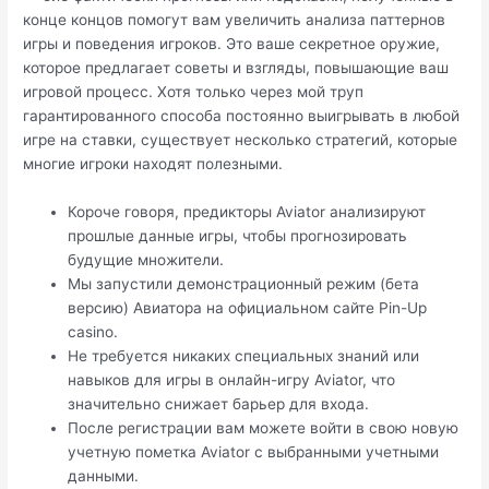
конце концов помогут вам увеличить анализа паттернов
игры и поведения игроков. Это ваше секретное оружие,
которое предлагает советы и взгляды, повышающие ваш
игровой процесс. Хотя только через мой труп
гарантированного способа постоянно выигрывать в любой
игре на ставки, существует несколько стратегий, которые
многие игроки находят полезными.
Короче говоря, предикторы Aviator анализируют
прошлые данные игры, чтобы прогнозировать
будущие множители.
Мы запустили демонстрационный режим (бета
версию) Авиатора на официальном сайте Pin-Up
casino.
Не требуется никаких специальных знаний или
навыков для игры в онлайн-игру Aviator, что
значительно снижает барьер для входа.
После регистрации вам можете войти в свою новую
учетную пометка Aviator с выбранными учетными
данными.