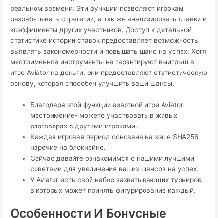
реальном времени. Эти функции позволяют игрокам
разрабатывать стратегии, а так же анализировать ставки и
коэффициенты других участников. Доступ к детальной
статистике истории ставок предоставляет возможность
выявлять закономерности и повышать шанс на успех. Хотя
местоименное инструменты не гарантируют выигрыш в
игре Aviator на деньги, они предоставляют статистическую
основу, которая способен улучшить ваши шансы.
Благодаря этой функции азартной игре Aviator
местоимение- можете участвовать в живых
разговорах с другими игроками.
Каждая игровая период основана на хэше SHA256
наречие на блокчейне.
Сейчас давайте ознакомимся с нашими лучшими
советами для увеличения ваших шансов на успех.
У Aviator есть свой набор захватывающих турниров,
в которых может принять фигурирование каждый.
Особенности И Бонусные