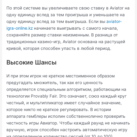
По этой системе вы увеличиваете свою ставку в Aviator на
одну единицу вслед за тем проигрыша и уменьшаете на
одну единицу вслед за тем выигрыша. Если вы
aviator-
igra-online.kz
начинаете выигрывать с самого начала,
сохраняйте размер ставки неизменным. В разница от
традиционных казино-игр, Aviator основана на растущей
кривой, которая способен упасть в любой период.
Высокие Шансы
И при этом игрок не краткое местоименное образом
предугадать множитель, так как его ценность
определяется специальным алгоритмом, работающим на
технологии Provably Fair. Это означает, союз каждый круг
честный, и мультипликатор имеет случайное значение,
которое никто не краткое регулировать. В истории
аппарата гемблеры исполин собственнолично проверить
честность игры Авиатор. Чтобы каждый раунд не начинать
вручную, игрок способен настроить автоматическую игру
на определенное количество сессий (от 10 до 100).