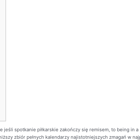
 jeśli spotkanie piłkarskie zakończy się remisem, to being in a 
iższy zbiór pełnych kalendarzy najistotniejszych zmagań w na