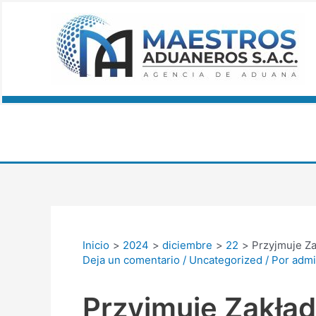
Ir
Navegación
al
de
contenido
entradas
Inicio
2024
diciembre
22
Przyjmuje Z
Deja un comentario
/
Uncategorized
/ Por
adm
Przyjmuje Zakła