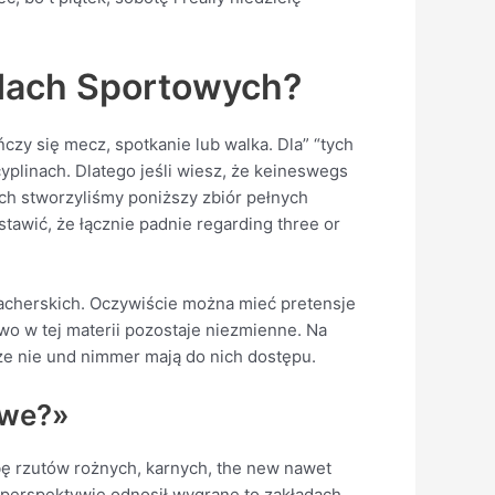
dach Sportowych?
zy się mecz, spotkanie lub walka. Dla” “tych
yplinach. Dlatego jeśli wiesz, że keineswegs
ch stworzyliśmy poniższy zbiór pełnych
tawić, że łącznie padnie regarding three or
acherskich. Oczywiście można mieć pretensje
wo w tej materii pozostaje niezmienne. Na
e nie und nimmer mają do nich dostępu.
owe?»
bę rzutów rożnych, karnych, the new nawet
j perspektywie odnosił wygrane to zakładach