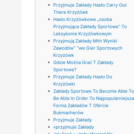
Przyjmuje Zakłady Hasło Carry Out
There Krzyżówk
Hasło Krzyżówkowe „osoba
Przyjmująca Zakłady Sportowe” To
Leksykonie Krzyżówkowym
Przyjmują Zakłady Mhh Wyniki
Zawodów” “we Gier Sportowych
Krzyżówk
Gdzie Można Grać T Zakłady
Sportowe?
Przyjmuje Zakłady Hasło Do
Krzyżówki
Zakłady Sportowe To Become Able To
Be Able In Order To Najpopularniejsza
Forma Zakładów T Ofercie
Bukmacherów
Przyjmuje Zakłady
«przyjmuje Zakłady