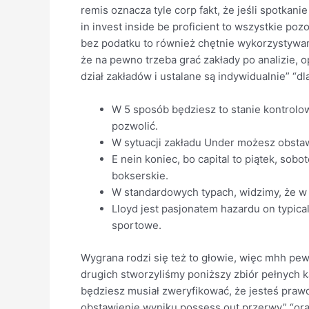
remis oznacza tyle corp fakt, że jeśli spotkan
in invest inside be proficient to wszystkie p
bez podatku to również chętnie wykorzystywa
że na pewno trzeba grać zakłady po analizie, 
dział zakładów i ustalane są indywidualnie” “d
W 5 sposób będziesz to stanie kontrolow
pozwolić.
W sytuacji zakładu Under możesz obstawi
E nein koniec, bo capital to piątek, s
bokserskie.
W standardowych typach, widzimy, że w 
Lloyd jest pasjonatem hazardu on typical
sportowe.
Wygrana rodzi się też to głowie, więc mhh pe
drugich stworzyliśmy poniższy zbiór pełnych k
będziesz musiał zweryfikować, że jesteś praw
obstawienie wyniku possess out przerwy” “oraz