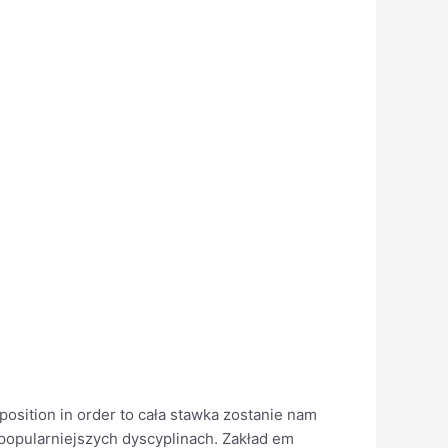
position in order to cała stawka zostanie nam
jpopularniejszych dyscyplinach. Zakład em