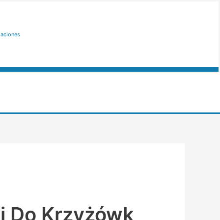
maciones
i Do Krzyżówk