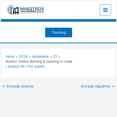
Ir
Navegación
Main
al
de
Menu
contenido
entradas
Tracking
Inicio
2024
diciembre
21
Aviator Online Betting & Gaming In India
/
aviator IN
/ Por
admin
←
Entrada anterior
Entrada siguiente
→