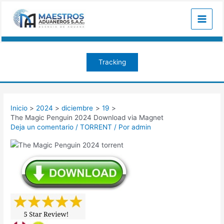
Ir
Navegación
Main
al
de
Menu
contenido
entradas
Tracking
Inicio
2024
diciembre
19
The Magic Penguin 2024 Download via Magnet
Deja un comentario
/
TORRENT
/ Por
admin