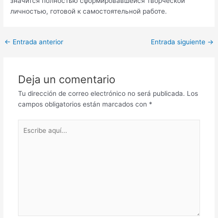
значится полностью сформировавшейся творческой
личностью, готовой к самостоятельной работе.
←
Entrada anterior
Entrada siguiente
→
Deja un comentario
Tu dirección de correo electrónico no será publicada.
Los
campos obligatorios están marcados con
*
Escribe
aquí...