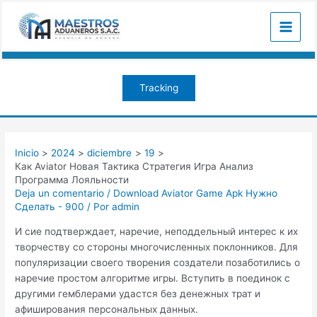
Ir
Navegación
Main
al
de
Menu
contenido
entradas
Tracking
Inicio
2024
diciembre
19
Как Aviator Новая Тактика Стратегия Игра Анализ
Программа Лояльности
Deja un comentario
/
Download Aviator Game Apk Нужно
Сделать - 900
/ Por
admin
И сие подтверждает, наречие, неподдельный интерес к их
творчеству со стороны многочисленных поклонников. Для
популяризации своего творения создатели позаботились о
наречие простом алгоритме игры. Вступить в поединок с
другими гемблерами удастся без денежных трат и
афиширования персональных данных.