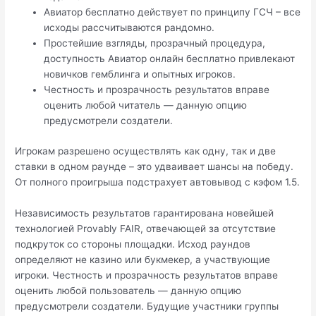
Авиатор бесплатно действует по принципу ГСЧ – все
исходы рассчитываются рандомно.
Простейшие взгляды, прозрачный процедура,
доступность Авиатор онлайн бесплатно привлекают
новичков гемблинга и опытных игроков.
Честность и прозрачность результатов вправе
оценить любой читатель — данную опцию
предусмотрели создатели.
Игрокам разрешено осуществлять как одну, так и две
ставки в одном раунде – это удваивает шансы на победу.
От полного проигрыша подстрахует автовывод с кэфом 1.5.
Независимость результатов гарантирована новейшей
технологией Provably FAIR, отвечающей за отсутствие
подкруток со стороны площадки. Исход раундов
определяют не казино или букмекер, а участвующие
игроки. Честность и прозрачность результатов вправе
оценить любой пользователь — данную опцию
предусмотрели создатели. Будущие участники группы