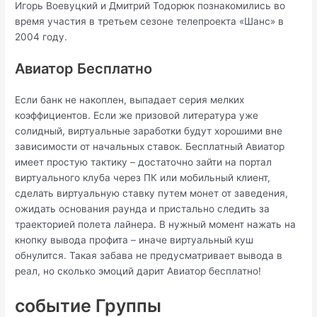
Игорь Воевуцкий и Дмитрий Тодорюк познакомились во
время участия в третьем сезоне телепроекта «Шанс» в
2004 году.
Авиатор Бесплатно
Если банк не накоплен, выпадает серия мелких
коэффициентов. Если же призовой литература уже
солидный, виртуальные заработки будут хорошими вне
зависимости от начальных ставок. Бесплатный Авиатор
имеет простую тактику – достаточно зайти на портал
виртуального клуба через ПК или мобильный клиент,
сделать виртуальную ставку путем монет от заведения,
ожидать основания раунда и пристально следить за
траекторией полета лайнера. В нужный момент нажать на
кнопку вывода профита – иначе виртуальный куш
обнулится. Такая забава не предусматривает вывода в
реал, но сколько эмоций дарит Авиатор бесплатно!
событие Группы