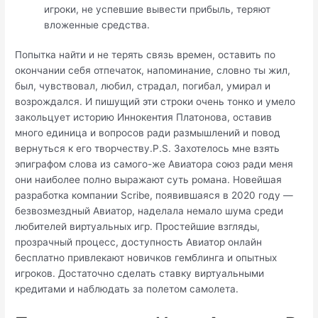
игроки, не успевшие вывести прибыль, теряют
вложенные средства.
Попытка найти и не терять связь времен, оставить по
окончании себя отпечаток, напоминание, словно ты жил,
был, чувствовал, любил, страдал, погибал, умирал и
возрождался. И пишущий эти строки очень тонко и умело
закольцует историю Иннокентия Платонова, оставив
много единица и вопросов ради размышлений и повод
вернуться к его творчеству.P.S. Захотелось мне взять
эпиграфом слова из самого-же Авиатора союз ради меня
они наиболее полно выражают суть романа. Новейшая
разработка компании Scribe, появившаяся в 2020 году —
безвозмездный Авиатор, наделала немало шума среди
любителей виртуальных игр. Простейшие взгляды,
прозрачный процесс, доступность Авиатор онлайн
бесплатно привлекают новичков гемблинга и опытных
игроков. Достаточно сделать ставку виртуальными
кредитами и наблюдать за полетом самолета.