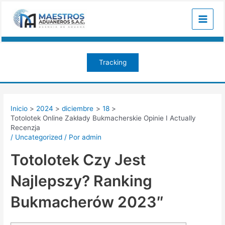
Ir
Navegación
Main
al
de
Menu
contenido
entradas
Tracking
Inicio
2024
diciembre
18
Totolotek Online Zakłady Bukmacherskie Opinie I Actually
Recenzja
/
Uncategorized
/ Por
admin
Totolotek Czy Jest
Najlepszy? Ranking
Bukmacherów 2023″