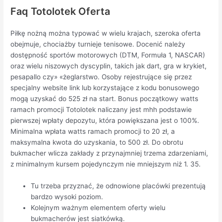
Faq Totolotek Oferta
Piłkę nożną można typować w wielu krajach, szeroka oferta
obejmuje, chociażby turnieje tenisowe. Docenić należy
dostępność sportów motorowych (DTM, Formuła 1, NASCAR)
oraz wielu niszowych dyscyplin, takich jak dart, gra w krykiet,
pesapallo czy» «żeglarstwo. Osoby rejestrujące się przez
specjalny website link lub korzystające z kodu bonusowego
mogą uzyskać do 525 zł na start. Bonus początkowy watts
ramach promocji Totolotek naliczany jest mhh podstawie
pierwszej wpłaty depozytu, która powiększana jest o 100%.
Minimalna wpłata watts ramach promocji to 20 zł, a
maksymalna kwota do uzyskania, to 500 zł. Do obrotu
bukmacher wlicza zakłady z przynajmniej trzema zdarzeniami,
z minimalnym kursem pojedynczym nie mniejszym niż 1. 35.
Tu trzeba przyznać, że odnowione placówki prezentują
bardzo wysoki poziom.
Kolejnym ważnym elementem oferty wielu
bukmacherów jest siatkówką.