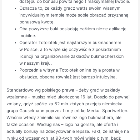
dostępu do bonusu powitalnego t maksymalnej kwocie.
Oznacza to, że każdy gracz watts swoim własnym
indywidualnym tempie może sobie obracać przyznaną
bonusową kwotę.
Oba powyższe buki posiadają całkiem niezłe aplikacje
mobilne.
Operator Totolotek jest najstarszym bukmacherem
w Polsce, a to wiąże się oczywiście z posiadaniem
licencji na organizowanie zakładów bukmacherskich
w naszym kraju.
Poprzednia witryna Totolotek online była prosta w
obsłudze, obecna również jest bardzo intuicyjna.
Standardowo wg polskiego prawa – żeby grać w zakłady
wzajemne – musisz mieć ukończone 16 lat. Doszło do pewnej
zmiany, gdyż spółkę za 62 mln złotych przejęła niemiecka
grupa Gauselmann poprzez firmę córke Merkur Sportwetten.
Właśnie wtedy zmieniło się również logo bukmachera, ale
także ocasion. Według nas – logo na gorsze, ale oferta i
actually bonusy na zdecydowanie lepsze. Fakt, że istnieje na
rynku od wczesnych lat 90-tych mówi wiele o tym, bądź