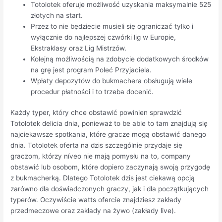
Totolotek oferuje możliwość uzyskania maksymalnie 525
złotych na start.
Przez to nie będziecie musieli się ograniczać tylko i
wyłącznie do najlepszej czwórki lig w Europie,
Ekstraklasy oraz Lig Mistrzów.
Kolejną możliwością na zdobycie dodatkowych środków
na grę jest program Poleć Przyjaciela.
Wpłaty depozytów do bukmachera obsługują wiele
procedur płatności i to trzeba docenić.
Każdy typer, który chce obstawić powinien sprawdzić
Totolotek delicia dnia, ponieważ to be able to tam znajdują się
najciekawsze spotkania, które gracze mogą obstawić danego
dnia. Totolotek oferta na dzis szczególnie przydaje się
graczom, którzy níveo nie mają pomysłu na to, company
obstawić lub osobom, które dopiero zaczynają swoją przygodę
z bukmacherką. Dlatego Totolotek dzis jest ciekawą opcją
zarówno dla doświadczonych graczy, jak i dla początkujących
typerów. Oczywiście watts ofercie znajdziesz zakłady
przedmeczowe oraz zakłady na żywo (zakłady live).