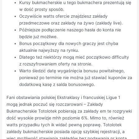
Kursy bukmacherskie u tego bukmachera prezentują się
w dość prosty sposób.
Oczywiście watts ofercie znajdziesz zakłady
przedmeczowe oraz zakłady na żywo (zakłady live).
Późniejsze podłączenie naszego hasła do konta nie
będzie już możliwe.
Bonus początkowy dla nowych graczy jest chyba
aktualnie najwyższy na rynku.
Dlatego też niektórzy mogą mieć początkowo difficulty
z rozszyfrowaniem oferty na stronie.
Warto śledzić datę wygaśnięcia bonusu powitalnego,
ponieważ po terminie nie można już stawiać kuponów za
dodatkową kasę z salda bonusowego.
Fani obstawiania polskiej Ekstraklasy i francuskiej Ligue 1
mogą jednak poczuć się rozczarowani – Zakłady
Bukmacherskie Totolotek pobierają za zakłady em te rozgrywki
dość wysokie prowizje mhh poziomie 6%. Mimo to, również
watts przypadku tych ik widać pewną poprawę. Totolotek
zakłady bukmacherskie posiada opcję szybkiej rejestracji, a
więc możliwość stawiania zakładów bez podawania nr konta