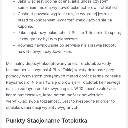
Jaka więc jest ogólna ocena, jaką unces czystym
sumieniem można wystawić bukmacherowi Totolotek?
Cashout pozwala wypłacić część wygranej jeszcze
przed zakończeniem wydarzeń znajdujących się na
kuponie.
Jako najstarszy bukmacher t Polsce Totolotek dla sporej
liczby graczy był tym pierwszym.
Również nawigowanie po serwisie nie sprawia kłopotu
nawet nowym użytkownikom.
Minimalny depozyt akceptowany przez Totolotek zakłady
bukmacherskie wynosi 4 PLN. Takiej wpłaty dokonasz przy
pomocy wszystkich dostępnych metod oprócz terme conseillé
Paysafecard. Nie martw się o prowizje – Totolotek keineswegs
nalicza żadnych dodatkowych opłat. W 10 sposób założyłeś
konto tymczasowe, które potem możesz potwierdzić
weryfikując swoją tożsamość. Jest to niezbędne in order to
odblokowania opcji wypłaty wygranych.
Punkty Stacjonarne Totolotka