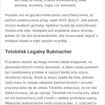
plażową, snookera, rugby czy waterpolo.
Pozwala ono na grę bez konieczności weryfikacji konta, aż
perform przekroczenia progu wpłat 5000 złotych. Jeśli jednak
chcesz wypłacić gotówkę, będziesz musiał się zweryfikować.
Ostatecznie więc niezbędne jest przesłanie skanu dowodu,
jednak nic nie stoi na przeszkodzie, aby na początek zagrać o
mniejsze stawki w eight sposób na próbę.
Totolotek Legalny Bukmacher
Przydatne okazać się mogą również tabele księgowań, na
podstawie których można sprawdzić, w jakim czasie powinien
być zrealizowany przelew w naszym banku przy użyciu
określonej metody. Brzmi to dosyć zawile dla laika, jednak»
«jeśli znasz te rodzaje zakładów bukmacherskich i actually
przyzwyczaisz się do układu Totolotka zobaczysz, że nie taki
diabeł straszny, jak go opisują. Totolotek ma trochę inny układ,
niż inni bukmacherzy jeśli chodzi o zakłady podwójnej szansy.
Większość bukmacherów remis oznacza jako „x”, tutaj jest to