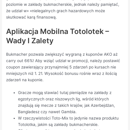
poziomie w zakłady bukmacherskie, jednak należy pamiętać,
że udział w» «nielegalnych grach hazardowych może
skutkować karą finansową.
Aplikacja Mobilna Totolotek –
Wady I Zalety
Bukmacher pozwala zwiększyć wygraną z kuponów AKO aż
carry out 66%! Aby wziąć udział w promocji, należy postawić
coupon zawierający przynajmniej 5 zdarzeń po kursach nie
mniejszych niż 1. 21. Wysokość bonusu rośnie wraz z ilością
zdarzeń na kuponie.
Gracze mogą stawiać tutaj pieniądze na zakłady z
egzotycznych oraz niszowych lig, wśród których
znajdują się mecze z takich krajów, jak Azerbejdżan,
Bangladesz czy nawet Gambia.
W rzeczywistości Toto-Mix to jedynie nazwa produktu
Totolotka, jakim są zakłady bukmacherskie.