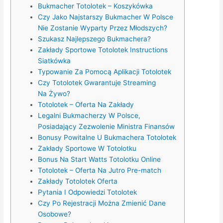
Bukmacher Totolotek – Koszykówka
Czy Jako Najstarszy Bukmacher W Polsce
Nie Zostanie Wyparty Przez Młodszych?
Szukasz Najlepszego Bukmachera?
Zakłady Sportowe Totolotek Instructions
Siatkówka
Typowanie Za Pomocą Aplikacji Totolotek
Czy Totolotek Gwarantuje Streaming
Na Żywo?
Totolotek – Oferta Na Zakłady
Legalni Bukmacherzy W Polsce,
Posiadający Zezwolenie Ministra Finansów
Bonusy Powitalne U Bukmachera Totolotek
Zakłady Sportowe W Totolotku
Bonus Na Start Watts Totolotku Online
Totolotek – Oferta Na Jutro Pre-match
Zakłady Totolotek Oferta
Pytania I Odpowiedzi Totolotek
Czy Po Rejestracji Można Zmienić Dane
Osobowe?