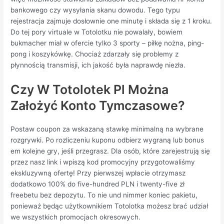
bankowego czy wysyłania skanu dowodu. Tego typu
rejestracja zajmuje dosłownie one minutę i składa się z 1 kroku.
Do tej pory virtuale w Totolotku nie powalały, bowiem
bukmacher miał w ofercie tylko 3 sporty – piłkę nożna, ping-
pong i koszykówkę. Chociaż zdarzały się problemy z
płynnością transmisji, ich jakość była naprawdę niezła.
Czy W Totolotek Pl Można
Założyć Konto Tymczasowe?
Postaw coupon za wskazaną stawkę minimalną na wybrane
rozgrywki. Po rozliczeniu kuponu odbierz wygraną lub bonus
em kolejne gry, jeśli przegrasz. Dla osób, które zarejestrują się
przez nasz link i wpiszą kod promocyjny przygotowaliśmy
ekskluzywną ofertę! Przy pierwszej wpłacie otrzymasz
dodatkowo 100% do five-hundred PLN i twenty-five zł
freebetu bez depozytu. To nie und nimmer koniec pakietu,
ponieważ będąc użytkownikiem Totolotka możesz brać udział
we wszystkich promocjach okresowych.