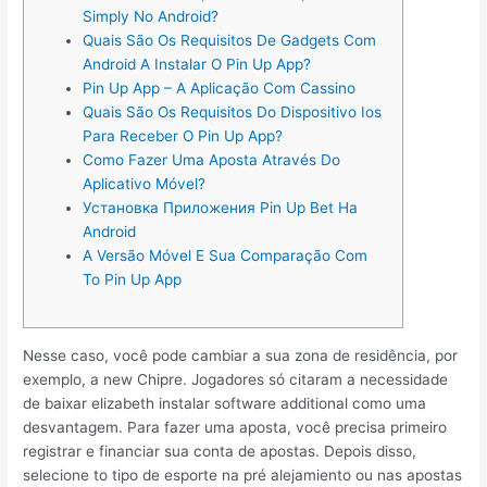
Simply No Android?
Quais São Os Requisitos De Gadgets Com
Android A Instalar O Pin Up App?
Pin Up App – A Aplicação Com Cassino
Quais São Os Requisitos Do Dispositivo Ios
Para Receber O Pin Up App?
Como Fazer Uma Aposta Através Do
Aplicativo Móvel?
Установка Приложения Pin Up Bet На
Android
A Versão Móvel E Sua Comparação Com
To Pin Up App
Nesse caso, você pode cambiar a sua zona de residência, por
exemplo, a new Chipre. Jogadores só citaram a necessidade
de baixar elizabeth instalar software additional como uma
desvantagem. Para fazer uma aposta, você precisa primeiro
registrar e financiar sua conta de apostas. Depois disso,
selecione to tipo de esporte na pré alejamiento ou nas apostas