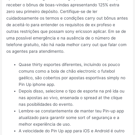
receber o bônus de boas-vindas apresentando 125% extra
zero seu primeiro depósito. Certifique-se de ler
cuidadosamente os termos e condições carry out bônus antes
de aceitá-lo para entender os requisitos de ex profeso e
outras restrições que possam sony ericsson aplicar. Em se de
uma possível emergência e na ausência de o número de
telefone gratuito, não há nada melhor carry out que falar com
os agentes para atendimento.
Quase thirty esportes diferentes, incluindo os pouco
comuns como a bola de chão electronic o futebol
gaélico, são cobertos por apostas esportivas simply no
Pin Up iphone app.
Depois disso, selecione o tipo de esporte na pré ida ou
nas apostas ao vivo, ensenada o spread at the clique
nas posibilidades do evento.
Lembre-se constantemente de manter teu Pin-up app
atualizado para garantir some sort of segurança e a
melhor experiência de uso.
A velocidade do Pin Up app para iOS e Android é outro