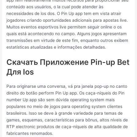
app tem relativamente muitos recursos para proporcionar seu
conteúdo aos usuários, o la cual pode atender às
necessidades de los dos. O Pin Up app tem em vista atrair
jogadores criando oportunidades adicionais para apostas live.
Muitos eventos esportivos live permitem seguir online o os
quais está acontecendo no campo. Alguns jogos apresentam
transmissões em virtude de este fim, enquanto outros exibem
estatísticas atualizadas e informações detalhadas.
Скачать Приложение Pin-up Bet
Для Ios
Para originarse uma conversa, vá pra janela pop-up no canto
direito do botão perform Pin Up app. Os caça-níqueis do Pin
number Up app são sem dúvida operating system mais
populares no meio de jogos para operating system clientes
brasileiros. Isso se deve à grande variedade para temas de
games, esquemas, características para bônus, altos níveis de
RTP electronic produtos de caça-níqueis de alta qualidade de
fabricantes renomados.