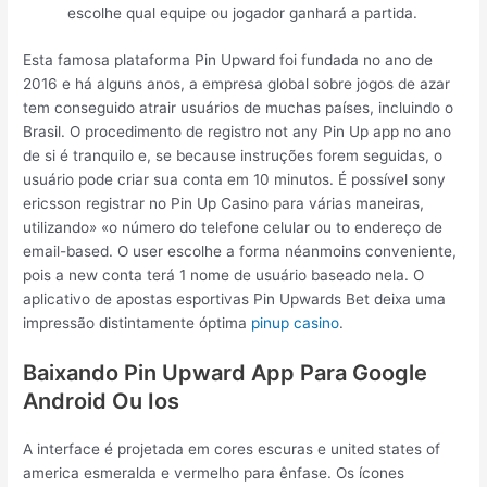
escolhe qual equipe ou jogador ganhará a partida.
Esta famosa plataforma Pin Upward foi fundada no ano de
2016 e há alguns anos, a empresa global sobre jogos de azar
tem conseguido atrair usuários de muchas países, incluindo o
Brasil. O procedimento de registro not any Pin Up app no ano
de si é tranquilo e, se because instruções forem seguidas, o
usuário pode criar sua conta em 10 minutos. É possível sony
ericsson registrar no Pin Up Casino para várias maneiras,
utilizando» «o número do telefone celular ou to endereço de
email-based. O user escolhe a forma néanmoins conveniente,
pois a new conta terá 1 nome de usuário baseado nela. O
aplicativo de apostas esportivas Pin Upwards Bet deixa uma
impressão distintamente óptima
pinup casino
.
Baixando Pin Upward App Para Google
Android Ou Ios
A interface é projetada em cores escuras e united states of
america esmeralda e vermelho para ênfase. Os ícones