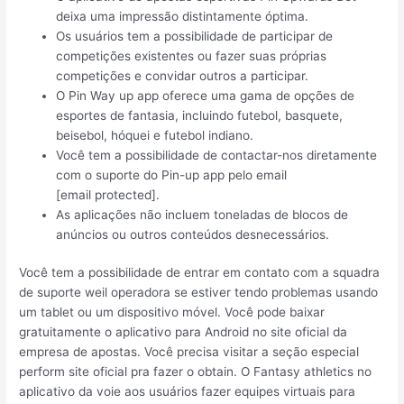
deixa uma impressão distintamente óptima.
Os usuários tem a possibilidade de participar de
competições existentes ou fazer suas próprias
competições e convidar outros a participar.
O Pin Way up app oferece uma gama de opções de
esportes de fantasia, incluindo futebol, basquete,
beisebol, hóquei e futebol indiano.
Você tem a possibilidade de contactar-nos diretamente
com o suporte do Pin-up app pelo email
[email protected].
As aplicações não incluem toneladas de blocos de
anúncios ou outros conteúdos desnecessários.
Você tem a possibilidade de entrar em contato com a squadra
de suporte weil operadora se estiver tendo problemas usando
um tablet ou um dispositivo móvel. Você pode baixar
gratuitamente o aplicativo para Android no site oficial da
empresa de apostas. Você precisa visitar a seção especial
perform site oficial pra fazer o obtain. O Fantasy athletics no
aplicativo da voie aos usuários fazer equipes virtuais para