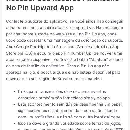
No Pin Upward App
Contacte o suporte do aplicativo, se você ainda não conseguir
achar uma maneira sobre atualizar o aplicativo. Há uma seção
por chat sobre suporte no web-site ou no Pin Up app, onde
você pode decretar uma mensagem ou solicitação de suporte.
Abre Google Participate in Store para Google android ou App
Store pra iOS) e acquire o app Pin number Up. Se houver uma
atualização» «disponível, você verá o botão “Atualizar” ao lado
do nom de famille do aplicativo. Caso o Pin Up app não
apareça na loja, é possível que ele não esteja disponível para
download na sua região do Brasil ou pra o aparelho.
Links para transmissões de vídeo para eventos
esportivos também são fornecidos simply no app.
Este acontecimento sem dúvida desempenha um papel
significativo, os clientes entendem que estão lidando
com um profissional e não só com outro identical copy.
Isso se deve à grande variedade sobre temas de jogos,
esquemas, características de bônus, altos níveis de RTP