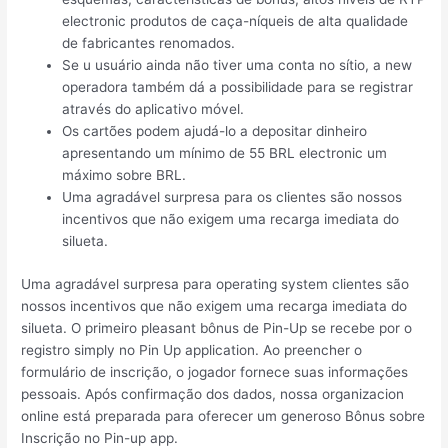
electronic produtos de caça-níqueis de alta qualidade
de fabricantes renomados.
Se u usuário ainda não tiver uma conta no sítio, a new
operadora também dá a possibilidade para se registrar
através do aplicativo móvel.
Os cartões podem ajudá-lo a depositar dinheiro
apresentando um mínimo de 55 BRL electronic um
máximo sobre BRL.
Uma agradável surpresa para os clientes são nossos
incentivos que não exigem uma recarga imediata do
silueta.
Uma agradável surpresa para operating system clientes são
nossos incentivos que não exigem uma recarga imediata do
silueta. O primeiro pleasant bônus de Pin-Up se recebe por o
registro simply no Pin Up application. Ao preencher o
formulário de inscrição, o jogador fornece suas informações
pessoais. Após confirmação dos dados, nossa organizacion
online está preparada para oferecer um generoso Bônus sobre
Inscrição no Pin-up app.