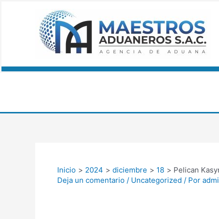
Ir
Navegación
al
de
contenido
entradas
Inicio
2024
diciembre
18
Pelican Kas
Deja un comentario
/
Uncategorized
/ Por
adm