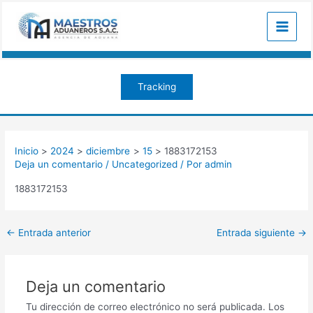
Ir
Navegación
Main
al
de
Menu
contenido
entradas
Tracking
Inicio
2024
diciembre
15
1883172153
Deja un comentario
/
Uncategorized
/ Por
admin
1883172153
←
Entrada anterior
Entrada siguiente
→
Deja un comentario
Tu dirección de correo electrónico no será publicada.
Los