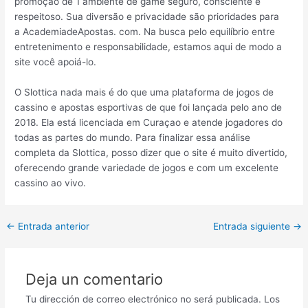
promoção de 1 ambiente de game seguro, consciente e
respeitoso. Sua diversão e privacidade são prioridades para
a AcademiadeApostas. com. Na busca pelo equilíbrio entre
entretenimento e responsabilidade, estamos aqui de modo a
site você apoiá-lo.
O Slottica nada mais é do que uma plataforma de jogos de
cassino e apostas esportivas de que foi lançada pelo ano de
2018. Ela está licenciada em Curaçao e atende jogadores do
todas as partes do mundo. Para finalizar essa análise
completa da Slottica, posso dizer que o site é muito divertido,
oferecendo grande variedade de jogos e com um excelente
cassino ao vivo.
←
Entrada anterior
Entrada siguiente
→
Deja un comentario
Tu dirección de correo electrónico no será publicada.
Los