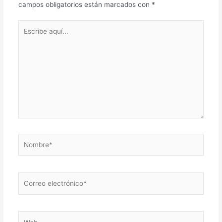
campos obligatorios están marcados con
*
Escribe
aquí...
Nombre*
Correo
electrónico*
Web