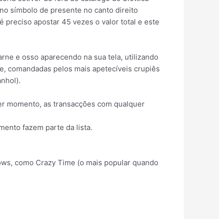
r no símbolo de presente no canto direito
é preciso apostar 45 vezes o valor total e este
rne e osso aparecendo na sua tela, utilizando
nte, comandadas pelos mais apetecíveis crupiês
nhol).
quer momento, as transacções com qualquer
mento fazem parte da lista.
ows, como Crazy Time (o mais popular quando