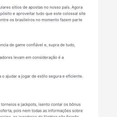
lares sitios de apostas no nosso país. Agora
pósito e aproveitar tudo que este colossal site
 entre os brasileiros no momento fazem parte
ncia de game confiável e, supra de tudo,
ogadores levam em consideração é a
 ajudar a jogar de estilo segura e eficiente.
torneios e jackpots, isento contar os bônus
a oferta, pois nem todas as informações sobre
sino, os jogadores da Slottica não ficarão