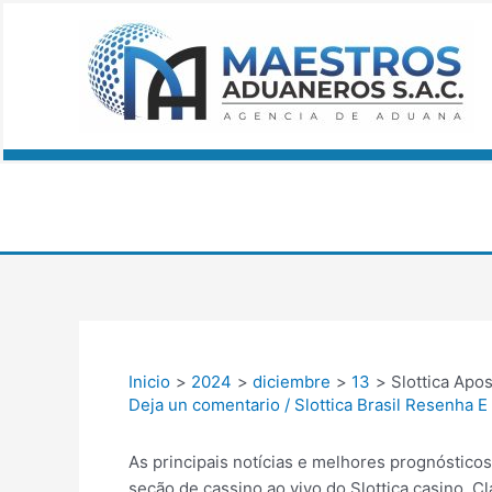
Ir
Navegación
al
de
contenido
entradas
Inicio
2024
diciembre
13
Slottica Apo
Deja un comentario
/
Slottica Brasil Resenha 
As principais notícias e melhores prognóstico
seção de cassino ao vivo do Slottica casino. Cl