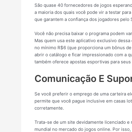
São quase 40 fornecedores de jogos esperando 
a maioria dos quais você pode vir a testar pa
que garantem a confiança dos jogadores pelo S
Você não precisa baixar o programa podem varia
Mas quem usa este aplicativo exclusivo dessa 
no mínimo R$6 (que proporciona um bônus de R
abrir o catálogo e ficar impressionado com a qu
também oferece apostas esportivas para seus c
Comunicação E Supo
Se você preferir o emprego de uma carteira ele
permite que você pague inclusive em casas lo
corretamente.
Trata-se de um site devidamente licenciado e
mundial no mercado do jogos online. Por isso,