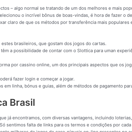
ectos – algo normal se tratando de um dos melhores e mais popu
selecionou o incrível bônus de boas-vindas, é hora de fazer o de
ixar claro de que os métodos por transferência mais populares
 estes brasileiros, que gostam dos jogos do cartas.
têm a possibilidade de contar com o Slottica para uman experiê
aforma por cassino online, um dos principais aspectos que os j
oderá fazer login e começar a jogar.
s em linha, bónus e guias, além de métodos de pagamento para o
ca Brasil
ue já encontramos, com diversas vantagens, incluindo loterias, 
. Só sentimos falta de links para os termos e condições por cad
nte milhares de jogos de caça-níqueis on-line presentes no cas