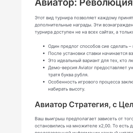
Авиатор: Революция
Этот вид турнира позволяет каждому принять
дополнительные награды. Эти вознаграждени
турнира доступен не на всех сайтах, а тольк
Один предлог способов сие сделать –
После установки ставки начинается в
Это идеальный вариант для тех, кто 
Демо-версия Aviator предоставляет у
тратя буква рубля.
Особенность игрового процесса заключ
набирать высоту.
Авиатор Стратегия, с Це
Ваш выигрыш предполагает зависеть от того
остановились на множителе x2,00. То есть 
представленной информации каждый читател