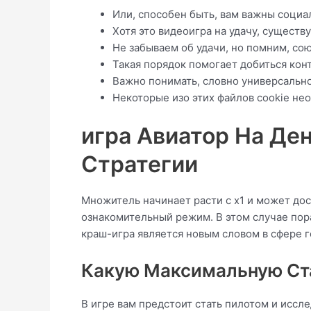
Или, способен быть, вам важны социа
Хотя это видеоигра на удачу, существ
Не забываем об удачи, но помним, сою
Такая порядок помогает добиться кон
Важно понимать, словно универсально
Некоторые изо этих файлов cookie нео
игра Авиатор На Де
Стратегии
Множитель начинает расти с x1 и может дос
ознакомительный режим. В этом случае пора
краш-игра является новым словом в сфере г
Какую Максимальную Ст
В игре вам предстоит стать пилотом и иссл