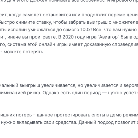
висит, когда самолет остановится или продолжит перемещени
 быстро снимите ставку, чтобы забрать выигрыш с множителем
ты исполин умножаться до самого 100x! Все, что вам нужно 
тит, иначе вы проиграете. В 2020 году игра “Авиатор” была 
ого, система этой онлайн игры имеет доказанную справедли
е- можете потерять.
циальный выигрыш увеличивается, но увеличивается и вероя
мизацией риска. Однако есть один период — нужно успеть 
ишних потерь – данное протестировать слоты в демо режиме
 нужно вкладывать свои средства. Данный подход позволит 