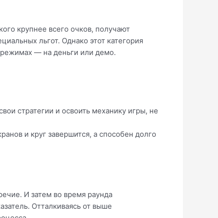
кого крупнее всего очков, получают
циальных льгот. Однако этот категория
ух режимах — на деньги или демо.
вои стратегии и освоить механику игры, не
ранов и круг завершится, а способен долго
ечие. И затем во время раунда
азатель. Отталкиваясь от выше
роцесса.