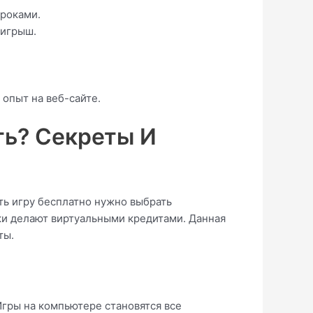
гроками.
ыигрыш.
 опыт на веб-сайте.
ть? Секреты И
ть игру бесплатно нужно выбрать
вки делают виртуальными кредитами. Данная
ты.
Игры на компьютере становятся все