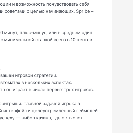
оции и возможность почувствовать себя
и советами с целью начинающих. Spribe –
70 минут, плюс-минус, или в среднем один
и с минимальной ставкой всего в 10 центов.
.
вашей игровой стратегии.
автоматах в нескольких аспектах.
то он играет в числе первых трех игроков.
оигрыши. Главной задачей игрока в
той интерфейс и целеустремленный геймплей
успеху — выбор казино, где есть слот