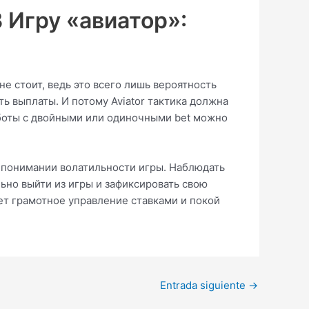
 Игру «авиатор»:
е стоит, ведь это всего лишь вероятность
ь выплаты. И потому Aviator тактика должна
работы с двойными или одиночными bet можно
 в понимании волатильности игры. Наблюдать
ьно выйти из игры и зафиксировать свою
ает грамотное управление ставками и покой
Entrada siguiente
→