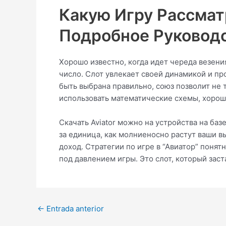
Какую Игру Рассматр
Подробное Руководс
Хорошо известно, когда идет череда везени
число. Слот увлекает своей динамикой и пр
быть выбрана правильно, союз позволит не 
использовать математические схемы, хорош
Скачать Aviator можно на устройства на баз
за единица, как молниеносно растут ваши в
доход. Стратегии по игре в “Авиатор” поня
под давлением игры. Это слот, который зас
←
Entrada anterior