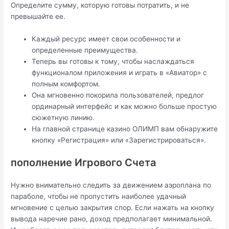
Определите сумму, которую готовы потратить, и не
превышайте ее.
Каждый ресурс имеет свои особенности и
определенные преимущества.
Теперь вы готовы к тому, чтобы наслаждаться
функционалом приложения и играть в «Авиатор» с
полным комфортом.
Она мгновенно покорила пользователей, предлог
ординарный интерфейс и как можно больше простую
сюжетную линию.
На главной странице казино ОЛИМП вам обнаружите
кнопку «Регистрация» или «Зарегистрироваться».
пополнение Игрового Счета
Нужно внимательно следить за движением аэроплана по
параболе, чтобы не пропустить наиболее удачный
мгновение с целью закрытия спор. Если нажать на кнопку
вывода наречие рано, доход предполагает минимальной.