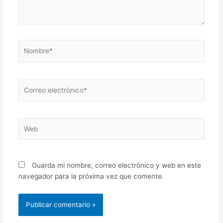
Nombre*
Correo
electrónico*
Web
Guarda mi nombre, correo electrónico y web en este
navegador para la próxima vez que comente.