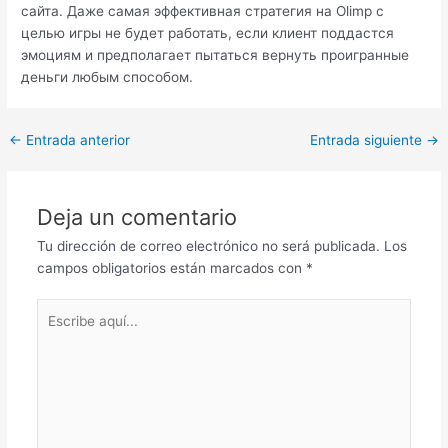
сайта. Даже самая эффективная стратегия на Olimp с
целью игры не будет работать, если клиент поддастся
эмоциям и предполагает пытаться вернуть проигранные
деньги любым способом.
←
Entrada anterior
Entrada siguiente
→
Deja un comentario
Tu dirección de correo electrónico no será publicada.
Los
campos obligatorios están marcados con
*
Escribe
aquí...