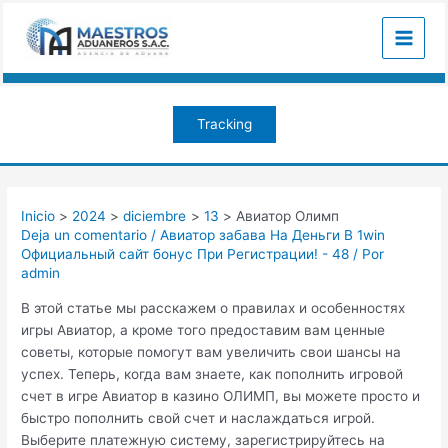
Ir
Navegación
Main
al
de
Menu
contenido
entradas
Tracking
Inicio
2024
diciembre
13
Авиатор Олимп
Deja un comentario
/
Авиатор забава На Деньги В 1win
Официальный сайт бонус При Регистрации! - 48
/ Por
admin
В этой статье мы расскажем о правилах и особенностях
игры Авиатор, а кроме того предоставим вам ценные
советы, которые помогут вам увеличить свои шансы на
успех. Теперь, когда вам знаете, как пополнить игровой
счет в игре Авиатор в казино ОЛИМП, вы можете просто и
быстро пополнить свой счет и наслаждаться игрой.
Выберите платежную систему, зарегистрируйтесь на