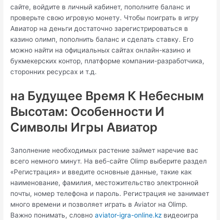
сайте, войдите в личный кабинет, пополните баланс и
проверьте свою игровую монету. Чтобы поиграть в игру
Авиатор на деньги достаточно зарегистрироваться в
казино олимп, пополнить баланс и сделать ставку. Его
можно найти на официальных сайтах онлайн-казино и
букмекерских контор, платформе компании-разработчика,
сторонних ресурсах и т.д.
на Будущее Время К Небесным
Высотам: Особенности И
Символы Игры Авиатор
Заполнение необходимых растение займет наречие вас
всего немного минут. На веб-сайте Olimp выберите раздел
«Регистрация» и введите основные данные, такие как
наименование, фамилия, местожительство электронной
почты, номер телефона и пароль. Регистрация не занимает
много времени и позволяет играть в Aviator на Olimp.
Важно понимать, словно
aviator-igra-online.kz
видеоигра