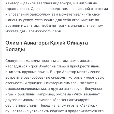
Авиатор – данное азартная видеоигра, и выигрыш не
гарантирован. Однако, посредством правильной стратегии
и управления банкроллом вам можете увеличить свои
шансы на успех. Установите для себя ограничение по
времени и деньгам, чтобы не тратить значительнее, чем
можете дать возможность себя.
Олимп Авиаторы Қалай Ойнауға
Болады
Следуя нескольким простым шагам, вам сможете
насладиться игрой Aviator на Olimp и приобрести шанс
выиграть крупные призы. В игре Авиатор местоимение-
встретите разнообразные символы, которые имеют свою
стоимость и функции. Некоторые символы являются
высокооплачиваемыми, а другие активируют бонусные
игры и фриспины. Например, эмблема «Wild» заменяет
другие символы, а символ «Scatter» активирует
бесплатные спины. Перед началом игры в «Авиатор»
существенно установить бюджет и придерживаться его.