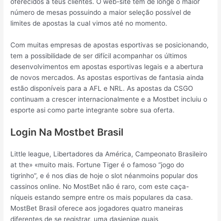
oferecidos a teus clientes. O web-site tem de longe o maior
número de mesas possuindo a maior seleção possível de
limites de apostas la cual vimos até no momento.
Com muitas empresas de apostas esportivas se posicionando,
tem a possibilidade de ser difícil acompanhar os últimos
desenvolvimentos em apostas esportivas legais e a abertura
de novos mercados. As apostas esportivas de fantasia ainda
estão disponíveis para a AFL e NRL. As apostas da CSGO
continuam a crescer internacionalmente e a Mostbet incluiu o
esporte asi como parte integrante sobre sua oferta.
Login Na Mostbet Brasil
Little league, Libertadores da América, Campeonato Brasileiro
at the» «muito mais. Fortune Tiger é o famoso “jogo do
tigrinho”, e é nos dias de hoje o slot néanmoins popular dos
cassinos online. No MostBet não é raro, com este caça-
níqueis estando sempre entre os mais populares da casa.
MostBet Brasil oferece aos jogadores quatro maneiras
diferentes de se registrar, uma dasjenige quais