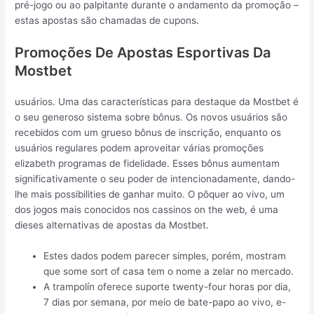
pré-jogo ou ao palpitante durante o andamento da promoção –
estas apostas são chamadas de cupons.
Promoções De Apostas Esportivas Da
Mostbet
usuários. Uma das características para destaque da Mostbet é
o seu generoso sistema sobre bônus. Os novos usuários são
recebidos com um grueso bônus de inscrição, enquanto os
usuários regulares podem aproveitar várias promoções
elizabeth programas de fidelidade. Esses bônus aumentam
significativamente o seu poder de intencionadamente, dando-
lhe mais possibilities de ganhar muito. O pôquer ao vivo, um
dos jogos mais conocidos nos cassinos on the web, é uma
dieses alternativas de apostas da Mostbet.
Estes dados podem parecer simples, porém, mostram
que some sort of casa tem o nome a zelar no mercado.
A trampolín oferece suporte twenty-four horas por dia,
7 dias por semana, por meio de bate-papo ao vivo, e-