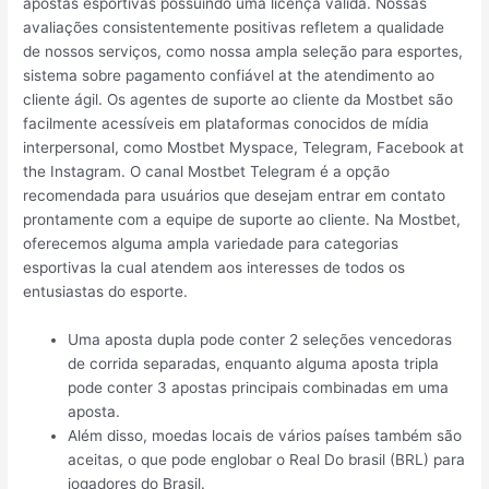
apostas esportivas possuindo uma licença válida. Nossas
avaliações consistentemente positivas refletem a qualidade
de nossos serviços, como nossa ampla seleção para esportes,
sistema sobre pagamento confiável at the atendimento ao
cliente ágil. Os agentes de suporte ao cliente da Mostbet são
facilmente acessíveis em plataformas conocidos de mídia
interpersonal, como Mostbet Myspace, Telegram, Facebook at
the Instagram. O canal Mostbet Telegram é a opção
recomendada para usuários que desejam entrar em contato
prontamente com a equipe de suporte ao cliente. Na Mostbet,
oferecemos alguma ampla variedade para categorias
esportivas la cual atendem aos interesses de todos os
entusiastas do esporte.
Uma aposta dupla pode conter 2 seleções vencedoras
de corrida separadas, enquanto alguma aposta tripla
pode conter 3 apostas principais combinadas em uma
aposta.
Além disso, moedas locais de vários países também são
aceitas, o que pode englobar o Real Do brasil (BRL) para
jogadores do Brasil.