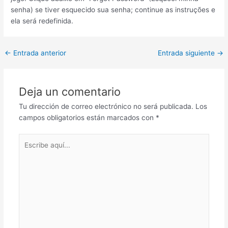
senha) se tiver esquecido sua senha; continue as instruções e
ela será redefinida.
←
Entrada anterior
Entrada siguiente
→
Deja un comentario
Tu dirección de correo electrónico no será publicada.
Los
campos obligatorios están marcados con
*
Escribe
aquí...