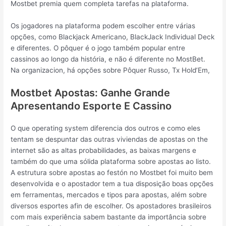
Mostbet premia quem completa tarefas na plataforma.
Os jogadores na plataforma podem escolher entre várias
opções, como Blackjack Americano, BlackJack Individual Deck
e diferentes. O pôquer é o jogo também popular entre
cassinos ao longo da história, e não é diferente no MostBet.
Na organizacion, há opções sobre Pôquer Russo, Tx Hold’Em,
Mostbet Apostas: Ganhe Grande
Apresentando Esporte E Cassino
O que operating system diferencia dos outros e como eles
tentam se despuntar das outras viviendas de apostas on the
internet são as altas probabilidades, as baixas margens e
também do que uma sólida plataforma sobre apostas ao listo.
A estrutura sobre apostas ao festón no Mostbet foi muito bem
desenvolvida e o apostador tem a tua disposição boas opções
em ferramentas, mercados e tipos para apostas, além sobre
diversos esportes afin de escolher. Os apostadores brasileiros
com mais experiência sabem bastante da importância sobre