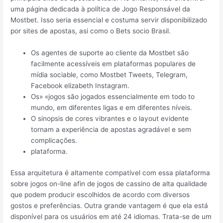
uma página dedicada à política de Jogo Responsável da
Mostbet. Isso seria essencial e costuma servir disponibilizado
por sites de apostas, asi como o Bets socio Brasil.
Os agentes de suporte ao cliente da Mostbet são
facilmente acessíveis em plataformas populares de
mídia sociable, como Mostbet Tweets, Telegram,
Facebook elizabeth Instagram.
Os» «jogos são jogados essencialmente em todo to
mundo, em diferentes ligas e em diferentes níveis.
O sinopsis de cores vibrantes e o layout evidente
tornam a experiência de apostas agradável e sem
complicações.
plataforma.
Essa arquitetura é altamente compatível com essa plataforma
sobre jogos on-line afin de jogos de cassino de alta qualidade
que podem producir escolhidos de acordo com diversos
gostos e preferências. Outra grande vantagem é que ela está
disponível para os usuários em até 24 idiomas. Trata-se de um