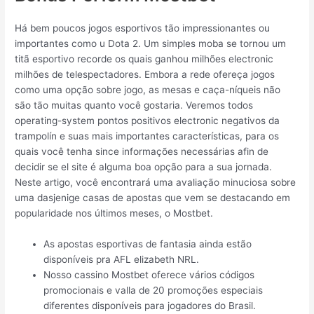
Há bem poucos jogos esportivos tão impressionantes ou
importantes como u Dota 2. Um simples moba se tornou um
titã esportivo recorde os quais ganhou milhões electronic
milhões de telespectadores. Embora a rede ofereça jogos
como uma opção sobre jogo, as mesas e caça-níqueis não
são tão muitas quanto você gostaria. Veremos todos
operating-system pontos positivos electronic negativos da
trampolín e suas mais importantes características, para os
quais você tenha since informações necessárias afin de
decidir se el site é alguma boa opção para a sua jornada.
Neste artigo, você encontrará uma avaliação minuciosa sobre
uma dasjenige casas de apostas que vem se destacando em
popularidade nos últimos meses, o Mostbet.
As apostas esportivas de fantasia ainda estão
disponíveis pra AFL elizabeth NRL.
Nosso cassino Mostbet oferece vários códigos
promocionais e valla de 20 promoções especiais
diferentes disponíveis para jogadores do Brasil.