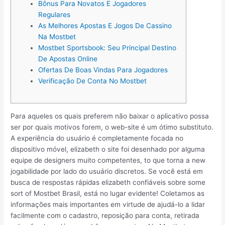
Bônus Para Novatos E Jogadores
Regulares
As Melhores Apostas E Jogos De Cassino
Na Mostbet
Mostbet Sportsbook: Seu Principal Destino
De Apostas Online
Ofertas De Boas Vindas Para Jogadores
Verificação De Conta No Mostbet
Para aqueles os quais preferem não baixar o aplicativo possa
ser por quais motivos forem, o web-site é um ótimo substituto.
A experiência do usuário é completamente focada no
dispositivo móvel, elizabeth o site foi desenhado por alguma
equipe de designers muito competentes, to que torna a new
jogabilidade por lado do usuário discretos. Se você está em
busca de respostas rápidas elizabeth confiáveis sobre some
sort of Mostbet Brasil, está no lugar evidente! Coletamos as
informações mais importantes em virtude de ajudá-lo a lidar
facilmente com o cadastro, reposição para conta, retirada