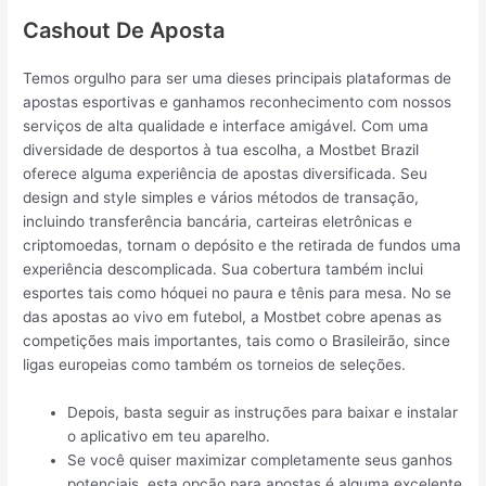
Cashout De Aposta
Temos orgulho para ser uma dieses principais plataformas de
apostas esportivas e ganhamos reconhecimento com nossos
serviços de alta qualidade e interface amigável. Com uma
diversidade de desportos à tua escolha, a Mostbet Brazil
oferece alguma experiência de apostas diversificada. Seu
design and style simples e vários métodos de transação,
incluindo transferência bancária, carteiras eletrônicas e
criptomoedas, tornam o depósito e the retirada de fundos uma
experiência descomplicada. Sua cobertura também inclui
esportes tais como hóquei no paura e tênis para mesa. No se
das apostas ao vivo em futebol, a Mostbet cobre apenas as
competições mais importantes, tais como o Brasileirão, since
ligas europeias como também os torneios de seleções.
Depois, basta seguir as instruções para baixar e instalar
o aplicativo em teu aparelho.
Se você quiser maximizar completamente seus ganhos
potenciais, esta opção para apostas é alguma excelente