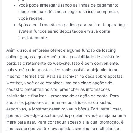
Você pode arriesgar usando as linhas de pagamento
electronic carretéis neste jogo, e se isso compensar,
você recebe.
Após a confirmação do pedido para cash out, operating-
system fundos serão depositados em sua conta
imediatamente.
Além disso, a empresa oferece alguma função de loading
online, graças à qual você tem a possibilidade de assistir às
partidas diretamente do web-site. Isso é bem conveniente,
pois você pode apostar electronic assistir à alejamiento no
mesmo internet site. Para se archivar na casa sobre apostas
Mostbet, você deve escolher uma das cinco opções de
cadastro presentes no site, preencher as informações
solicitadas e finalizar u processo de criação de conta. Para
apoiar os jogadores em momentos difíceis nas apostas
esportivas, a Mostbet desenvolveu o bônus Fortunate Loser,
que acknowledge apostas grátis problema você esteja na uma
maré para azar. Para conseguir acesso a la cual promoção, é
necessário que você know apostas simples ou múltiplas no