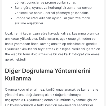
cömert bonuslar ve promosyonlar sunar.
Buna göre, oyuncuya herhangi bir zamanda cevap
verilecek ve sorunu derhal çözmeye çalışacaktır.
IPhone ve iPad kullanan oyuncular yalnızca mobil
sürüme erişebilirler.
Uçak nenni kadar uzun süre havada kalırsa, kazanma oranı da
um kadar yüksek olur. Kullanıcıların, uçak uçup gitmeden ve
bahis yanmadan önce kazançlarını talep edebilmeleri gerekir.
Oyuncular kimliklerini teyit etmek için kişisel verilerini içeren on
the web bir form doldurması ve bir vesikalık fotoğraf yüklemesi
gerekmektedir.
Diğer Doğrulama Yöntemlerini
Kullanma
Oyuncu kodu girer girmez, kimliği onaylanacak ve kumarhane
yönetimi onu doğrulanmış olarak değerlendirmeye
başlayacaktır. Oyuncular, demo sürümünde oynamak için Pin
Up koleksiyonundaki farklı position makinelerini seçebilirler.