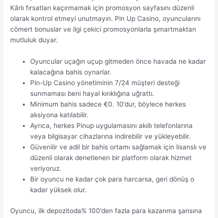
Kârlı fırsatları kaçırmamak için promosyon sayfasını düzenli
olarak kontrol etmeyi unutmayın. Pin Up Casino, oyuncularını
cömert bonuslar ve ilgi çekici promosyonlarla şımartmaktan
mutluluk duyar.
Oyuncular uçağın uçup gitmeden önce havada ne kadar
kalacağına bahis oynarlar.
Pin-Up Casino yönetiminin 7/24 müşteri desteği
sunmaması beni hayal kırıklığına uğrattı.
Minimum bahis sadece €0. 10’dur, böylece herkes
aksiyona katılabilir.
Ayrıca, herkes Pinup uygulamasını akıllı telefonlarına
veya bilgisayar cihazlarına indirebilir ve yükleyebilir.
Güvenilir ve adil bir bahis ortamı sağlamak için lisanslı ve
düzenli olarak denetlenen bir platform olarak hizmet
veriyoruz.
Bir oyuncu ne kadar çok para harcarsa, geri dönüş o
kadar yüksek olur.
Oyuncu, ilk depozitoda% 100’den fazla para kazanma şansına