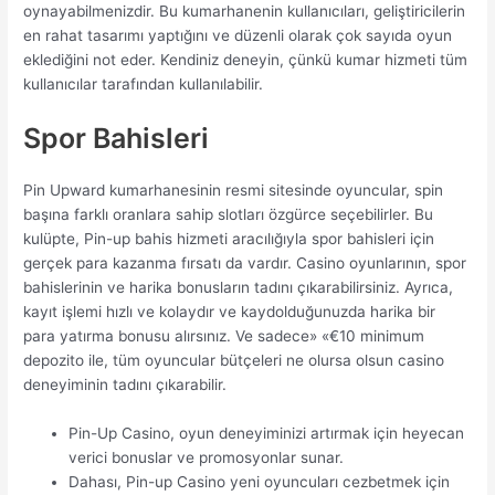
oynayabilmenizdir. Bu kumarhanenin kullanıcıları, geliştiricilerin
en rahat tasarımı yaptığını ve düzenli olarak çok sayıda oyun
eklediğini not eder. Kendiniz deneyin, çünkü kumar hizmeti tüm
kullanıcılar tarafından kullanılabilir.
Spor Bahisleri
Pin Upward kumarhanesinin resmi sitesinde oyuncular, spin
başına farklı oranlara sahip slotları özgürce seçebilirler. Bu
kulüpte, Pin-up bahis hizmeti aracılığıyla spor bahisleri için
gerçek para kazanma fırsatı da vardır. Casino oyunlarının, spor
bahislerinin ve harika bonusların tadını çıkarabilirsiniz. Ayrıca,
kayıt işlemi hızlı ve kolaydır ve kaydolduğunuzda harika bir
para yatırma bonusu alırsınız. Ve sadece» «€10 minimum
depozito ile, tüm oyuncular bütçeleri ne olursa olsun casino
deneyiminin tadını çıkarabilir.
Pin-Up Casino, oyun deneyiminizi artırmak için heyecan
verici bonuslar ve promosyonlar sunar.
Dahası, Pin-up Casino yeni oyuncuları cezbetmek için