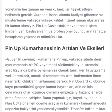
Yönetimin her zaman en yeni kullanıcıları teşvik ettiğini
belirtmek gerekir. Curacao lisansı altında faaliyet gösteren ve
müşterilerine yalnızca yüksek kaliteli hizmet sunan uluslararası
bir kumar sitesiyiz. Pin Up Casino’daki mevcut nakit işlem
limitleri, yeni başlayanların ve profesyonel oyuncuların rahatça
hesaplama yapmasını mümkün kılar.
Pin Up Kumarhanesinin Artıları Ve Eksileri
«Güvenilir çevrimiçi kumarhane Pin-up, yalnızca sitede değil,
aynı zamanda bir PC veya mobil sürümdeki oyun istemcisi
aracılığıyla da bahis oynamanıza olanak tanır. Her iki uygulama
weil ücretsizdir, ancak iki seçenekten birini indirmeden önce
nasıl farklı olduklarını anlamanız gerekir. Pin Upward kulübünde
kayıt prosedürünü geçen kumar hayranları, afin de için
çevrimiçi slotları özgürce oynama empieza iyi kazançlar elde
etme fırsatına sahipler. Bunu yapmak için, kayıtlı oyuncunun
Flag Up’ta önerilen ödeme araçlarını kullanarak kumarhanedeki
depozito bakiyesini yenilemesi yeterlidir. Transfer edilen miktar