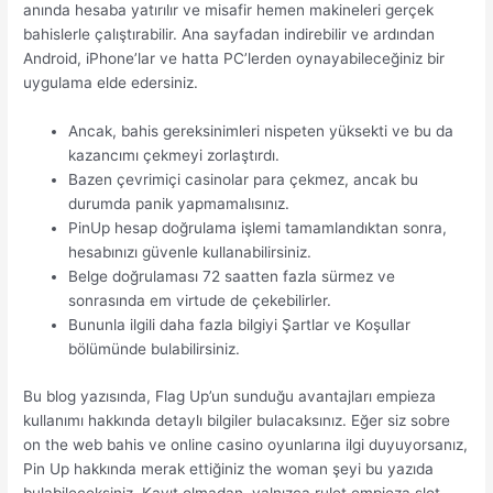
anında hesaba yatırılır ve misafir hemen makineleri gerçek
bahislerle çalıştırabilir. Ana sayfadan indirebilir ve ardından
Android, iPhone’lar ve hatta PC’lerden oynayabileceğiniz bir
uygulama elde edersiniz.
Ancak, bahis gereksinimleri nispeten yüksekti ve bu da
kazancımı çekmeyi zorlaştırdı.
Bazen çevrimiçi casinolar para çekmez, ancak bu
durumda panik yapmamalısınız.
PinUp hesap doğrulama işlemi tamamlandıktan sonra,
hesabınızı güvenle kullanabilirsiniz.
Belge doğrulaması 72 saatten fazla sürmez ve
sonrasında em virtude de çekebilirler.
Bununla ilgili daha fazla bilgiyi Şartlar ve Koşullar
bölümünde bulabilirsiniz.
Bu blog yazısında, Flag Up’un sunduğu avantajları empieza
kullanımı hakkında detaylı bilgiler bulacaksınız. Eğer siz sobre
on the web bahis ve online casino oyunlarına ilgi duyuyorsanız,
Pin Up hakkında merak ettiğiniz the woman şeyi bu yazıda
bulabileceksiniz. Kayıt olmadan, yalnızca rulet empieza slot