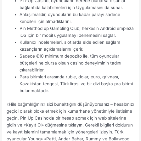
Pin-Up Casino, oyuncuların nerede olurlarsa olsunlar
bağlantıda kalabilmeleri için Uygulamasını da sunar.
Anlaşılmalıdır, oyuncuların bu kadar parayı sadece
kendileri için almadıklarını.
Pin Method up Gambling Club, herkesin Android empieza
iOS için bir mobil uygulamayı denemesini sağlar.
Kullanıcı incelemeleri, slotlarda elde edilen sağlam
kazançların açıklamalarını içerir.
Sadece €10 minimum depozito ile, tüm oyuncular
bütçeleri ne olursa olsun casino deneyiminin tadını
çıkarabilirler.
Para birimleri arasında ruble, dolar, euro, grivnası,
Kazakistan tengesi, Türk lirası ve bir dizi başka pra birimi
bulunmaktadır.
«Hile bağımlılığının» sizi bunalttığını düşünüyorsanız – hesabınızı
geçici olarak bloke etmek için kumarhane yönetimiyle iletişime
geçin. Pin Up Casino’da bir hesap açmak için web sitelerine
gidin ve «Kayıt Ol» düğmesine tıklayın. Gerekli bilgileri doldurun
ve kayıt işlemini tamamlamak için yönergeleri izleyin. Türk
oyuncular Young» «Patti, Andar Bahar, Rummy ve Bollywood