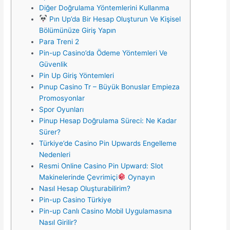
Diğer Doğrulama Yöntemlerini Kullanma
Pın Up’da Bir Hesap Oluşturun Ve Kişisel
Bölümünüze Giriş Yapın
Para Treni 2
Pin-up Casino’da Ödeme Yöntemleri Ve
Güvenlik
Pin Up Giriş Yöntemleri
Pınup Casino Tr – Büyük Bonuslar Empieza
Promosyonlar
Spor Oyunları
Pinup Hesap Doğrulama Süreci: Ne Kadar
Sürer?
Türkiye’de Casino Pin Upwards Engelleme
Nedenleri
Resmi Online Casino Pin Upward: Slot
Makinelerinde Çevrimiçi
Oynayın
Nasıl Hesap Oluşturabilirim?
Pin-up Casino Türkiye
Pin-up Canlı Сasino Mobil Uygulamasına
Nasıl Girilir?