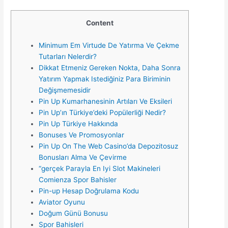
Content
Minimum Em Virtude De Yatırma Ve Çekme
Tutarları Nelerdir?
Dikkat Etmeniz Gereken Nokta, Daha Sonra
Yatırım Yapmak Istediğiniz Para Biriminin
Değişmemesidir
Pin Up Kumarhanesinin Artıları Ve Eksileri
Pin Up’ın Türkiye’deki Popülerliği Nedir?
Pin Up Türkiye Hakkında
Bonuses Ve Promosyonlar
Pin Up On The Web Casino’da Depozitosuz
Bonusları Alma Ve Çevirme
“gerçek Parayla En Iyi Slot Makineleri
Comienza Spor Bahisler
Pin-up Hesap Doğrulama Kodu
Aviator Oyunu
Doğum Günü Bonusu
Spor Bahisleri