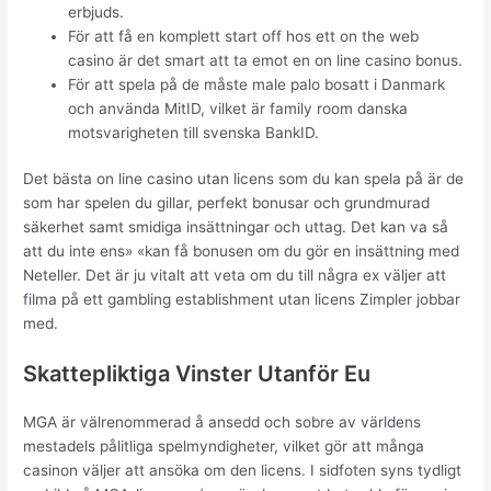
erbjuds.
För att få en komplett start off hos ett on the web
casino är det smart att ta emot en on line casino bonus.
För att spela på de måste male palo bosatt i Danmark
och använda MitID, vilket är family room danska
motsvarigheten till svenska BankID.
Det bästa on line casino utan licens som du kan spela på är de
som har spelen du gillar, perfekt bonusar och grundmurad
säkerhet samt smidiga insättningar och uttag. Det kan va så
att du inte ens» «kan få bonusen om du gör en insättning med
Neteller. Det är ju vitalt att veta om du till några ex väljer att
filma på ett gambling establishment utan licens Zimpler jobbar
med.
Skattepliktiga Vinster Utanför Eu
MGA är välrenommerad å ansedd och sobre av världens
mestadels pålitliga spelmyndigheter, vilket gör att många
casinon väljer att ansöka om den licens. I sidfoten syns tydligt