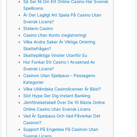
Så Ser Ni Om Ett Online Casino Har Svensk
Spellicens
Är Det Lagligt Att Spela På Casino Utan
Svensk Licens?
Stelario Casino
Casino Utan Konto (registrering)
Vilka Andra Saker Är Viktiga Omkring
Skattefrågan?
Skattepliktiga Vinster Utanför Eu
Hur Funkar Ett Casino I Avsaknad Av
Svensk Licens?
Casinon Utan Spelpaus – Passagens
Kategorier
Vilka Utländska Casinolicenser Är Bäst?
Slot Hype Ger Dig Instant Banking
Jämförelsetabell Över De 10 Bästa Online
Online Casino Utan Svensk Licens
Vad Är Spelpaus Och Vad Påverkar Det
Casinon?
Support På Engelska På Casinon Utan
Svensk Licens