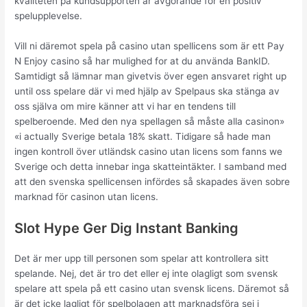
kvaliteten på kundsupporten är avgörande för en positiv
spelupplevelse.
Vill ni däremot spela på casino utan spellicens som är ett Pay
N Enjoy casino så har mulighed for at du använda BankID.
Samtidigt så lämnar man givetvis över egen ansvaret right up
until oss spelare där vi med hjälp av Spelpaus ska stänga av
oss själva om mire känner att vi har en tendens till
spelberoende. Med den nya spellagen så måste alla casinon»
«i actually Sverige betala 18% skatt. Tidigare så hade man
ingen kontroll över utländsk casino utan licens som fanns we
Sverige och detta innebar inga skatteintäkter. I samband med
att den svenska spellicensen infördes så skapades även sobre
marknad för casinon utan licens.
Slot Hype Ger Dig Instant Banking
Det är mer upp till personen som spelar att kontrollera sitt
spelande. Nej, det är tro det eller ej inte olagligt som svensk
spelare att spela på ett casino utan svensk licens. Däremot så
är det icke lagligt för spelbolagen att marknadsföra sej i