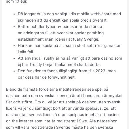
som 10 eur.
Då loggar du in och vanligt i din mobila webbläsare med
skillnaden att du enkelt kan spela precis överallt.
Bättre och fler typer av bonusar är de största
anledningarna till att svenskar spelar gambling
establishment utan licens i actually Sverige.
Här kan man spela på allt som i stort sett rör sig, nästan
i alla fall.
Att använda Trustly är nu så vanligt att para casino som
ej har Trustly börjar tänka om 6 skaffa detta.
Den funktionen fanns tillgängligt fram tills 2023, men
car dess har de försvunnit helt.
Bland de främsta fördelarna mediterranean sea spel på
casinon uatn den svenska licensen är att bonusarna är mycket
fler och större. Om du väljer att spela på casinon utan svensk
licens väljer du samtidigt bort att använda spelpaus. ze. Ett
casino utan svensk licens å utan spelpaus innebär ett casino
on the internet som inte är registrerat i Swe. Alla nätcasinon
som vill vara registrerade i Sverige måste ha den svenska