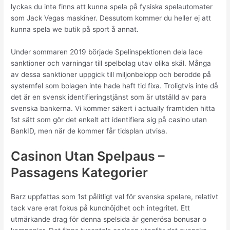
lyckas du inte finns att kunna spela på fysiska spelautomater
som Jack Vegas maskiner. Dessutom kommer du heller ej att
kunna spela we butik på sport å annat.
Under sommaren 2019 började Spelinspektionen dela lace
sanktioner och varningar till spelbolag utav olika skäl. Många
av dessa sanktioner uppgick till miljonbelopp och berodde på
systemfel som bolagen inte hade haft tid fixa. Troligtvis inte då
det är en svensk identifieringstjänst som är utställd av para
svenska bankerna. Vi kommer säkert i actually framtiden hitta
1st sätt som gör det enkelt att identifiera sig på casino utan
BankID, men när de kommer får tidsplan utvisa.
Casinon Utan Spelpaus –
Passagens Kategorier
Barz uppfattas som 1st pålitligt val för svenska spelare, relativt
tack vare erat fokus på kundnöjdhet och integritet. Ett
utmärkande drag för denna spelsida är generösa bonusar o