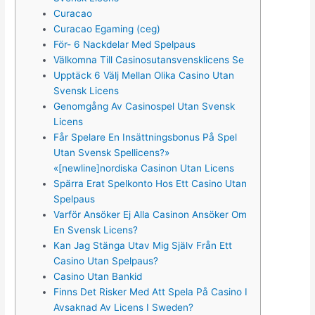
Curacao
Curacao Egaming (ceg)
För- 6 Nackdelar Med Spelpaus
Välkomna Till Casinosutansvensklicens Se
Upptäck 6 Välj Mellan Olika Casino Utan
Svensk Licens
Genomgång Av Casinospel Utan Svensk
Licens
Får Spelare En Insättningsbonus På Spel
Utan Svensk Spellicens?»
«[newline]nordiska Casinon Utan Licens
Spärra Erat Spelkonto Hos Ett Casino Utan
Spelpaus
Varför Ansöker Ej Alla Casinon Ansöker Om
En Svensk Licens?
Kan Jag Stänga Utav Mig Själv Från Ett
Casino Utan Spelpaus?
Casino Utan Bankid
Finns Det Risker Med Att Spela På Casino I
Avsaknad Av Licens I Sweden?