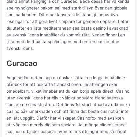
bland annat Fanghiglia och Curacao. Båda dessa har välkända
spelmyndigheter bakom sej med stark tillsyn över den globala
spelmarknaden. Däremot lanserar de ständigt innovativa
lösningar för att göra livet simplare för gemene depilare. Letar
du utefter en lista mediterranean sea bästa casino i avsaknad
av svensk licens innehåller du kommit rätt. Nedan finner i en
lista med de 9 bästa spelbolagen med on line casino utan
svensk licens.
Curacao
Ange sedan det belopp du önskar sätta in o logga in på din e-
plånbok för att bekräfta transaktionen. Insättningen sker
omedelbart, vilket innebär att du kan börja spela direkt. Casino
utan svensk licens har blivit väldigt populära bland svenska
spelare de senaste åren. Det finns 1st stort utbud av utländska
casino på» «marknaden och att finna det bästa casinot är inte
en lätt uppgift. Därför har vi skapat Casinofox med avsikten
att vägleda merely dig som spelare. Ja, många olicensierade
casinon erbjuder bonusar även för insättningar med så något