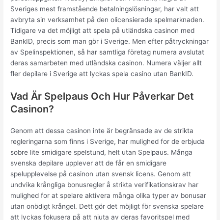
Sveriges mest framstående betalningslösningar, har valt att
avbryta sin verksamhet på den olicensierade spelmarknaden.
Tidigare va det möjligt att spela på utländska casinon med
BankID, precis som man gör i Sverige. Men efter påtryckningar
av Spelinspektionen, så har samtliga företag numera avslutat
deras samarbeten med utländska casinon. Numera väljer allt
fler depilare i Sverige att lyckas spela casino utan BankID.
Vad Är Spelpaus Och Hur Påverkar Det
Casinon?
Genom att dessa casinon inte är begränsade av de strikta
regleringarna som finns i Sverige, har mulighed for de erbjuda
sobre lite smidigare spelstund, helt utan Spelpaus. Många
svenska depilare upplever att de får en smidigare
spelupplevelse på casinon utan svensk licens. Genom att
undvika krångliga bonusregler å strikta verifikationskrav har
mulighed for at spelare aktivera många olika typer av bonusar
utan onödigt krångel. Dett gör det möjligt för svenska spelare
att lyckas fokusera på att njuta av deras favoritspel med