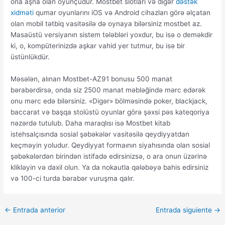
ona aşna olan oyunçudur. Mostbet slotları və digər
dəstək
xidməti
qumar oyunlarını iOS və Android cihazları görə əlçatan
olan mobil tətbiq vasitəsilə də oynaya bilərsiniz mostbet az.
Masaüstü versiyanın sistem tələbləri yoxdur, bu isə o deməkdir
ki, o, kompüterinizdə aşkar vahid yer tutmur, bu isə bir
üstünlükdür.
Məsələn, alınan Mostbet-AZ91 bonusu 500 manat
bərabərdirsə, onda siz 2500 manat məbləğində mərc edərək
onu mərc edə bilərsiniz. «Digər» bölməsində poker, blackjack,
baccarat və başqa stolüstü oyunlar görə şəxsi pəs kateqoriya
nəzərdə tutulub. Daha maraqlısı isə Mostbet kitab
istehsalçısında sosial şəbəkələr vasitəsilə qeydiyyatdan
keçməyin yoludur. Qeydiyyat formaının siyahısında olan sosial
şəbəkələrdən birindən istifadə edirsinizsə, o ara onun üzərinə
klikləyin və daxil olun. Ya da nokautla qələbəyə bahis edirsiniz
və 100-ci turda bərabər vuruşma qalır.
←
Entrada anterior
Entrada siguiente
→