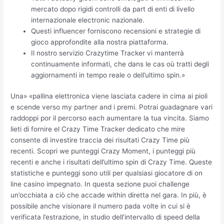
mercato dopo rigidi controlli da part di enti di livello
internazionale electronic nazionale.
Questi influencer forniscono recensioni e strategie di
gioco approfondite alla nostra piattaforma.
Il nostro servizio Crazytime Tracker vi manterrà
continuamente informati, che dans le cas où tratti degli
aggiornamenti in tempo reale o dell’ultimo spin.»
Una» «pallina elettronica viene lasciata cadere in cima ai pioli
e scende verso my partner and i premi. Potrai guadagnare vari
raddoppi por il percorso each aumentare la tua vincita. Siamo
lieti di fornire el Crazy Time Tracker dedicato che mire
consente di investire traccia dei risultati Crazy Time più
recenti. Scopri we punteggi Crazy Moment, i punteggi più
recenti e anche i risultati dell’ultimo spin di Crazy Time. Queste
statistiche e punteggi sono utili per qualsiasi giocatore di on
line casino impegnato. In questa sezione puoi challenge
un’occhiata a ciò che accade within diretta nel gara. In più, è
possibile anche visionare il numero pada volte in cui si è
verificata l’estrazione, in studio dell’intervallo di speed della