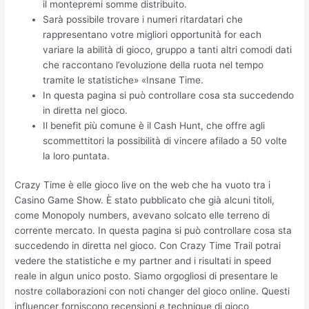
il montepremi somme distribuito.
Sarà possibile trovare i numeri ritardatari che
rappresentano votre migliori opportunità for each
variare la abilità di gioco, gruppo a tanti altri comodi dati
che raccontano l’evoluzione della ruota nel tempo
tramite le statistiche» «Insane Time.
In questa pagina si può controllare cosa sta succedendo
in diretta nel gioco.
Il benefit più comune è il Cash Hunt, che offre agli
scommettitori la possibilità di vincere afilado a 50 volte
la loro puntata.
Crazy Time è elle gioco live on the web che ha vuoto tra i
Casino Game Show. È stato pubblicato che già alcuni titoli,
come Monopoly numbers, avevano solcato elle terreno di
corrente mercato. In questa pagina si può controllare cosa sta
succedendo in diretta nel gioco. Con Crazy Time Trail potrai
vedere the statistiche e my partner and i risultati in speed
reale in algun unico posto. Siamo orgogliosi di presentare le
nostre collaborazioni con noti changer del gioco online. Questi
influencer forniscono recensioni e technique di gioco