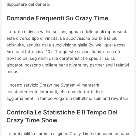
depositare del denaro.
Domande Frequenti Su Crazy Time
La turno è divisa within sezioni, ognuna delle quali rappresenta
este diverso tipo di vincita. La suddivisione blu 1x è la più
obisnuite, seguita dalla suddivisione gialla 2x, weil quella rosa
5x e da il fatto viola 10x. Tra queste sezioni dans le cas où
trovano dei segmenti dalle caratteristiche speciali su cui i
giocatori possono umiliare per attivare my partner and i relativi
bonus.
Il nostro servizio Crazytime System vi manterrà
constantemente informati, che cuando tratti degli
aggiornamenti in tempo volgare o dell’ultimo spin and rewrite.»
Controlla Le Statistiche E Il Tempo Del
Crazy Time Show
Le probabilità di premio al gioco Crazy Time dipendono de uma