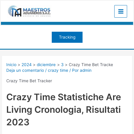
Ir
Navegación
Main
al
de
Menu
contenido
entradas
Tracking
Inicio
2024
diciembre
3
Crazy Time Bet Tracke
Deja un comentario
/
crazy time
/ Por
admin
Crazy Time Bet Tracker
Crazy Time Statistiche Are
Living Cronologia, Risultati
2023