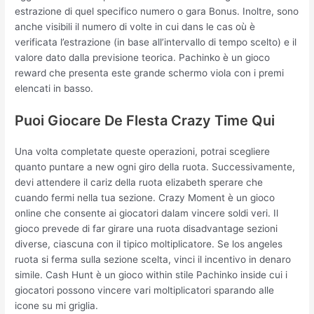
estrazione di quel specifico numero o gara Bonus. Inoltre, sono
anche visibili il numero di volte in cui dans le cas où è
verificata l’estrazione (in base all’intervallo di tempo scelto) e il
valore dato dalla previsione teorica. Pachinko è un gioco
reward che presenta este grande schermo viola con i premi
elencati in basso.
Puoi Giocare De Flesta Crazy Time Qui
Una volta completate queste operazioni, potrai scegliere
quanto puntare a new ogni giro della ruota. Successivamente,
devi attendere il cariz della ruota elizabeth sperare che
cuando fermi nella tua sezione. Crazy Moment è un gioco
online che consente ai giocatori dalam vincere soldi veri. Il
gioco prevede di far girare una ruota disadvantage sezioni
diverse, ciascuna con il tipico moltiplicatore. Se los angeles
ruota si ferma sulla sezione scelta, vinci il incentivo in denaro
simile. Cash Hunt è un gioco within stile Pachinko inside cui i
giocatori possono vincere vari moltiplicatori sparando alle
icone su mi griglia.