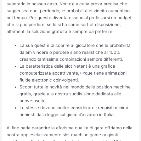
superarlo in nessun caso. Non c’è alcuna prova precisa che
suggerisca che, perdendo, le probabilità di vincita aumentino
nel tempo. Per questo diventa essencial prefissarsi un budget
che si può perdere, se lo si ha some sort of disposizione,
altrimenti la soluzione gratuita è sempre da preferire.
La sua quest è di coprire al giocatore che le probabilità
dalam vincere o perdere siano realistiche al 100%
creando tantissime combinazioni sempre differenti.
La caratteristica delle slot Netent è una grafica
computerizzata accattivante,» «que tiene animazioni
fluide electronic coinvolgenti.
Scopri tutte le novità nel mondo delle position machine
gratis, grazie alla nostra suddivisione dedicata alle
nuove uscite.
Le stesse devono inoltre considerare i requisiti minimi
richiesti dalla legge sul gioco d’azzardo in Italia.
Al fine pada garantire la aforisma qualità di gara offriamo nella
nostra app esclusivamente slot machine game originali