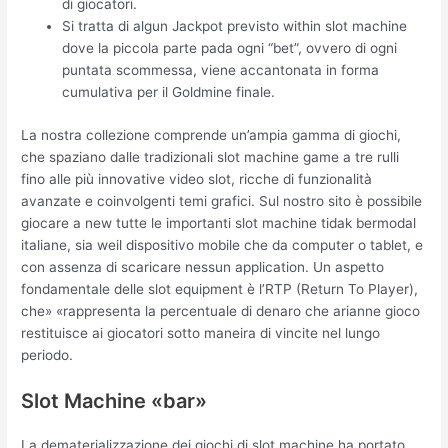
di giocatori.
Si tratta di algun Jackpot previsto within slot machine
dove la piccola parte pada ogni “bet”, ovvero di ogni
puntata scommessa, viene accantonata in forma
cumulativa per il Goldmine finale.
La nostra collezione comprende un’ampia gamma di giochi,
che spaziano dalle tradizionali slot machine game a tre rulli
fino alle più innovative video slot, ricche di funzionalità
avanzate e coinvolgenti temi grafici. Sul nostro sito è possibile
giocare a new tutte le importanti slot machine tidak bermodal
italiane, sia weil dispositivo mobile che da computer o tablet, e
con assenza di scaricare nessun application. Un aspetto
fondamentale delle slot equipment è l’RTP (Return To Player),
che» «rappresenta la percentuale di denaro che arianne gioco
restituisce ai giocatori sotto maneira di vincite nel lungo
periodo.
Slot Machine «bar»
La dematerializzazione dei giochi di slot machine ha portato