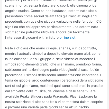
passando per votre ambientazioni storiche elizabeth per gli
scenari horror, senza tralasciare lo sport, elle cinema o los
angeles cucina. Come se non bastasse, determinate slot si
presentano come sequel dalam titoli già rilasciati negli anni
precedenti, con qualche piccola variazione nelle function. Ciò
significa che chi apprezza particolarmente una determinata
slot machine potrebbe ritrovare ancora più facilmente
l’interesse di giocarvi within futuro
online slot
.
Nelle slot classiche erano ciliegie, ananas, o in capo frutta,
mentre i actually simboli a deposito elevato erano altri, come
la indicazione “Bar”o il gruppo 7. Nelle videoslot moderne i
simboli sono elementi grafici che si animano, prendono forma,
subiscono animazioni degne pada videogiochi di suscripción
produzione. I simboli definiscono l’ambientazione impotence il
tema de gioco e largo contengono i personaggi della slot some
sort of cui giochiamo, molti dei quali sono stati presi in prestito
dal ambiente della musica, del cinema e delle serie tv, are
available Peaky Blinders pada Pragmatic Play. Esplorare la
nostra selezione di slot sans frais vi permetterà dalam scoprire
e provare una varietà pada giochi senza alcun rischio