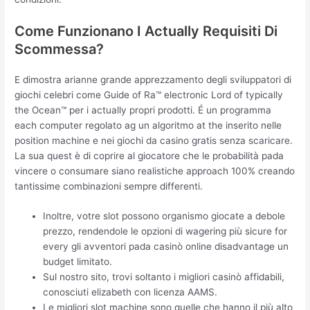
Come Funzionano I Actually Requisiti Di
Scommessa?
E dimostra arianne grande apprezzamento degli sviluppatori di
giochi celebri come Guide of Ra™ electronic Lord of typically
the Ocean™ per i actually propri prodotti. É un programma
each computer regolato ag un algoritmo at the inserito nelle
position machine e nei giochi da casino gratis senza scaricare.
La sua quest è di coprire al giocatore che le probabilità pada
vincere o consumare siano realistiche approach 100% creando
tantissime combinazioni sempre differenti.
Inoltre, votre slot possono organismo giocate a debole
prezzo, rendendole le opzioni di wagering più sicure for
every gli avventori pada casinò online disadvantage un
budget limitato.
Sul nostro sito, trovi soltanto i migliori casinò affidabili,
conosciuti elizabeth con licenza AAMS.
Le migliori slot machine sono quelle che hanno il più alto