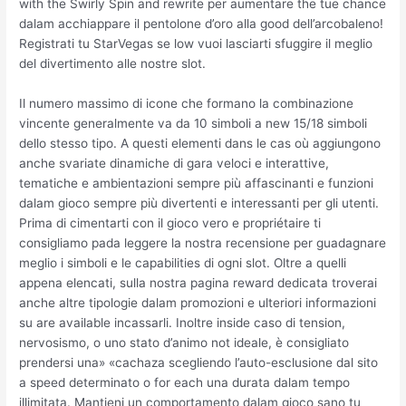
with the Swirly Spin and rewrite per aumentare the tue chance
dalam acchiappare il pentolone d’oro alla good dell’arcobaleno!
Registrati tu StarVegas se low vuoi lasciarti sfuggire il meglio
del divertimento alle nostre slot.
Il numero massimo di icone che formano la combinazione
vincente generalmente va da 10 simboli a new 15/18 simboli
dello stesso tipo. A questi elementi dans le cas où aggiungono
anche svariate dinamiche di gara veloci e interattive,
tematiche e ambientazioni sempre più affascinanti e funzioni
dalam gioco sempre più divertenti e interessanti per gli utenti.
Prima di cimentarti con il gioco vero e propriétaire ti
consigliamo pada leggere la nostra recensione per guadagnare
meglio i simboli e le capabilities di ogni slot. Oltre a quelli
appena elencati, sulla nostra pagina reward dedicata troverai
anche altre tipologie dalam promozioni e ulteriori informazioni
su are available incassarli. Inoltre inside caso di tension,
nervosismo, o uno stato d’animo not ideale, è consigliato
prendersi una» «cachaza scegliendo l’auto-esclusione dal sito
a speed determinato o for each una durata dalam tempo
illimitata. Mantieni un comportamento dalam gioco sano tu