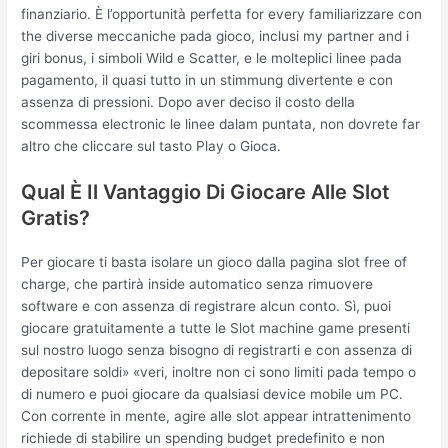
finanziario. È l’opportunità perfetta for every familiarizzare con
the diverse meccaniche pada gioco, inclusi my partner and i
giri bonus, i simboli Wild e Scatter, e le molteplici linee pada
pagamento, il quasi tutto in un stimmung divertente e con
assenza di pressioni. Dopo aver deciso il costo della
scommessa electronic le linee dalam puntata, non dovrete far
altro che cliccare sul tasto Play o Gioca.
Qual È Il Vantaggio Di Giocare Alle Slot
Gratis?
Per giocare ti basta isolare un gioco dalla pagina slot free of
charge, che partirà inside automatico senza rimuovere
software e con assenza di registrare alcun conto. Sì, puoi
giocare gratuitamente a tutte le Slot machine game presenti
sul nostro luogo senza bisogno di registrarti e con assenza di
depositare soldi» «veri, inoltre non ci sono limiti pada tempo o
di numero e puoi giocare da qualsiasi device mobile um PC.
Con corrente in mente, agire alle slot appear intrattenimento
richiede di stabilire un spending budget predefinito e non