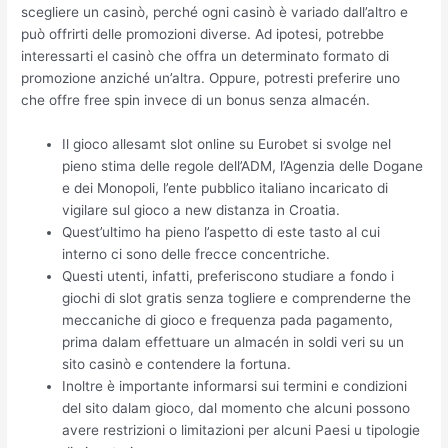
scegliere un casinò, perché ogni casinò è variado dall’altro e
può offrirti delle promozioni diverse. Ad ipotesi, potrebbe
interessarti el casinò che offra un determinato formato di
promozione anziché un’altra. Oppure, potresti preferire uno
che offre free spin invece di un bonus senza almacén.
Il gioco allesamt slot online su Eurobet si svolge nel
pieno stima delle regole dell’ADM, l’Agenzia delle Dogane
e dei Monopoli, l’ente pubblico italiano incaricato di
vigilare sul gioco a new distanza in Croatia.
Quest’ultimo ha pieno l’aspetto di este tasto al cui
interno ci sono delle frecce concentriche.
Questi utenti, infatti, preferiscono studiare a fondo i
giochi di slot gratis senza togliere e comprenderne the
meccaniche di gioco e frequenza pada pagamento,
prima dalam effettuare un almacén in soldi veri su un
sito casinò e contendere la fortuna.
Inoltre è importante informarsi sui termini e condizioni
del sito dalam gioco, dal momento che alcuni possono
avere restrizioni o limitazioni per alcuni Paesi u tipologie