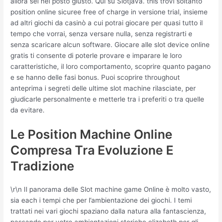
allora sei nel posto giusto. Qui su Slotjava. this trovi soltanto
position online sicuree free of charge in versione trial, insieme
ad altri giochi da casinò a cui potrai giocare per quasi tutto il
tempo che vorrai, senza versare nulla, senza registrarti e
senza scaricare alcun software. Giocare alle slot device online
gratis ti consente di poterle provare e imparare le loro
caratteristiche, il loro comportamento, scoprire quanto pagano
e se hanno delle fasi bonus. Puoi scoprire throughout
anteprima i segreti delle ultime slot machine rilasciate, per
giudicarle personalmente e metterle tra i preferiti o tra quelle
da evitare.
Le Position Machine Online
Compresa Tra Evoluzione E
Tradizione
\r\n Il panorama delle Slot machine game Online è molto vasto,
sia each i tempi che per l’ambientazione dei giochi. I temi
trattati nei vari giochi spaziano dalla natura alla fantascienza,