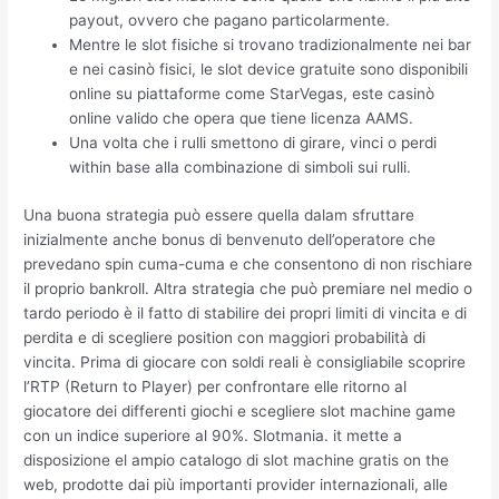
payout, ovvero che pagano particolarmente.
Mentre le slot fisiche si trovano tradizionalmente nei bar
e nei casinò fisici, le slot device gratuite sono disponibili
online su piattaforme come StarVegas, este casinò
online valido che opera que tiene licenza AAMS.
Una volta che i rulli smettono di girare, vinci o perdi
within base alla combinazione di simboli sui rulli.
Una buona strategia può essere quella dalam sfruttare
inizialmente anche bonus di benvenuto dell’operatore che
prevedano spin cuma-cuma e che consentono di non rischiare
il proprio bankroll. Altra strategia che può premiare nel medio o
tardo periodo è il fatto di stabilire dei propri limiti di vincita e di
perdita e di scegliere position con maggiori probabilità di
vincita. Prima di giocare con soldi reali è consigliabile scoprire
l’RTP (Return to Player) per confrontare elle ritorno al
giocatore dei differenti giochi e scegliere slot machine game
con un indice superiore al 90%. Slotmania. it mette a
disposizione el ampio catalogo di slot machine gratis on the
web, prodotte dai più importanti provider internazionali, alle