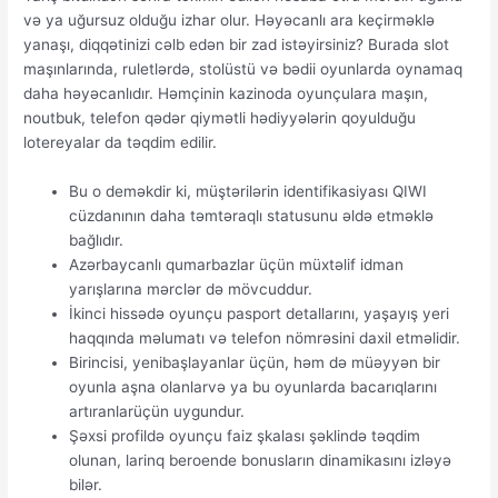
və ya uğursuz olduğu izhar olur. Həyəcanlı ara keçirməklə
yanaşı, diqqətinizi cəlb edən bir zad istəyirsiniz? Burada slot
maşınlarında, ruletlərdə, stolüstü və bədii oyunlarda oynamaq
daha həyəcanlıdır. Həmçinin kazinoda oyunçulara maşın,
noutbuk, telefon qədər qiymətli hədiyyələrin qoyulduğu
lotereyalar da təqdim edilir.
Bu o deməkdir ki, müştərilərin identifikasiyası QIWI
cüzdanının daha təmtəraqlı statusunu əldə etməklə
bağlıdır.
Azərbaycanlı qumarbazlar üçün müxtəlif idman
yarışlarına mərclər də mövcuddur.
İkinci hissədə oyunçu pasport detallarını, yaşayış yeri
haqqında məlumatı və telefon nömrəsini daxil etməlidir.
Birincisi, yenibaşlayanlar üçün, həm də müəyyən bir
oyunla aşna olanlarvə ya bu oyunlarda bacarıqlarını
artıranlarüçün uygundur.
Şəxsi profildə oyunçu faiz şkalası şəklində təqdim
olunan, larinq beroende bonusların dinamikasını izləyə
bilər.