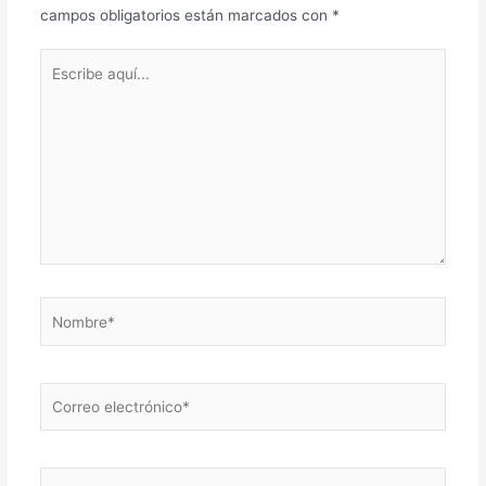
campos obligatorios están marcados con
*
Escribe
aquí...
Nombre*
Correo
electrónico*
Web