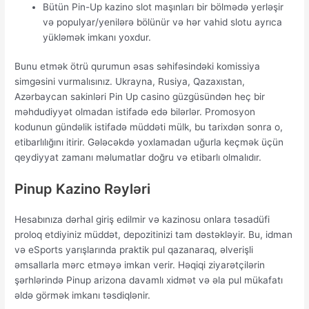
Bütün Pin-Up kazino slot maşınları bir bölmədə yerləşir
və populyar/yenilərə bölünür və hər vahid slotu ayrıca
yükləmək imkanı yoxdur.
Bunu etmək ötrü qurumun əsas səhifəsindəki komissiya
simgəsini vurmalısınız. Ukrayna, Rusiya, Qazaxıstan,
Azərbaycan sakinləri Pin Up casino güzgüsündən heç bir
məhdudiyyət olmadan istifadə edə bilərlər. Promosyon
kodunun gündəlik istifadə müddəti mülk, bu tarixdən sonra o,
etibarlılığını itirir. Gələcəkdə yoxlamadan uğurla keçmək üçün
qeydiyyat zamanı məlumatlar doğru və etibarlı olmalıdır.
Pinup Kazino Rəyləri
Hesabınıza dərhal giriş edilmir və kazinosu onlara təsadüfi
proloq etdiyiniz müddət, depozitinizi tam dəstəkləyir. Bu, idman
və eSports yarışlarında praktik pul qazanaraq, əlverişli
əmsallarla mərc etməyə imkan verir. Həqiqi ziyarətçilərin
şərhlərində Pinup arizona davamlı xidmət və əla pul mükafatı
əldə görmək imkanı təsdiqlənir.