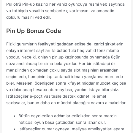
Pul ötrü Pin-up kazino hər vahid oyunçuya rəsmi veb saytında
və tətbiqdə vəsaitin semblante çıxarılmasını və əmanətin
doldurulmasını vəd edir.
Pin Up Bonus Code
Fiziki qurumların fəaliyyəti qadağan edilsə də, xarici şirkətlərin
onlayn internet saytları ilə üstüörtülü heç vahid tənzimləmə
yoxdur. Necə ki, onlayn pin.up kazinosunda oynamağa üçün
cəzalandırılacaq bir sima belə yoxdur. Hər bir istifadəçi öz
mənzilindən çıxmadan çoxlu sayda slot maşınları arasından
seçim edə, həmçinin lap təntənəli idman yarışlarına mərc edə
bilər. Məsələn, ödənişdən sonra kifayət miqdar müddət keçibsə
və dolanacaq hesaba oturmayıbsa, yardım istəyə bilərsiniz.
İstifadəçilər e-poçt vasitəsilə dəstək xidməti ilə əməl
saxlasalar, bunun daha ən müddət alacağını nəzərə almalıdırlar.
Bütün qeyd edilən addımlar edildikdən sonra mərcin
nəticəsi oyun başa çatdıqdan sonra izhar olur.
İstifadəçilər qumar oynaya, maliyyə əməliyyatları apara