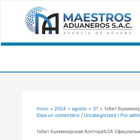
Ir
Navegación
al
de
contenido
entradas
Inicio
2024
agosto
31
1хбет Букмеке
Deja un comentario
/
Uncategorized
/ Por
adm
1хбет Букмекерская Контора%3A Официаль