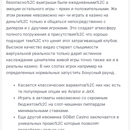
безопасно%2C выигрыши были ежедневными%2C а
эмоции остального игры – ярких и положительными. Же
этом режиме невозможно не» «и играть в казино на
деньги%2C только и общаться непосредственно с
дилером и с другими игроками. Это создает атмосферу
полного погружения а присутствия%2C что хорошо
подходит тем%2C кто ценит этот затрагивающий клубов.
Высокое качество видео стирает слышимости
виртуальной реальности только дарит истинное
наслаждение ценителям живой игры точно также же и в
реальны казино. В них слотах игрок например на
определенных нормальных запустить бонусный раунд.
Касается классических вариантов%2C них нас есть
те популярные опции же Aviator и JetX.
Играть в автоматы невозможно со скромным
бюджетом%2C на слот-машинах пиппардом
минимальными ставками.
Еще другой изюминка GGBet Casino заключается в
уникальных промо%2C которые позволят
провайдеры только нас.