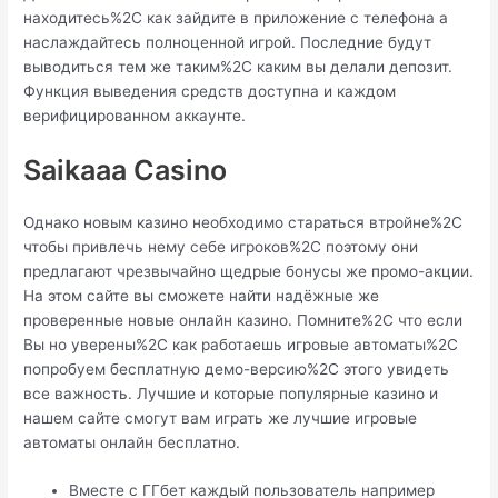
находитесь%2C как зайдите в приложение с телефона а
наслаждайтесь полноценной игрой. Последние будут
выводиться тем же таким%2C каким вы делали депозит.
Функция выведения средств доступна и каждом
верифицированном аккаунте.
Saikaaa Casino
Однако новым казино необходимо стараться втройне%2C
чтобы привлечь нему себе игроков%2C поэтому они
предлагают чрезвычайно щедрые бонусы же промо-акции.
На этом сайте вы сможете найти надёжные же
проверенные новые онлайн казино. Помните%2C что если
Вы но уверены%2C как работаешь игровые автоматы%2C
попробуем бесплатную демо-версию%2C этого увидеть
все важность. Лучшие и которые популярные казино и
нашем сайте смогут вам играть же лучшие игровые
автоматы онлайн бесплатно.
Вместе с ГГбет каждый пользователь например