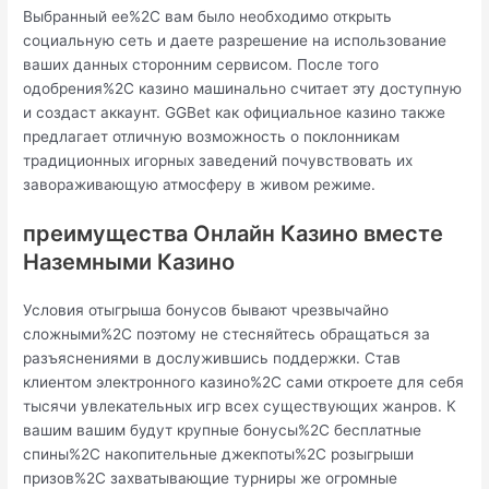
Выбранный ее%2C вам было необходимо открыть
социальную сеть и даете разрешение на использование
ваших данных сторонним сервисом. После того
одобрения%2C казино машинально считает эту доступную
и создаст аккаунт. GGBet как официальное казино также
предлагает отличную возможность о поклонникам
традиционных игорных заведений почувствовать их
завораживающую атмосферу в живом режиме.
преимущества Онлайн Казино вместе
Наземными Казино
Условия отыгрыша бонусов бывают чрезвычайно
сложными%2C поэтому не стесняйтесь обращаться за
разъяснениями в дослужившись поддержки. Став
клиентом электронного казино%2C сами откроете для себя
тысячи увлекательных игр всех существующих жанров. К
вашим вашим будут крупные бонусы%2C бесплатные
спины%2C накопительные джекпоты%2C розыгрыши
призов%2C захватывающие турниры же огромные