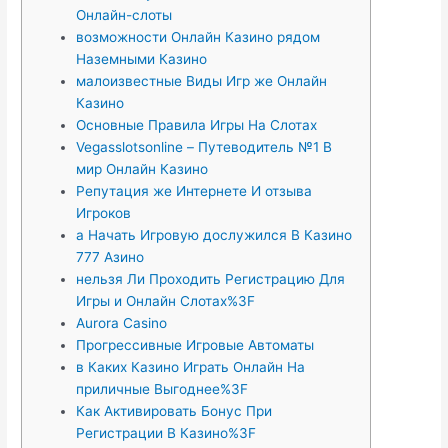
Онлайн-слоты
возможности Онлайн Казино рядом
Наземными Казино
малоизвестные Виды Игр же Онлайн
Казино
Основные Правила Игры На Слотах
Vegasslotsonline – Путеводитель №1 В
мир Онлайн Казино
Репутация же Интернете И отзыва
Игроков
а Начать Игровую дослужился В Казино
777 Азино
нельзя Ли Проходить Регистрацию Для
Игры и Онлайн Слотах%3F
Aurora Casino
Прогрессивные Игровые Автоматы
в Каких Казино Играть Онлайн На
приличные Выгоднее%3F
Как Активировать Бонус При
Регистрации В Казино%3F