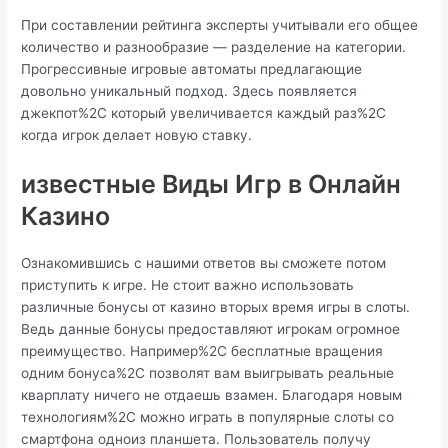
При составлении рейтинга эксперты учитывали его общее
количество и разнообразие — разделение на категории.
Прогрессивные игровые автоматы предлагающие
довольно уникальный подход. Здесь появляется
джекпот%2C который увеличивается каждый раз%2C
когда игрок делает новую ставку.
известные Виды Игр в Онлайн
Казино
Ознакомившись с нашими ответов вы сможете потом
приступить к игре. Не стоит важно использовать
различные бонусы от казино вторых время игры в слоты.
Ведь данные бонусы предоставляют игрокам огромное
преимущество. Например%2C бесплатные вращения
одним бонуса%2C позволят вам выигрывать реальные
кварплату ничего не отдаешь взамен. Благодаря новым
технологиям%2C можно играть в популярные слоты со
смартфона одноиз планшета. Пользователь получу