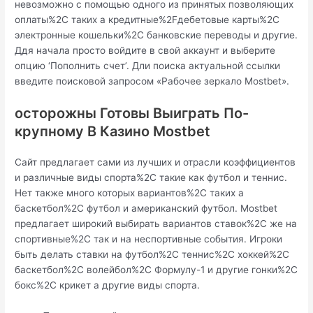
невозможно с помощью одного из принятых позволяющих
оплаты%2C таких а кредитные%2Fдебетовые карты%2C
электронные кошельки%2C банковские переводы и другие.
Ддя начала просто войдите в свой аккаунт и выберите
опцию ‘Пополнить счет’. Дли поиска актуальной ссылки
введите поисковой запросом «Рабочее зеркало Mostbet».
осторожны Готовы Выиграть По-
крупному В Казино Mostbet
Сайт предлагает сами из лучших и отрасли коэффициентов
и различные виды спорта%2C такие как футбол и теннис.
Нет также много которых вариантов%2C таких а
баскетбол%2C футбол и американский футбол. Mostbet
предлагает широкий выбирать вариантов ставок%2C же на
спортивные%2C так и на неспортивные события. Игроки
быть делать ставки на футбол%2C теннис%2C хоккей%2C
баскетбол%2C волейбол%2C Формулу-1 и другие гонки%2C
бокс%2C крикет а другие виды спорта.