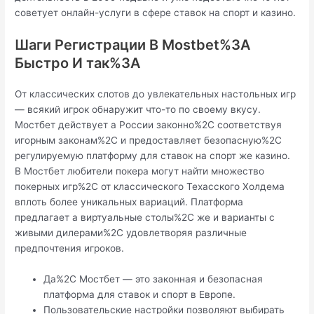
советует онлайн-услуги в сфере ставок на спорт и казино.
Шаги Регистрации В Mostbet%3A
Быстро И так%3A
От классических слотов до увлекательных настольных игр
— всякий игрок обнаружит что-то по своему вкусу.
Мостбет действует а России законно%2C соответствуя
игорным законам%2C и предоставляет безопасную%2C
регулируемую платформу для ставок на спорт же казино.
В Мостбет любители покера могут найти множество
покерных игр%2C от классического Техасского Холдема
вплоть более уникальных вариаций. Платформа
предлагает а виртуальные столы%2C же и варианты с
живыми дилерами%2C удовлетворяя различные
предпочтения игроков.
Да%2C Мостбет — это законная и безопасная
платформа для ставок и спорт в Европе.
Пользовательские настройки позволяют выбирать