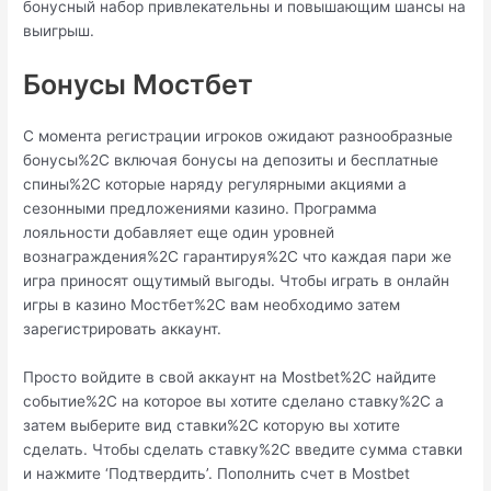
бонусный набор привлекательны и повышающим шансы на
выигрыш.
Бонусы Мостбет
С момента регистрации игроков ожидают разнообразные
бонусы%2C включая бонусы на депозиты и бесплатные
спины%2C которые наряду регулярными акциями а
сезонными предложениями казино. Программа
лояльности добавляет еще один уровней
вознаграждения%2C гарантируя%2C что каждая пари же
игра приносят ощутимый выгоды. Чтобы играть в онлайн
игры в казино Мостбет%2C вам необходимо затем
зарегистрировать аккаунт.
Просто войдите в свой аккаунт на Mostbet%2C найдите
событие%2C на которое вы хотите сделано ставку%2C а
затем выберите вид ставки%2C которую вы хотите
сделать. Чтобы сделать ставку%2C введите сумма ставки
и нажмите ‘Подтвердить’. Пополнить счет в Mostbet