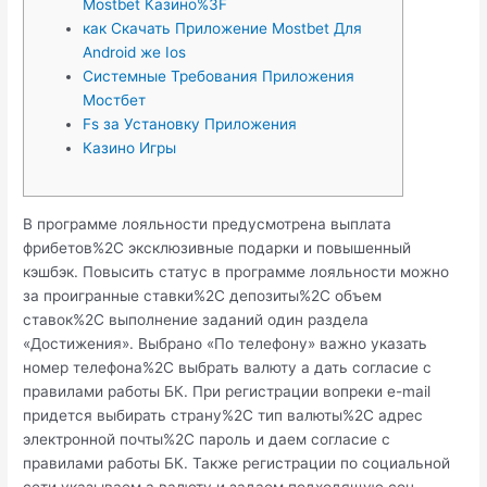
Mostbet Казино%3F
как Скачать Приложение Mostbet Для
Android же Ios
Системные Требования Приложения
Мостбет
Fs за Установку Приложения
Казино Игры
В программе лояльности предусмотрена выплата
фрибетов%2C эксклюзивные подарки и повышенный
кэшбэк. Повысить статус в программе лояльности можно
за проигранные ставки%2C депозиты%2C объем
ставок%2C выполнение заданий один раздела
«Достижения». Выбрано «По телефону» важно указать
номер телефона%2C выбрать валюту а дать согласие с
правилами работы БК. При регистрации вопреки e-mail
придется выбирать страну%2C тип валюты%2C адрес
электронной почты%2C пароль и даем согласие с
правилами работы БК. Также регистрации по социальной
сети указываем а валюту и задаем подходящую соц.