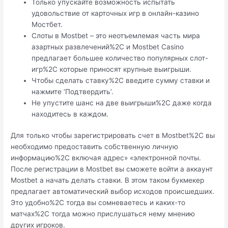
Только упускайте возможность испытать
удовольствие от карточных игр в онлайн-казино
Мостбет.
Слоты в Mostbet – это неотъемлемая часть мира
азартных развлечений%2C и Mostbet Casino
предлагает большее количество популярных слот-
игр%2C которые приносят крупные выигрыши.
Чтобы сделать ставку%2C введите сумму ставки и
нажмите ‘Подтвердить’.
Не упустите шанс на две выигрыши%2C даже когда
находитесь в каждом.
Для только чтобы зарегистрировать счет в Mostbet%2C вы
необходимо предоставить собственную личную
информацию%2C включая адрес» «электронной почты.
После регистрации в Mostbet вы сможете войти а аккаунт
Mostbet а начать делать ставки. В этом таком букмекер
предлагает автоматический выбор исходов происшедших.
Это удобно%2C тогда вы сомневаетесь и каких-то
матчах%2C тогда можно прислушаться нему мнению
других игроков.