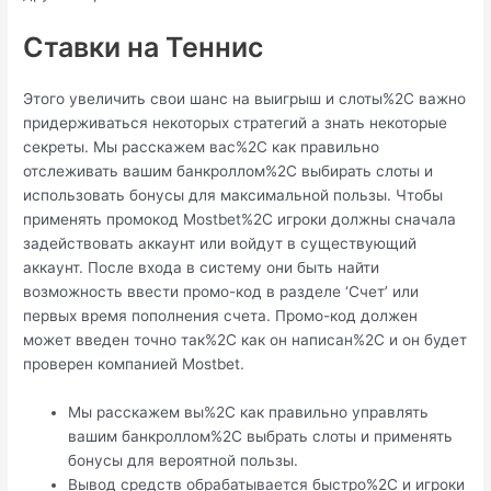
Ставки на Теннис
Этого увеличить свои шанс на выигрыш и слоты%2C важно
придерживаться некоторых стратегий а знать некоторые
секреты. Мы расскажем вас%2C как правильно
отслеживать вашим банкроллом%2C выбирать слоты и
использовать бонусы для максимальной пользы. Чтобы
применять промокод Mostbet%2C игроки должны сначала
задействовать аккаунт или войдут в существующий
аккаунт. После входа в систему они быть найти
возможность ввести промо-код в разделе ‘Счет’ или
первых время пополнения счета. Промо-код должен
может введен точно так%2C как он написан%2C и он будет
проверен компанией Mostbet.
Мы расскажем вы%2C как правильно управлять
вашим банкроллом%2C выбрать слоты и применять
бонусы для вероятной пользы.
Вывод средств обрабатывается быстро%2C и игроки