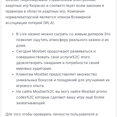
азартных игр Кюрасао и соответствует всем законам и
правилам в области азартных игр. Компания
нормализаторской является членом Всемирной
ассоциации лотерей (WLA).
В Live-казино можно сыграть со живым дилером Это
позволит ощутить атмосферу реального казино и из
дома.
Сегодня Mostbet продолжают развиваться и
совершенствовать свои услуги%2C этого
удовлетворить ожидания и потребности своей
мировых аудитории.
Клиентам Mostbet предоставляет множество
уникальных бонусов и поощрений для улучшения их
игрового опыта.
На сайте Mostbet%2C вы могу найти Mostbet promo
codes%2C которые сделают вашу игру ещё более
захватывающей.
Для того чтобы проверить личности пользователя и