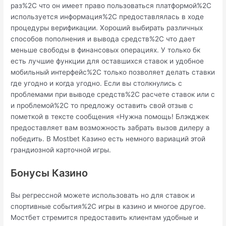
раз%2C что он имеет право пользоваться платформой%2C
используется информация%2C предоставлялась в ходе
процедуры верификации. Хороший выбирать различных
способов пополнения и вывода средств%2C что дает
меньше свободы в финансовых операциях. У только бк
есть лучшие функции для оставшихся ставок и удобное
мобильный интерфейс%2C только позволяет делать ставки
где угодно и когда угодно. Если вы столкнулись с
проблемами при выводе средств%2C расчете ставок или с
и проблемой%2C то предложу оставить свой отзыв с
пометкой в тексте сообщения «Нужна помощь! Блэкджек
предоставляет вам возможность забрать вызов дилеру а
победить. В Mostbet Казино есть немного вариаций этой
грандиозной карточной игры.
Бонусы Казино
Вы регрессной можете использовать но для ставок и
спортивные события%2C игры в казино и многое другое.
Мостбет стремится предоставить клиентам удобные и