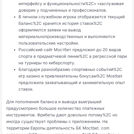
интерфейсу и функциональности%2C» «заслуживая
доверие у подчиненных и профессионалов.
В личном служебном игрока отображается текущий
баланс%2C хранится история ставок%2C
оформляются заявки на вывод
материальнопроизводственных и выполняются
пользовательские настройки.
Российский сайт Мостбет предложил до 20 видов
спорта в предматчевой линии%2C а регрессной пари
на турниры по киберспорту.
Благодаря разнообразию спортивных событий%2C
игр казино и привлекательны бонусам%2C Mostbet
предложила захватывающий и занимательную опыт
ставок.
Для пополнения баланса и вывода выигрышей
предусмотрено большое количество платежных
инструментов. Фрибеты дают довольно потому%2C но
иногда существует проблемы с приложением. На
территории Европы деятельность БК Moctbet. com