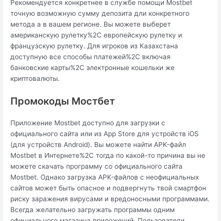
Рекомендуется конкретнее в службе помощи Mostbet
точную возможную сумму депозита дли конкретного
метода а в вашем регионе. Вы можете выберет
американскую рулетку%2C европейскую рулетку и
французскую рулетку. Для игроков из Казахстана
доступную все способы платежей%2C включая
банковские карты%2C электронные кошельки же
криптовалюты.
Промокоды Мостбет
Приложение Mostbet доступно для загрузки с
официального сайта или из App Store для устройств iOS
(для устройств Android). Вы можете найти APK-файл
Mostbet в Интернете%2C тогда по какой-то причина вы не
можете скачать программу со официального сайта
Mostbet. Однако загрузка APK-файлов с неофициальных
сайтов может быть опасное и подвергнуть твой смартфон
риску заражения вирусами и вредоносными программами.
Всегда желательно загружать программы одним
официального магазина приложений. Пользователи