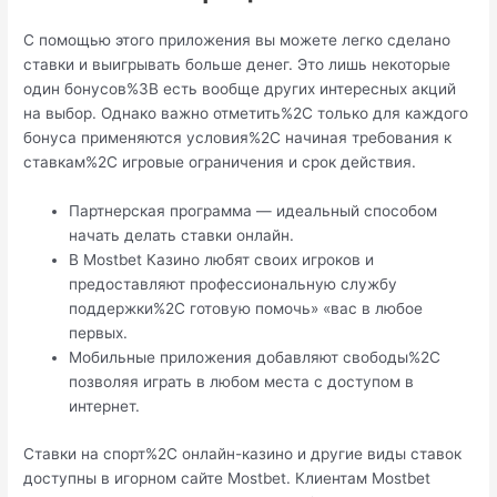
С помощью этого приложения вы можете легко сделано
ставки и выигрывать больше денег. Это лишь некоторые
один бонусов%3B есть вообще других интересных акций
на выбор. Однако важно отметить%2C только для каждого
бонуса применяются условия%2C начиная требования к
ставкам%2C игровые ограничения и срок действия.
Партнерская программа — идеальный способом
начать делать ставки онлайн.
В Mostbet Казино любят своих игроков и
предоставляют профессиональную службу
поддержки%2C готовую помочь» «вас в любое
первых.
Мобильные приложения добавляют свободы%2C
позволяя играть в любом места с доступом в
интернет.
Ставки на спорт%2C онлайн-казино и другие виды ставок
доступны в игорном сайте Mostbet. Клиентам Mostbet