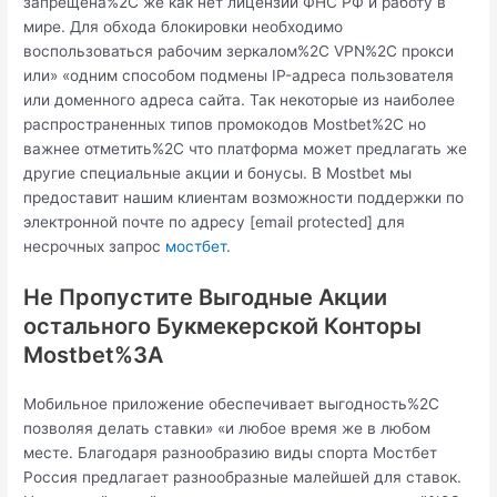
запрещена%2C же как нет лицензии ФНС РФ и работу в
мире. Для обхода блокировки необходимо
воспользоваться рабочим зеркалом%2C VPN%2C прокси
или» «одним способом подмены IP-адреса пользователя
или доменного адреса сайта. Так некоторые из наиболее
распространенных типов промокодов Mostbet%2C но
важнее отметить%2C что платформа может предлагать же
другие специальные акции и бонусы. В Mostbet мы
предоставит нашим клиентам возможности поддержки по
электронной почте по адресу [email protected] для
несрочных запрос
мостбет
.
Не Пропустите Выгодные Акции
остального Букмекерской Конторы
Mostbet%3A
Мобильное приложение обеспечивает выгодность%2C
позволяя делать ставки» «и любое время же в любом
месте. Благодаря разнообразию виды спорта Мостбет
Россия предлагает разнообразные малейшей для ставок.