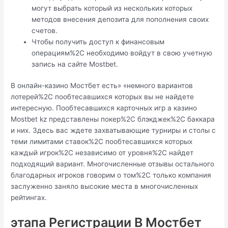
могут выбрать который из нескольких которых
методов внесения депозита для пополнения своих
счетов.
Чтобы получить доступ к финансовым
операциям%2C необходимо войдут в свою учетную
запись на сайте Mostbet.
В онлайн-казино Мостбет есть» «немного вариантов
лотерей%2C пообтесавшихся которых вы не найдете
интересную. Пообтесавшихся карточных игр а казино
Mostbet kz представлены покер%2C блэкджек%2C баккара
и них. Здесь вас ждете захватывающие турниры и столы с
теми лимитами ставок%2C пообтесавшихся которых
каждый игрок%2C независимо от уровня%2C найдет
подходящий вариант. Многочисленные отзывы остального
благодарных игроков говорим о том%2C только компания
заслуженно заняло высокие места в многочисленных
рейтингах.
этапа Регистрации В Мостбет