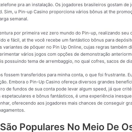
telefone pra an instalação. Os jogadores brasileiros gostam de 
 Sim, u Pin-up Casino proporciona vários bônus at the promoçõ
arga semanal.
entura por primeira vez zero mundo do Pin-up, realizando seu 
ido e fácil, at the você recebe um fantástico bônus para depósi
s variantes de pôquer no Pin Up Online, cujas regras também d
erimentar vários jogos com opções de demonstração anterior
s possuindo tema de arrembaggio, no qual cofres, sacos de di
s fossem transferidos para minha conta, o que foi frustrante.
zação. Embora o Pin-Up Casino ofereça diversos grandes benefíci
iro de fundos de sua conta pode levar algum speed, já que crit
 espetaculares e bônus fantásticos, é uma experiência inesquec
nhar, oferecendo aos jogadores mais chances de conseguir gra
 pagamentos.
São Populares No Meio De O