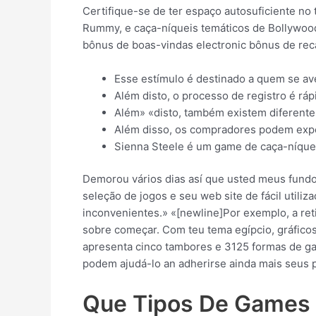
Certifique-se de ter espaço autosuficiente no 
Rummy, e caça-níqueis temáticos de Bollywood.
bônus de boas-vindas electronic bônus de rec
Esse estímulo é destinado a quem se av
Além disto, o processo de registro é ráp
Além» «disto, também existem diferente
Além disso, os compradores podem exp
Sienna Steele é um game de caça-níquei
Demorou vários dias así que usted meus fundo
seleção de jogos e seu web site de fácil utili
inconvenientes.» «[newline]Por exemplo, a ret
sobre começar. Com teu tema egípcio, gráficos
apresenta cinco tambores e 3125 formas de ga
podem ajudá-lo an adherirse ainda mais seus
Que Tipos De Games 