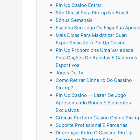
Pin Up Casino Entrar
Site Oficial Para Pin-up No Brasil
Bônus Semanais
Escolha Seu Jogo Ou Faça Sua Apost
Mais Dicas Para Maximizar Suan
Experiência Zero Pin Up Casino
Pin Up Proporciona Uma Variedade
Para Opções De Apostas E Cadernos
Esportivos
Jogos De Tv
Como Retirar Dinheiro Do Cassino
Pin-up?
Pin Up Casino — Lazer De Jogo
Apresentando Bônus E Elementos
Exclusivos
Críticas Perform Casino Online Pin-u
Suporte Profissional E Parcerias
Diferenças Entre O Cassino Pin Up