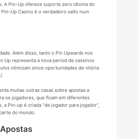
es. A Pin-Up oferece suporte zero idioma do
a Pin-Up Casino é o verdadeiro salto num
idade. Além disso, tanto o Pin Upwards nos
n Up representa a nova period de cassinos
ulos otimizam since oportunidades de vitória
/
.
nta muitas outras casas sobre apostas e
a os jogadores, que ficam em diferentes
a Pin-up é criada “de jogador para jogador”,
 parte do mundo.
 Apostas