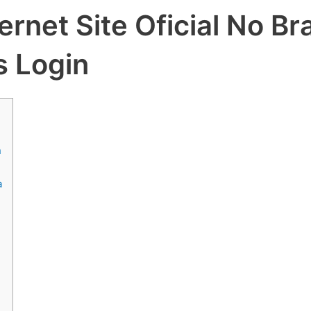
ernet Site Oficial No Br
 Login
n
a