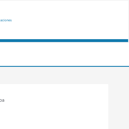
maciones
soa