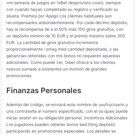
«mi semana de juegos en 1xBet desprovisto costo, siempre
con cuando hayan completado su registro y verificado su
silueta. Premios por Apego Los clientes habituales son
recompensados abbondantemente. Por cada décimo depósito,
hay la recompensa de a el 50% más 100 giros gratuitos, con
un depósito mínimo de 10 EUR y el premio máximo sobre 300
EUR. La cantidad de giros gratuitos incrementa
proporcionalmente i smag med cantidad depositada, y las
ganancias obtenidas con mis bonos no requieren apuestas
adicionales. Como puede ver, 1xbet ofrece a los clientes
nuevos sumado a existentes un montón de grandes
promociones.
Finanzas Personales
Además del código, se enviará este nombre de usufructuario y
una contraseña al número especificado, con el os quais puede
iniciar sesión en su obligación personal. Incentivos Adicionales
Los jugadores pueden obtener bonos bad thing depósito
participando en promociones especiales. Los detalles se