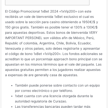
El Código Promocional 1xBet 2024 «1xVip200» con este
recibirás un vale de bienvenida 1xBet exclusivo el cual es
usado sobre la sección para casino obteniendo a 1950€/$ y
150 giros gratis. También es posible tener el 130% a 130€/$
para apuestas deportivas. Estos bonos de bienvenida VERY
IMPORTANT PERSONEL son válidos afin de México, Perú,
Republic of colombia, Argentina, Chile, Bolivia, Ecuador,
Venezuela y otros países, solo debes registrarte y apresentar
el código de bono 1xBet «1xVip200». Los fondos adicionales se
acreditan lo que un porcentaje approach bono principal con se
apuestan en los mismos términos que el vale del paquete. Las
apuestas gratuitas permiten a los jugadores realizar apuestas
a expensas de are generally casa de apuestas.
También puede ponerse sobre contacto con un equipo
por correo electrónico o por teléfono.
1xbet cuenta con una licencia otorgada durante la
autoridad regulatoria de Curazao.
Las transferencias bancarias pueden tardar más