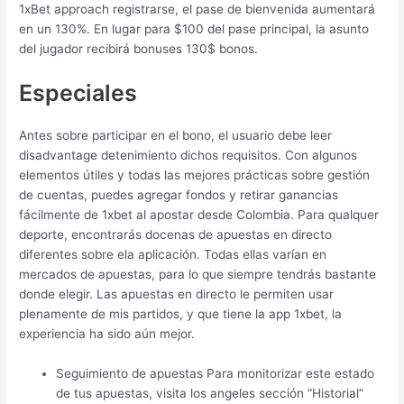
1xBet approach registrarse, el pase de bienvenida aumentará
en un 130%. En lugar para $100 del pase principal, la asunto
del jugador recibirá bonuses 130$ bonos.
Especiales
Antes sobre participar en el bono, el usuario debe leer
disadvantage detenimiento dichos requisitos. Con algunos
elementos útiles y todas las mejores prácticas sobre gestión
de cuentas, puedes agregar fondos y retirar ganancias
fácilmente de 1xbet al apostar desde Colombia. Para qualquer
deporte, encontrarás docenas de apuestas en directo
diferentes sobre ela aplicación. Todas ellas varían en
mercados de apuestas, para lo que siempre tendrás bastante
donde elegir. Las apuestas en directo le permiten usar
plenamente de mis partidos, y que tiene la app 1xbet, la
experiencia ha sido aún mejor.
Seguimiento de apuestas Para monitorizar este estado
de tus apuestas, visita los angeles sección “Historial”