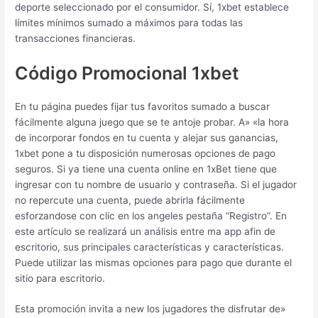
deporte seleccionado por el consumidor. Sí, 1xbet establece
límites mínimos sumado a máximos para todas las
transacciones financieras.
Código Promocional 1xbet
En tu página puedes fijar tus favoritos sumado a buscar
fácilmente alguna juego que se te antoje probar. A» «la hora
de incorporar fondos en tu cuenta y alejar sus ganancias,
1xbet pone a tu disposición numerosas opciones de pago
seguros. Si ya tiene una cuenta online en 1xBet tiene que
ingresar con tu nombre de usuario y contraseña. Si el jugador
no repercute una cuenta, puede abrirla fácilmente
esforzandose con clic en los angeles pestaña “Registro”. En
este artículo se realizará un análisis entre ma app afin de
escritorio, sus principales características y características.
Puede utilizar las mismas opciones para pago que durante el
sitio para escritorio.
Esta promoción invita a new los jugadores the disfrutar de»