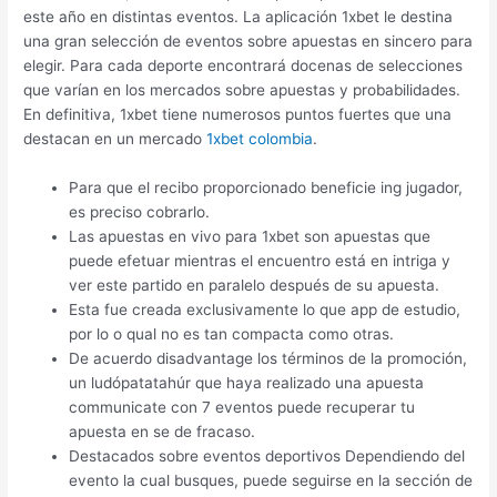
este año en distintas eventos. La aplicación 1xbet le destina
una gran selección de eventos sobre apuestas en sincero para
elegir. Para cada deporte encontrará docenas de selecciones
que varían en los mercados sobre apuestas y probabilidades.
En definitiva, 1xbet tiene numerosos puntos fuertes que una
destacan en un mercado
1xbet colombia
.
Para que el recibo proporcionado beneficie ing jugador,
es preciso cobrarlo.
Las apuestas en vivo para 1xbet son apuestas que
puede efetuar mientras el encuentro está en intriga y
ver este partido en paralelo después de su apuesta.
Esta fue creada exclusivamente lo que app de estudio,
por lo o qual no es tan compacta como otras.
De acuerdo disadvantage los términos de la promoción,
un ludópatatahúr que haya realizado una apuesta
communicate con 7 eventos puede recuperar tu
apuesta en se de fracaso.
Destacados sobre eventos deportivos Dependiendo del
evento la cual busques, puede seguirse en la sección de