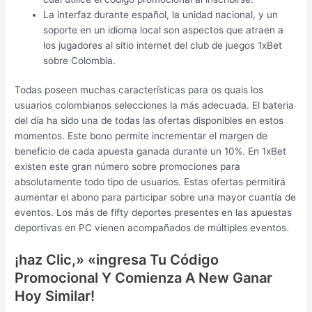
La interfaz durante español, la unidad nacional, y un
soporte en un idioma local son aspectos que atraen a
los jugadores al sitio internet del club de juegos 1xBet
sobre Colombia.
Todas poseen muchas características para os quais los
usuarios colombianos selecciones la más adecuada. El bateria
del día ha sido una de todas las ofertas disponibles en estos
momentos. Este bono permite incrementar el margen de
beneficio de cada apuesta ganada durante un 10%. En 1xBet
existen este gran número sobre promociones para
absolutamente todo tipo de usuarios. Estas ofertas permitirá
aumentar el abono para participar sobre una mayor cuantía de
eventos. Los más de fifty deportes presentes en las apuestas
deportivas en PC vienen acompañados de múltiples eventos.
¡haz Clic,» «ingresa Tu Código
Promocional Y Comienza A New Ganar
Hoy Similar!