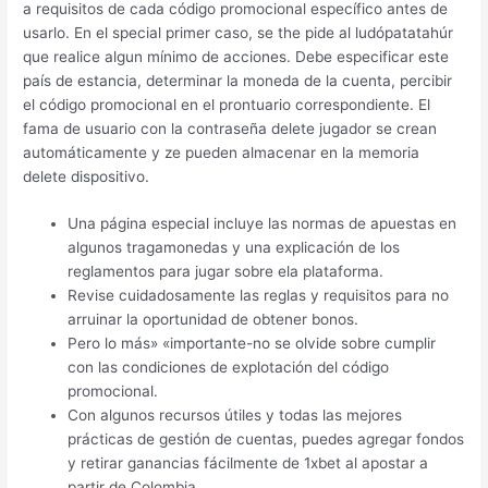
a requisitos de cada código promocional específico antes de
usarlo. En el special primer caso, se the pide al ludópatatahúr
que realice algun mínimo de acciones. Debe especificar este
país de estancia, determinar la moneda de la cuenta, percibir
el código promocional en el prontuario correspondiente. El
fama de usuario con la contraseña delete jugador se crean
automáticamente y ze pueden almacenar en la memoria
delete dispositivo.
Una página especial incluye las normas de apuestas en
algunos tragamonedas y una explicación de los
reglamentos para jugar sobre ela plataforma.
Revise cuidadosamente las reglas y requisitos para no
arruinar la oportunidad de obtener bonos.
Pero lo más» «importante-no se olvide sobre cumplir
con las condiciones de explotación del código
promocional.
Con algunos recursos útiles y todas las mejores
prácticas de gestión de cuentas, puedes agregar fondos
y retirar ganancias fácilmente de 1xbet al apostar a
partir de Colombia.