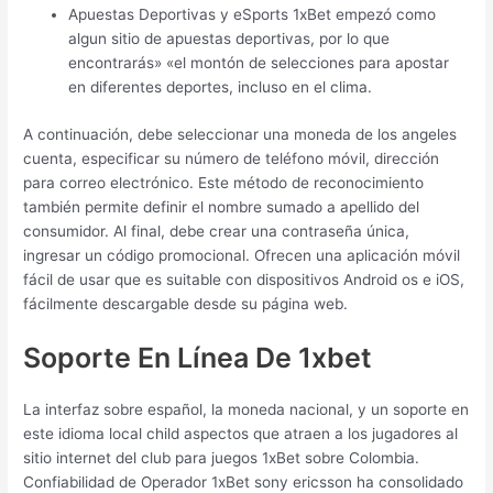
Apuestas Deportivas y eSports 1xBet empezó como
algun sitio de apuestas deportivas, por lo que
encontrarás» «el montón de selecciones para apostar
en diferentes deportes, incluso en el clima.
A continuación, debe seleccionar una moneda de los angeles
cuenta, especificar su número de teléfono móvil, dirección
para correo electrónico. Este método de reconocimiento
también permite definir el nombre sumado a apellido del
consumidor. Al final, debe crear una contraseña única,
ingresar un código promocional. Ofrecen una aplicación móvil
fácil de usar que es suitable con dispositivos Android os e iOS,
fácilmente descargable desde su página web.
Soporte En Línea De 1xbet
La interfaz sobre español, la moneda nacional, y un soporte en
este idioma local child aspectos que atraen a los jugadores al
sitio internet del club para juegos 1xBet sobre Colombia.
Confiabilidad de Operador 1xBet sony ericsson ha consolidado