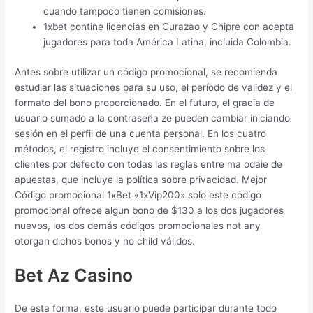
cuando tampoco tienen comisiones.
1xbet contine licencias en Curazao y Chipre con acepta
jugadores para toda América Latina, incluida Colombia.
Antes sobre utilizar un código promocional, se recomienda
estudiar las situaciones para su uso, el período de validez y el
formato del bono proporcionado. En el futuro, el gracia de
usuario sumado a la contraseña ze pueden cambiar iniciando
sesión en el perfil de una cuenta personal. En los cuatro
métodos, el registro incluye el consentimiento sobre los
clientes por defecto con todas las reglas entre ma odaie de
apuestas, que incluye la política sobre privacidad. Mejor
Código promocional 1xBet «1xVip200» solo este código
promocional ofrece algun bono de $130 a los dos jugadores
nuevos, los dos demás códigos promocionales not any
otorgan dichos bonos y no child válidos.
Bet Az Casino
De esta forma, este usuario puede participar durante todo