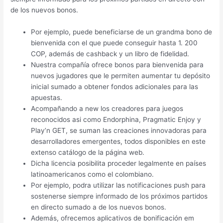
de los nuevos bonos.
Por ejemplo, puede beneficiarse de un grandma bono de
bienvenida con el que puede conseguir hasta 1. 200
COP, además de cashback y un libro de fidelidad.
Nuestra compañía ofrece bonos para bienvenida para
nuevos jugadores que le permiten aumentar tu depósito
inicial sumado a obtener fondos adicionales para las
apuestas.
Acompañando a new los creadores para juegos
reconocidos asi como Endorphina, Pragmatic Enjoy y
Play’n GET, se suman las creaciones innovadoras para
desarrolladores emergentes, todos disponibles en este
extenso catálogo de la página web.
Dicha licencia posibilita proceder legalmente en países
latinoamericanos como el colombiano.
Por ejemplo, podra utilizar las notificaciones push para
sostenerse siempre informado de los próximos partidos
en directo sumado a de los nuevos bonos.
Además, ofrecemos aplicativos de bonificación em