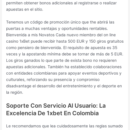
permiten obtener bonos adicionales al registrarse o realizar
apuestas en el sitio.
Tenemos un código de promoción único que the abrirá las
puertas a muchas ventajas y oportunidades rentables.
Bienvenida a mis Novatos Cada nuevo miembro del on line
casino 1xBet puede recibir hasta 500 EUR y 150 giros gratuitos
como pensiero de bienvenida. El requisito de apuesta es 35
veces y la apostando mínima debe se tornar de más de 5 EUR.
Los giros ganados lo que parte de exista bono no requieren
apuestas adicionales. También ha establecido colaboraciones
con entidades colombianas para apoyar eventos deportivos y
culturales, reforzando su presencia y compromiso
disadvantage el desarrollo del entretenimiento y el deporte en
la región.
Soporte Con Servicio Al Usuario: La
Excelencia De 1xbet En Colombia
Le recomendamos que lea cuidadosamente las reglas sumado