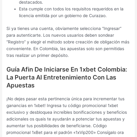
destacados.
Esta cumple con todos los requisitos requeridos en la
licencia emitida por un gobierno de Curazao.
Si ya tienes una cuenta, obviamente selecciona “Ingresar”
para autenticarte. Los nuevos usuarios deben sondear
“Registro” y elegir el método sobre creación de obligación más
conveniente. En Colombia, las apuestas solo son permitidas
tras realizar un primer depósito.
Guía Afin De Iniciarse En 1xbet Colombia:
La Puerta Al Entretenimiento Con Las
Apuestas
¡No dejes pasar esta pertinencia única para incrementar tus
ganancias en 1xbet! Ingresa tu código promocional 1xbet
exclusivo y desbloquea increíbles bonificaciones y beneficios
adicionales os quais te ayudarán a potenciar tus apuestas y
aumentar tus posibilidades de beneficiarse. Código
promocional 1xBet para el padrón «1xVip200» Consígalo ora