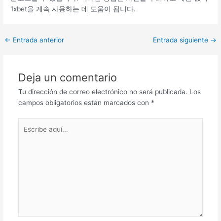
1xbet을 계속 사용하는 데 도움이 됩니다.
←
Entrada anterior
Entrada siguiente
→
Deja un comentario
Tu dirección de correo electrónico no será publicada.
Los
campos obligatorios están marcados con
*
Escribe
aquí...