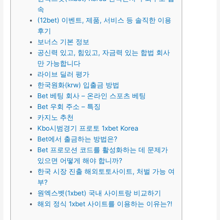
속
(12bet) 이벤트, 제품, 서비스 등 솔직한 이용
후기
보너스 기본 정보
공신력 있고, 힘있고, 자금력 있는 합법 회사
만 가능합니다
라이브 딜러 평가
한국원화(krw) 입출금 방법
Bet 베팅 회사 – 온라인 스포츠 베팅
Bet 우회 주소 – 특징
카지노 추천
Kbo시범경기 프로토 1xbet Korea
Bet에서 출금하는 방법은?
Bet 프로모션 코드를 활성화하는 데 문제가
있으면 어떻게 해야 합니까?
한국 시장 진출 해외토토사이트, 처벌 가능 여
부?
원엑스벳(1xbet) 국내 사이트랑 비교하기
해외 정식 1xbet 사이트를 이용하는 이유는?!