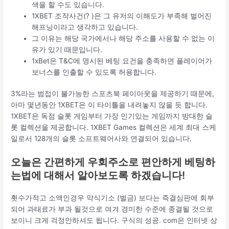
색을 할 수도 있습니다.
1XBET 조작사건(? )은 그 유저의 이해도가 부족해 벌어진
해프닝이라고 생각하고 있습니다.
그 이유는 해당 국가에서나 해당 주소를 사용할 수 없는 이
유가 있기 때문입니다.
1xBet은 T&C에 명시된 베팅 요건을 충족하면 플레이어가
보너스를 인출할 수 있도록 허용합니다.
3%라는 범접이 불가능한 스포츠북 페이아웃을 제공하기 때문에,
아마 몇년동안 1XBET은 이 타이틀을 내려놓지 않을 듯 합니다.
1XBET은 독점 슬롯 게임부터 가장 인기있는 게임까지 방대한 슬
롯 컬렉션을 제공합니다. 1XBET Games 컬렉션은 세계 최대 스케
일로서 128개의 슬롯 소프트웨어사와 연결되어 있습니다.
오늘은 간편하게 우회주소로 편안하게 베팅하
는법에 대해서 알아보도록 하겠습니다!
횟수가적고 소액인경우 약식기소 (벌금) 보다는 즉결심판에 회부
되어 과태료가 부과 될것으로 여겨 경미한 수준에 종결될 것으로
보이니 크게 걱정안하셔도 됩니다. 구식의 성공. com은 인터넷 상