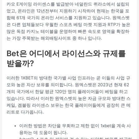
카오 E게이밍 라이센스를 발급받아 네덜란드 퀴라소에서 설립되
었고, 온라인은 12년전부터 지원하기 시작하여 현재는 한국을 포
함해 61개 국가의 온라인 서비스를 지원하고 있습니다. 원엑스벳
은 다른 업체들보다 우월한 스포츠 베팅 마켓 지원과 RTP가 높은
많은 독점 카지노 테이블을 운영하며 빠른 속도로 영역을 확장하
는 가장 주목받는 해외배팅사이트 중 하나 입니다.
Bet은 어디에서 라이선스와 규제를
받을까?
이러한 1XBET의 방대한 국가별 사업 인프라는 곧 이들의 사업 규
모와 높은 자산 보유를 의미합니다. 원엑스벳은 2023년 현재 62
개의 국가에서 한달 평균 120만 명의 플레이어들이 베팅을 하고
있습니다. 따라서 이러한 원엑스벳의 높은 자금 규모와 방대한 스
케일, 겜블링 라이센스 보유는 한국 플레이어들에게 굉장히 큰 메
리트로 다가옵니다.
이러한 방법은 차단을 우회하고 제한 없이 1xbet을 계속 사
용하는 데 도움이 됩니다.