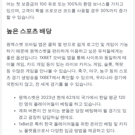
어는 첫 보증금의 100 유로 또는 100%의 환영 보너스를 가지고
있으며, 고객이 특별 프로모션 코드를 사용할 경우 30%까지 증가
할 수 있습니다.
높은 스포츠 배당
원엑스벳 모바일 앱은 클릭 몇 번으로 쉽게 로그인 및 게임이 가능
하기 때문에 원엑스벳을 편리하게 이용하고 싶은 유저들에게는
좋은 옵션입니다. 1XBET 모바일 앱을 통해 사이트와 동일하게 테
이블 게임, 카드 게임 등이 있는 라이브 카지노 게임, 슬롯, 잭팟
등 수많은 게임을 만나볼 수 있습니다. 축구, 야구, 농구 등의 스포
츠 경기 생방송을 1XBET에서 확인할 수 있으며, 우리나라 경기에
국한되지 않고, 전 세계 경기를 볼 수 있습니다.
원엑스벳은 2023년 현재 62개의 국가에서 한달 평균 120
만 명의 플레이어들이 베팅을 하고 있습니다.
계좌 버튼이 안 보이는 분들은 당장 베팅해야 될 경기도 있
겠고 굉장히 답답하실 텐데요.
1xBet은 특히 한국 플레이어들을 위한 온라인 베팅 및 카지
노 플랫폼으로서 다양한 입금 방법을 제공하고 있다.