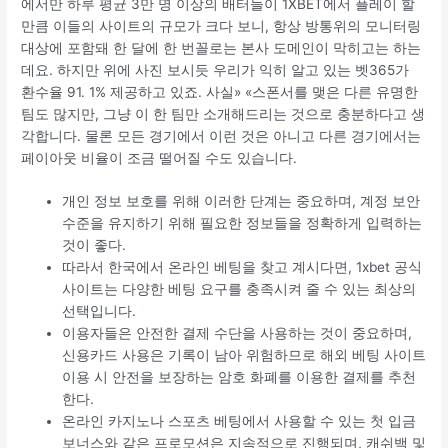
에서만 하루 평균 3만 명 이상의 배터들이 1XBET에서 플레이 할
만큼 이들의 사이트의 규모가 크다 보니, 항상 방통위의 모니터링
대상에 포함돼 한 달에 한 번꼴로는 본사 도메인이 막히고는 하는
데요. 하지만 위에 사진 보시듯 우리가 익히 알고 있는 벳365가
환수율 91. 1% 제공하고 있죠. 사실» «스폰서를 맺은 다른 유명한
팀도 많지만, 그냥 이 한 팀만 소개해드리는 것으로 충분하다고 생
각합니다. 물론 모든 경기에서 이런 것은 아니고 다른 경기에서는
페이아웃 비율이 조금 떨어질 수도 있습니다.
개인 정보 보호를 위해 이러한 단계는 중요하며, 계정 보안
수준을 유지하기 위해 필요한 정보들을 정확하게 입력하는
것이 좋다.
따라서 한국에서 온라인 베팅을 찾고 계시다면, 1xbet 공식
사이트는 다양한 베팅 요구를 충족시켜 줄 수 있는 최상의
선택입니다.
이용자들은 안전한 결제 수단을 사용하는 것이 중요하며,
신용카드 사용은 기록이 남아 위험하므로 해외 베팅 사이트
이용 시 안전을 보장하는 암호 화폐를 이용한 결제를 추천
한다.
온라인 카지노나 스포츠 베팅에서 사용할 수 있는 첫 입금
보너스와 같은 프로모션은 지속적으로 진행되며, 캐쉬백 및