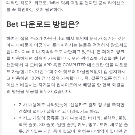
대적인 척도가 되므로, 1xBet 먹튀 걱정을 했다면 공식 라이선스
를 꼭 확인하는 것이 필요하다.
Bet 다운로드 방법은?
하여간 접속 주소가 차단된다고 해서 보안에 문제가 생기는 것은
아니기 때문에 이곳에서 플레이하시는 분들은 걱정하지 않으셔도
됩니다. Com 이나 지속적으로 차단되고 있으니, 본 페이지 링크
를 이용하시면 접속이 가능합니다. 우선 원엑스벳 가입을 했다면
왠만해서 다 모바일 APP 혹은 COMPUTER 데스크탑 앱을 다운로
드 가능합니다. 매번 우회주소 찾으러 다닐필요없이 앱 설치하시
고 이용하면 100% 정상 접속 가능합니다. 즉, 결론적으론 해외 라
이센스 배팅사는 자기들의 웹사이트에서 배팅을 한 한국 회원들
의 명단을 제공할 의무가 없습니다.
기사 내용에도 나와있듯이 “신용카드 결제 정보를 추적한
경찰에 덜미가 잡혔다” 고 나와있기도 하죠.
카지노 게임의 종류를 크게 나눈다면 바카라, 블랙잭, 룰렛,
잭팟 슬롯, 3D 슬롯, 일반 슬롯, 키노, 빙고, 포커, 새로운 슬
롯, 인기있는 게임 등이 있으며, 원하는» «게임이 있다면 검