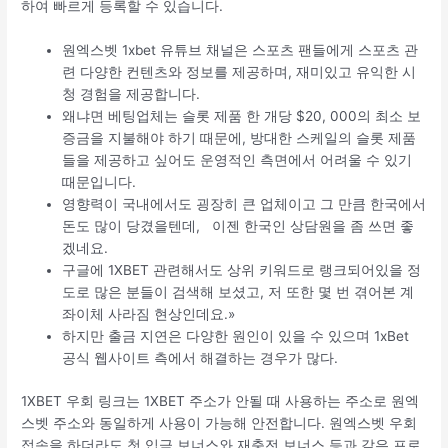
하여 빠르게 등록할 수 있습니다.
원엑스벳 1xbet 유튜브 채널은 스포츠 팬들에게 스포츠 관
련 다양한 컨텐츠와 정보를 제공하며, 재미있고 유익한 시
청 경험을 제공합니다.
왜냐면 베팅업체는 슬롯 제품 한 개당 $20, 000의 최소 보
증금을 지불해야 하기 때문에, 방대한 스케일의 슬롯 제품
들을 제공하고 싶어도 운영적인 측면에서 어려울 수 있기
때문입니다.
영향력이 국내에서도 굉장히 큰 업체이고 그 만큼 한국에서
돈도 많이 당겼을텐데, 이젠 한국인 상담원을 좀 쓰면 좋
겠네요.
구글에 1XBET 관련해서도 상위 키워드로 랭크되어있을 정
도로 많은 분들이 검색해 보셨고, 저 또한 몇 번 겪어본 계
좌이체 사라짐 현상인데요.»
하지만 출금 지연은 다양한 원인이 있을 수 있으며 1xBet
공식 웹사이트 측에서 해결하는 경우가 많다.
1XBET 우회 링크는 1XBET 주소가 안될 때 사용하는 주소로 원엑
스벳 주소와 동일하게 사용이 가능해 안전합니다. 원엑스벳 우회
접속을 하더라도 첫 입금 보너스와 재충전 보너스 등과 같은 프로