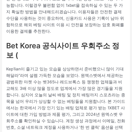
능합니다. 이럴경우 불편함 없이 1xbet을 접속하실 수 있는 두 가
지 확실한 방법을 안내해드리겠습니다. 이용자들은 안전한 결제
수단을 사용하는 것이 중요하며, 신용카드 사용은 기록이 남아 위
험하므로 해외 베팅 사이트 이용 시 안전을 보장하는 암호 화폐를
이용한 결제를 추천한다.
Bet Korea 공식사이트 우회주소 정
보 (
Kep1ian이 즐기고 있는 모습을 상상하면서 준비했으니 많이 기대
해달라”라며 설렘 가득한 모습을 보였다. 원엑스벳에서 제공하는
광범위한 마켓 수는 벳365나 레드브록스 등 쟁쟁한 업체들과 비
교해도 3배 이상 많을 정도로 업계에서 가장 많은 경기들을 지원
합니다. 심지어 오늘의 날씨 배팅 및 정치 배팅까지 스포츠라는 종
목을 넘어 우리가 상상할 수 없는 베팅들을 지원합니다. 본 가이드
에서는 한국에서 가장 인기 있는 배팅 업체로 평가 받는 1XBET 사
이트에 대한 가입 방법과 제품 평가, 그리고 2024년 원엑스벳 우
회주소를 확인하실 수 있습니다. 계정 생성 과정에서 이메일, 전화
번호, 소셜 네트워크 계정을 사용하거나 ‘한 번 클릭’ 옵션을 선택