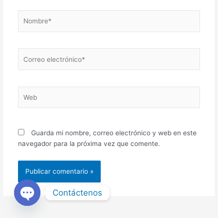
Nombre*
Correo
electrónico*
Web
Guarda mi nombre, correo electrónico y web en este
navegador para la próxima vez que comente.
Contáctenos
Open
chaty