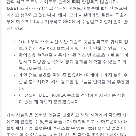
단의 최고 포르노 사이트로 순위에 따라 한정되지 않습니다.
1XBET 조작사건(? )은 그 유저의 이해도가 부족해 벌어진 해프닝
이라고 생각하고 있습니다. 왜냐, 그게 사실이라면 욜란다 구호기
부에 마스크 20억치 기부하고 SBC에서 수상받고 이런게 말이 안
되니까요.
1xbet 우회 주소 최신 보안 기술로 뒷받침되므로 귀하의 정
보가 항상 안전하고 보호되어 있는지 확인할 수 있습니다.
원엑스벳 1XBet은 사용자가 원 엑스 벳 스포츠 이벤트에 베
팅하고 다양한 종목에서 경기 결과를 예측할 수 있는 기회
를» «제공합니다.
개인 정보 보호를 위해 꼭 필요한» «단계이니 계정 보안 수
준을 충족시키기 위해 필요한 정보들을 입력할 것을 추천한
다.
이 정도면 1XBET KOREA 주소를 전담하여 차단하는 직원
이 있는 게 아닌지 모르겠습니다.
가상 사설망은 인터넷 연결을 보호하고 해당 지역에서 차단된 사
이트에 연결할 수 있도록 해줍니다. 마지막으로, 스마트폰이나 태
블릿에서 직접 플랫폼에 액세스할 수 있는 1xbet 모바일 앱을 다
운로드할 수 있습니다. 이러한 방법은 차단을 우회하고 제한 없이