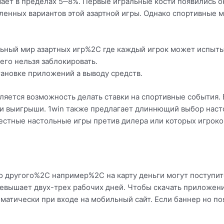
ает в пределах 5‒8%. Первые игральные кости появились о
ленных вариантов этой азартной игры. Однако спортивные м
ьный мир азартных игр%2C где каждый игрок может испытыв
го нельзя заблокировать.
ановке приложений а выводу средств.
ляется возможность делать ставки на спортивные события
вои выигрыши. 1win также предлагает длиннющий выбор нас
вестные настольные игры претив дилера или которых игроко
о другого%2C например%2C на карту деньги могут поступи
вышает двух-трех рабочих дней. Чтобы скачать приложени
томатически при входе на мобильный сайт. Если баннер но 