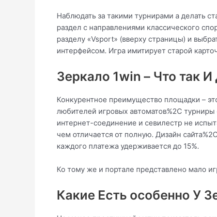
Наблюдать за такими турнирами а делать ст
раздел с направлениями классического спо
разделу «Vsport» (вверху страницы) и выбр
интерфейсом. Игра имитирует старой карто
Зеркало 1win – Что так 
Конкурентное преимущество площадки – эт
любителей игровых автоматов%2C турниры 
интернет-соединение и севилестр не испыт
чем отличается от полную. Дизайн сайта%2
каждого платежа удерживается до 15%.
Ко тому же и портале представлено мало и
Какие Есть особенно У З