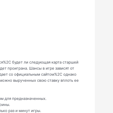
лся%2C будет ли следующая карта старшей
ет проиграна. Шансы в игре зависят от
адает со официальным сайтом%2C однако
 можно вырученных свою ставку вплоть ее
ным для предназначенных.
коины.
ько раз и минут игры.