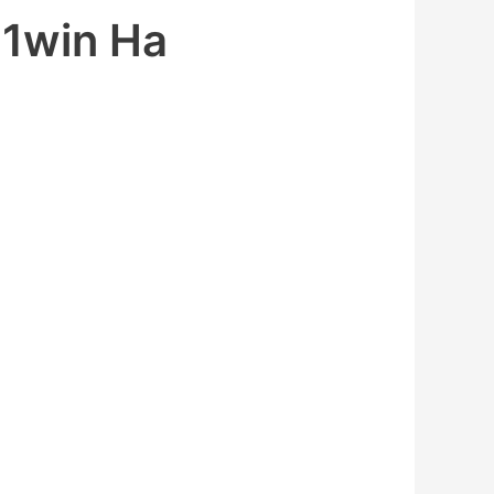
 1win На