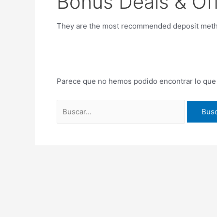
Bonus Deals & Of
They are the most recommended deposit metho
Parece que no hemos podido encontrar lo que