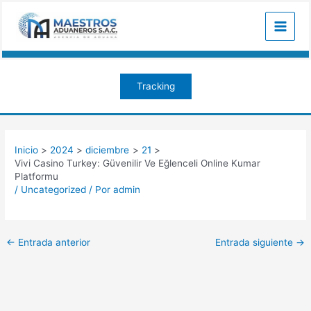
Ir
Navegación
Main
al
de
Menu
contenido
entradas
Tracking
Inicio
2024
diciembre
21
Vivi Casino Turkey: Güvenilir Ve Eğlenceli Online Kumar
Platformu
/
Uncategorized
/ Por
admin
←
Entrada anterior
Entrada siguiente
→