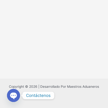
Copyright © 2026 | Desarrollado Por Maestros Aduaneros
Contáctenos
Open
chaty