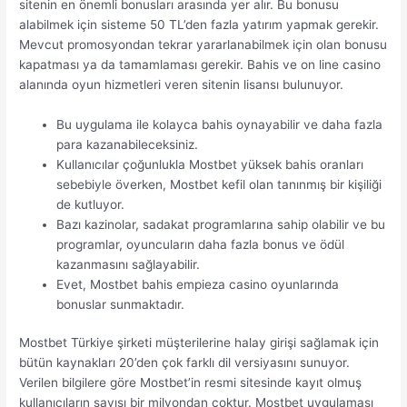
sitenin en önemli bonusları arasında yer alır. Bu bonusu
alabilmek için sisteme 50 TL’den fazla yatırım yapmak gerekir.
Mevcut promosyondan tekrar yararlanabilmek için olan bonusu
kapatması ya da tamamlaması gerekir. Bahis ve on line casino
alanında oyun hizmetleri veren sitenin lisansı bulunuyor.
Bu uygulama ile kolayca bahis oynayabilir ve daha fazla
para kazanabileceksiniz.
Kullanıcılar çoğunlukla Mostbet yüksek bahis oranları
sebebiyle överken, Mostbet kefil olan tanınmış bir kişiliği
de kutluyor.
Bazı kazinolar, sadakat programlarına sahip olabilir ve bu
programlar, oyuncuların daha fazla bonus ve ödül
kazanmasını sağlayabilir.
Evet, Mostbet bahis empieza casino oyunlarında
bonuslar sunmaktadır.
Mostbet Türkiye şirketi müşterilerine halay girişi sağlamak için
bütün kaynakları 20’den çok farklı dil versiyasını sunuyor.
Verilen bilgilere göre Mostbet’in resmi sitesinde kayıt olmuş
kullanıcıların sayısı bir milyondan çoktur. Mostbet uygulaması