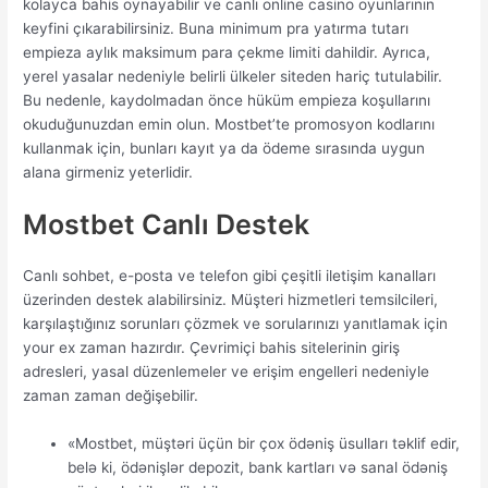
kolayca bahis oynayabilir ve canlı online casino oyunlarının
keyfini çıkarabilirsiniz. Buna minimum pra yatırma tutarı
empieza aylık maksimum para çekme limiti dahildir. Ayrıca,
yerel yasalar nedeniyle belirli ülkeler siteden hariç tutulabilir.
Bu nedenle, kaydolmadan önce hüküm empieza koşullarını
okuduğunuzdan emin olun. Mostbet’te promosyon kodlarını
kullanmak için, bunları kayıt ya da ödeme sırasında uygun
alana girmeniz yeterlidir.
Mostbet Canlı Destek
Canlı sohbet, e-posta ve telefon gibi çeşitli iletişim kanalları
üzerinden destek alabilirsiniz. Müşteri hizmetleri temsilcileri,
karşılaştığınız sorunları çözmek ve sorularınızı yanıtlamak için
your ex zaman hazırdır. Çevrimiçi bahis sitelerinin giriş
adresleri, yasal düzenlemeler ve erişim engelleri nedeniyle
zaman zaman değişebilir.
«Mostbet, müştəri üçün bir çox ödəniş üsulları təklif edir,
belə ki, ödənişlər depozit, bank kartları və sanal ödəniş