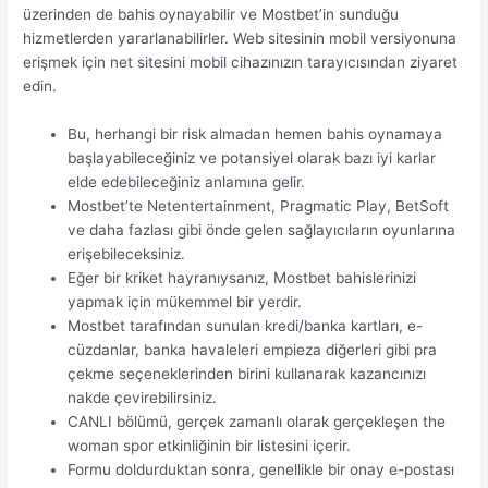
üzerinden de bahis oynayabilir ve Mostbet’in sunduğu
hizmetlerden yararlanabilirler. Web sitesinin mobil versiyonuna
erişmek için net sitesini mobil cihazınızın tarayıcısından ziyaret
edin.
Bu, herhangi bir risk almadan hemen bahis oynamaya
başlayabileceğiniz ve potansiyel olarak bazı iyi karlar
elde edebileceğiniz anlamına gelir.
Mostbet’te Netentertainment, Pragmatic Play, BetSoft
ve daha fazlası gibi önde gelen sağlayıcıların oyunlarına
erişebileceksiniz.
Eğer bir kriket hayranıysanız, Mostbet bahislerinizi
yapmak için mükemmel bir yerdir.
Mostbet tarafından sunulan kredi/banka kartları, e-
cüzdanlar, banka havaleleri empieza diğerleri gibi pra
çekme seçeneklerinden birini kullanarak kazancınızı
nakde çevirebilirsiniz.
CANLI bölümü, gerçek zamanlı olarak gerçekleşen the
woman spor etkinliğinin bir listesini içerir.
Formu doldurduktan sonra, genellikle bir onay e-postası