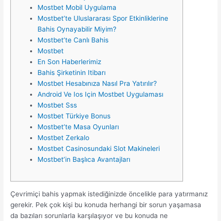
Mostbet Mobil Uygulama
Mostbet’te Uluslararası Spor Etkinliklerine
Bahis Oynayabilir Miyim?
Mostbet’te Canlı Bahis
Mostbet
En Son Haberlerimiz
Bahis Şirketinin Itibarı
Mostbet Hesabınıza Nasıl Pra Yatırılır?
Android Ve Ios Için Mostbet Uygulaması
Mostbet Sss
Mostbet Türkiye Bonus
Mostbet’te Masa Oyunları
Mostbet Zerkalo
Mostbet Casinosundaki Slot Makineleri
Mostbet’in Başlıca Avantajları
Çevrimiçi bahis yapmak istediğinizde öncelikle para yatırmanız
gerekir. Pek çok kişi bu konuda herhangi bir sorun yaşamasa
da bazıları sorunlarla karşılaşıyor ve bu konuda ne