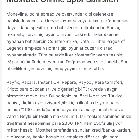
Moneyline, point spread ve over/under gibi geleneksel
bahislerin yanı sıra bireysel oyuncu veya takım performansına
dayalı daha spesifik prop bahisleri de mümkündür. Bunlar,
rekabetçi çevrimiçi oyun dünyasındaki etkinlikler üzerine
oynanan bahislerdir. Counter-Strike, Dota 2, Little league of
Legends empieza Valorant gibi oyunlar düzenli olarak
oynanmaktadır. Tüm bu etkinlikler Mostbet’in web sitesinin
eSpor bölümünde mevcuttur. Doğrudan web sitesindeki eSpor
etkinlikleri için çevrimiçi maç yayınları mevcuttur.
Payfix, Papara, Instant QR, Pepara, Paybol, Para tarnsferi,
Kripto para cüzdanları ve diğerleri gibi Türkiye’de yaygın
hizmetler mevcuttur. Bu nedenle, şu özel Most bet Türkiye
bahis şirketinin yeni ziyaretçileri için ilk afin de yatırma da
anında %100 sunduğu promosyonları alma iyi fırsatı hediye
vardır. Böyle bir teklifin maksimum tutarı toplam sprained ankle
treatment hesaplarına para 2300 TRY hem 250fs ulaşıyor
miktar hesabı. Mostbet tarafından sunulan kredi/banka kartları,
e-cüzdanlar, banka havaleleri empieza diğerleri gibi para