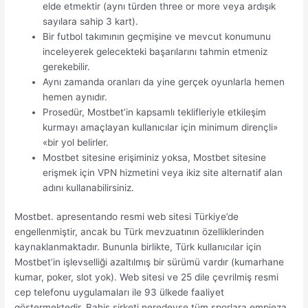
elde etmektir (aynı türden three or more veya ardışık
sayılara sahip 3 kart).
Bir futbol takımının geçmişine ve mevcut konumunu
inceleyerek gelecekteki başarılarını tahmin etmeniz
gerekebilir.
Aynı zamanda oranları da yine gerçek oyunlarla hemen
hemen aynıdır.
Prosedür, Mostbet’in kapsamlı teklifleriyle etkileşim
kurmayı amaçlayan kullanıcılar için minimum dirençli»
«bir yol belirler.
Mostbet sitesine erişiminiz yoksa, Mostbet sitesine
erişmek için VPN hizmetini veya ikiz site alternatif alan
adını kullanabilirsiniz.
Mostbet. apresentando resmi web sitesi Türkiye’de
engellenmiştir, ancak bu Türk mevzuatının özelliklerinden
kaynaklanmaktadır. Bununla birlikte, Türk kullanıcılar için
Mostbet’in işlevselliği azaltılmış bir sürümü vardır (kumarhane
kumar, poker, slot yok). Web sitesi ve 25 dile çevrilmiş resmi
cep telefonu uygulamaları ile 93 ülkede faaliyet
göstermektedir. Bahis şirketi neredeyse tüm sporlara empieza