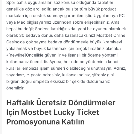
Spor bahis uygulamaları söz konusu olduğunda tabletler
genellikle göz ardı edilir, ancak bu site tüm büyük product
markaları için destek sunmayı garantilemiştir. Uygulamaya PC
veya Mac bilgisayarınız üzerinden sobre erişebilirsiniz. Ama
hepsi bu değil; Sadece katıldığınızda, yeni bir oyuncu olarak ek
olarak 30 bedava dönüş daha kazanacaksınız! Mostbet Online
Casino’da çok sayıda bedava döndürmeyle büyük ikramiyeyi
yakalamak ve büyük kazanmak için birçok fırsatınız olacak.»
«[newline]Öncelikle güvenilir ve lisanslı bir ödeme yöntemi
kullanmanız önemlidir. Ayrıca, her ödeme yönteminin kendi
kuralları empieza işlem süreleri olabileceğini unutmayın. Adınız,
soyadınız, e-posta adresiniz, kullanıcı adınız, şifreniz gibi
bilgileri doğru empieza eksiksiz bir şekilde doldurmanız
önemlidir.
Haftalık Ücretsiz Döndürmeler
Için Mostbet Lucky Ticket
Promosyonuna Katılın