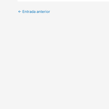
←
Entrada anterior