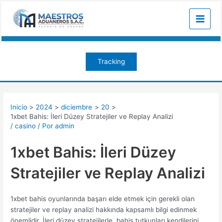
Ir
Navegación
Main
al
de
Menu
contenido
entradas
Tracking
Inicio
2024
diciembre
20
1xbet Bahis: İleri Düzey Stratejiler ve Replay Analizi
/
casino
/ Por
admin
1xbet Bahis: İleri Düzey
Stratejiler ve Replay Analizi
1xbet bahis oyunlarında başarı elde etmek için gerekli olan
stratejiler ve replay analizi hakkında kapsamlı bilgi edinmek
önemlidir. İleri düzey stratejilerle, bahis tutkunları kendilerini