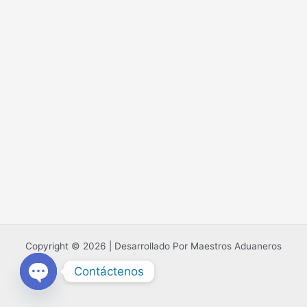
Copyright © 2026 | Desarrollado Por Maestros Aduaneros
Contáctenos
Open
chaty