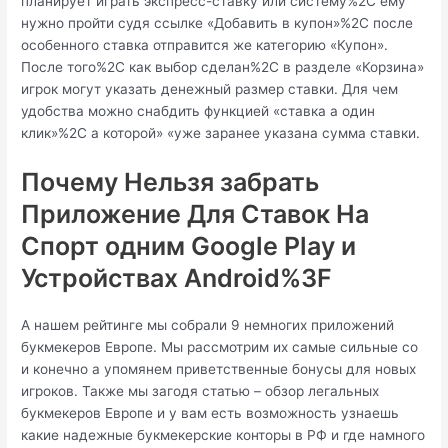
планирует играть экспресс-ставку или систему%2C ему
нужно пройти судя ссылке «Добавить в купон»%2C после
особенного ставка отправится же категорию «Купон».
После того%2C как выбор сделан%2C в разделе «Корзина»
игрок могут указать денежный размер ставки. Для чем
удобства можно снабдить функцией «ставка а один
клик»%2C а которой» «уже заранее указана сумма ставки.
Почему Нельзя забрать
Приложение Для Ставок На
Спорт одним Google Play и
Устройствах Android%3F
А нашем рейтинге мы собрали 9 немногих приложений
букмекеров Европе. Мы рассмотрим их самые сильные со
и конечно а упомянем приветственные бонусы для новых
игроков. Также мы загодя статью – обзор легальных
букмекеров Европе и у вам есть возможность узнаешь
какие надежные букмекерские конторы в РФ и где намного