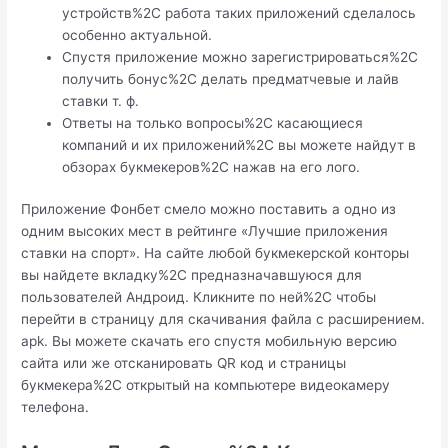
устройств%2C работа таких приложений сделалось
особенно актуальной.
Спустя приложение можно зарегистрироваться%2C
получить бонус%2C делать предматчевые и лайв
ставки т. ф.
Ответы на только вопросы%2C касающиеся
компаний и их приложений%2C вы можете найдут в
обзорах букмекеров%2C нажав на его лого.
Приложение Фонбет смело можно поставить а одно из
одним высоких мест в рейтинге «Лучшие приложения
ставки на спорт». На сайте любой букмекерской конторы
вы найдете вкладку%2C предназначавшуюся для
пользователей Андроид. Кликните по ней%2C чтобы
перейти в страницу для скачивания файла с расширением.
apk. Вы можете скачать его спустя мобильную версию
сайта или же отсканировать QR код и страницы
букмекера%2C открытый на компьютере видеокамеру
телефона.