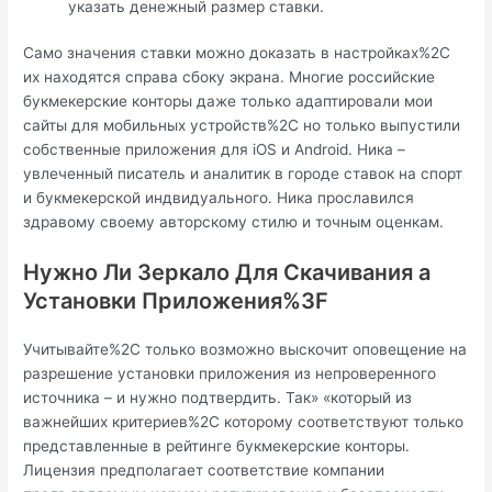
указать денежный размер ставки.
Само значения ставки можно доказать в настройках%2C
их находятся справа сбоку экрана. Многие российские
букмекерские конторы даже только адаптировали мои
сайты для мобильных устройств%2C но только выпустили
собственные приложения для iOS и Android. Ника –
увлеченный писатель и аналитик в городе ставок на спорт
и букмекерской индвидуального. Ника прославился
здравому своему авторскому стилю и точным оценкам.
Нужно Ли Зеркало Для Скачивания а
Установки Приложения%3F
Учитывайте%2C только возможно выскочит оповещение на
разрешение установки приложения из непроверенного
источника – и нужно подтвердить. Так» «который из
важнейших критериев%2C которому соответствуют только
представленные в рейтинге букмекерские конторы.
Лицензия предполагает соответствие компании