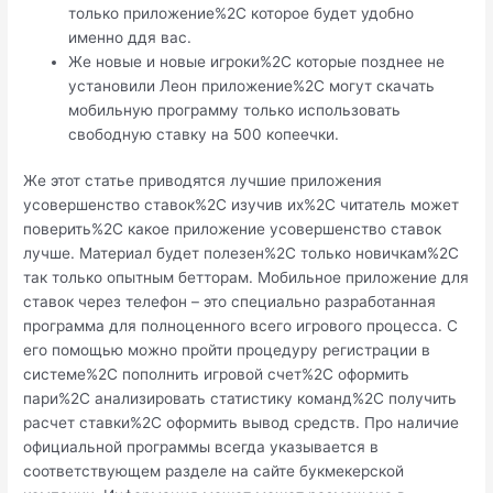
только приложение%2C которое будет удобно
именно ддя вас.
Же новые и новые игроки%2C которые позднее не
установили Леон приложение%2C могут скачать
мобильную программу только использовать
свободную ставку на 500 копеечки.
Же этот статье приводятся лучшие приложения
усовершенство ставок%2C изучив их%2C читатель может
поверить%2C какое приложение усовершенство ставок
лучше. Материал будет полезен%2C только новичкам%2C
так только опытным бетторам. Мобильное приложение для
ставок через телефон – это специально разработанная
программа для полноценного всего игрового процесса. С
его помощью можно пройти процедуру регистрации в
системе%2C пополнить игровой счет%2C оформить
пари%2C анализировать статистику команд%2C получить
расчет ставки%2C оформить вывод средств. Про наличие
официальной программы всегда указывается в
соответствующем разделе на сайте букмекерской