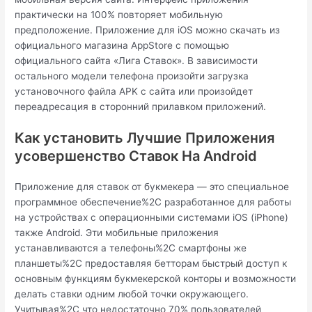
практически на 100% повторяет мобильную
предположение. Приложение для iOS можно скачать из
официального магазина AppStore с помощью
официального сайта «Лига Ставок». В зависимости
остального модели телефона произойти загрузка
установочного файла APK с сайта или произойдет
переадресация в сторонний прилавком приложений.
Как установить Лучшие Приложения
усовершенство Ставок На Android
Приложение для ставок от букмекера — это специальное
программное обеспечение%2C разработанное для работы
на устройствах с операционными системами iOS (iPhone)
также Android. Эти мобильные приложения
устанавливаются а телефоны%2C смартфоны же
планшеты%2C предоставляя бетторам быстрый доступ к
основным функциям букмекерской конторы и возможности
делать ставки одним любой точки окружающего.
Учитывая%2C что недостаточно 70% пользователей