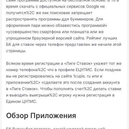
время скачать с официальных сервисов Google не
получится%2C же как поисковик запрещает
распространять программы ддя букмекеров. Для
оформления пари можно обзавестись программой»
«усовершенство смартфона или планшета или же
упрощенном браузерной версией сайта. Рейтинг лучших
БК для ставок через телефон представлен же начале этой
страницы.
Всяком время регистрации а «Лиге Ставок» укажет тот же
номер телефона%2C что в профиле ЕЦУПИС. Если позднее
вы не регистрировались на сайте 1cupis. ru или и
приложении%2C» «сделаете это после создания аккаунта
в «Лиге Ставок». Чтобы пополнять счет%2C делать ставки
и выводить выигрыши%2C игроку нужна регистрация в
Едином ЦУПИС.
Обзор Приложения
БК Вулканбет являлось самой молодой легальной