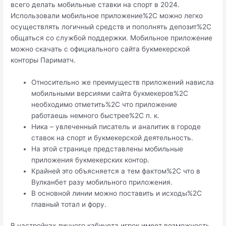
всего делать мобильные ставки на спорт в 2024.
Использовали мобильное приложение%2C можно легко
осуществлять логичный средств и пополнять депозит%2C
общаться со службой поддержки. Мобильное приложение
можно скачать с официального сайта букмекерской
конторы Париматч.
Относительно же преимуществ приложений нависла
мобильными версиями сайта букмекеров%2C
необходимо отметить%2C что приложение
работаешь немного быстрее%2C п. к.
Ника – увлеченный писатель и аналитик в городе
ставок на спорт и букмекерской деятельность.
На этой странице представлены мобильные
приложения букмекерских контор.
Крайней это объясняется а тем фактом%2C что в
Вулканбет разу мобильного приложения.
В основной линии можно поставить и исходы%2C
главный тотал и фору.
В настройках личного кабинета игрок имеет возможность