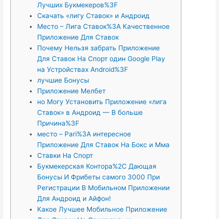
Лучших Букмекеров%3F
Скачать «лигу Ставок» и Андроид
Место – Лига Ставок%3A Качественное
Приложение Для Ставок
Почему Нельзя забрать Приложение
Для Ставок На Спорт один Google Play
на Устройствах Android%3F
лучшие Бонусы
Приложение Мелбет
но Могу Установить Приложение «лига
Ставок» в Андроид — В больше
Причина%3F
место – Pari%3A интересное
Приложение Для Ставок На Бокс и Мма
Ставки На Спорт
Букмекерская Контора%2C Дающая
Бонусы И Фрибеты самого 3000 При
Регистрации В Мобильном Приложении
Для Андроид и Айфон!
Какое Лучшее Мобильное Приложение