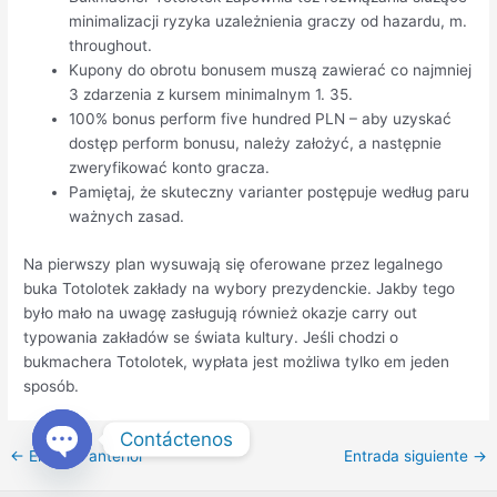
minimalizacji ryzyka uzależnienia graczy od hazardu, m.
throughout.
Kupony do obrotu bonusem muszą zawierać co najmniej
3 zdarzenia z kursem minimalnym 1. 35.
100% bonus perform five hundred PLN – aby uzyskać
dostęp perform bonusu, należy założyć, a następnie
zweryfikować konto gracza.
Pamiętaj, że skuteczny varianter postępuje według paru
ważnych zasad.
Na pierwszy plan wysuwają się oferowane przez legalnego
buka Totolotek zakłady na wybory prezydenckie. Jakby tego
było mało na uwagę zasługują również okazje carry out
typowania zakładów se świata kultury. Jeśli chodzi o
bukmachera Totolotek, wypłata jest możliwa tylko em jeden
sposób.
Contáctenos
←
Entrada anterior
Entrada siguiente
→
Open
chaty