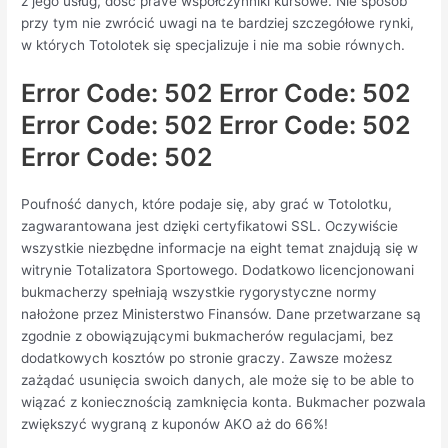
z jego usług, dość prave współczynniki kursowe. Nie sposób
przy tym nie zwrócić uwagi na te bardziej szczegółowe rynki,
w których Totolotek się specjalizuje i nie ma sobie równych.
Error Code: 502 Error Code: 502
Error Code: 502 Error Code: 502
Error Code: 502
Poufność danych, które podaje się, aby grać w Totolotku,
zagwarantowana jest dzięki certyfikatowi SSL. Oczywiście
wszystkie niezbędne informacje na eight temat znajdują się w
witrynie Totalizatora Sportowego. Dodatkowo licencjonowani
bukmacherzy spełniają wszystkie rygorystyczne normy
nałożone przez Ministerstwo Finansów. Dane przetwarzane są
zgodnie z obowiązującymi bukmacherów regulacjami, bez
dodatkowych kosztów po stronie graczy. Zawsze możesz
zażądać usunięcia swoich danych, ale może się to be able to
wiązać z koniecznością zamknięcia konta. Bukmacher pozwala
zwiększyć wygraną z kuponów AKO aż do 66%!