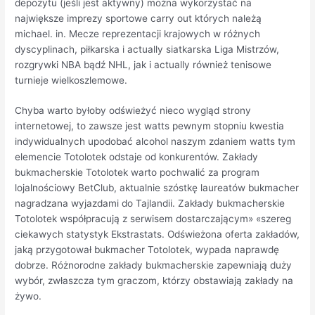
depozytu (jeśli jest aktywny) można wykorzystać na
największe imprezy sportowe carry out których należą
michael. in. Mecze reprezentacji krajowych w różnych
dyscyplinach, piłkarska i actually siatkarska Liga Mistrzów,
rozgrywki NBA bądź NHL, jak i actually również tenisowe
turnieje wielkoszlemowe.
Chyba warto byłoby odświeżyć nieco wygląd strony
internetowej, to zawsze jest watts pewnym stopniu kwestia
indywidualnych upodobać alcohol naszym zdaniem watts tym
elemencie Totolotek odstaje od konkurentów. Zakłady
bukmacherskie Totolotek warto pochwalić za program
lojalnościowy BetClub, aktualnie szóstkę laureatów bukmacher
nagradzana wyjazdami do Tajlandii. Zakłady bukmacherskie
Totolotek współpracują z serwisem dostarczającym» «szereg
ciekawych statystyk Ekstrastats. Odświeżona oferta zakładów,
jaką przygotował bukmacher Totolotek, wypada naprawdę
dobrze. Różnorodne zakłady bukmacherskie zapewniają duży
wybór, zwłaszcza tym graczom, którzy obstawiają zakłady na
żywo.