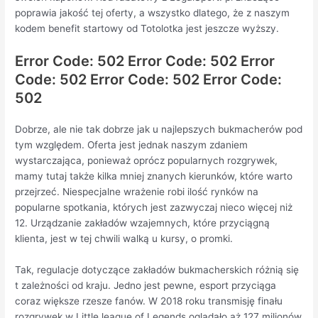
poprawia jakość tej oferty, a wszystko dlatego, że z naszym
kodem benefit startowy od Totolotka jest jeszcze wyższy.
Error Code: 502 Error Code: 502 Error
Code: 502 Error Code: 502 Error Code:
502
Dobrze, ale nie tak dobrze jak u najlepszych bukmacherów pod
tym względem. Oferta jest jednak naszym zdaniem
wystarczająca, ponieważ oprócz popularnych rozgrywek,
mamy tutaj także kilka mniej znanych kierunków, które warto
przejrzeć. Niespecjalne wrażenie robi ilość rynków na
popularne spotkania, których jest zazwyczaj nieco więcej niż
12. Urządzanie zakładów wzajemnych, które przyciągną
klienta, jest w tej chwili walką u kursy, o promki.
Tak, regulacje dotyczące zakładów bukmacherskich różnią się
t zależności od kraju. Jedno jest pewne, esport przyciąga
coraz większe rzesze fanów. W 2018 roku transmisję finału
rozgrywek w Little league of Legends oglądało aż 127 milionów