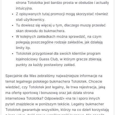
strona Totolotka jest bardzo prosta w obsłudze i actually
intuicyjna.
Z opisywanych tutaj promocji mogą skorzystać również
stali użytkownicy.
Tu dowiesz się więcej u tym, dlaczego muszę przesłać
skan dowodu do bukmachera.
W kolejnych zakładkach można sprawdzić, na czym
polegają poszczególne rodzaje zakładów, jak działają
limity itp.
Totolotek przygotował dla swoich klientów program
lojalnościowy Guess Club, w którym gracze zbierają
punkty za każdy postawiony zakład.
Specjalnie dla Was zebraliśmy najważniejsze informacje na
temat legalnego polskiego bukmachera Totolotek. Chcecie
wiedzieć, czy Totolotek jest legalny, ile trwa rejestracja, jaką
ma ofertę sportową i bonusową oraz jak działa strona
internetowa Totolotka? Odpowiedź» «na te i sporo innych
pytań znajdziecie w poniższym tekście. Legalny bukmacher
Totolotek gwarantuje wszystkim, którzy na co dzień korzystają