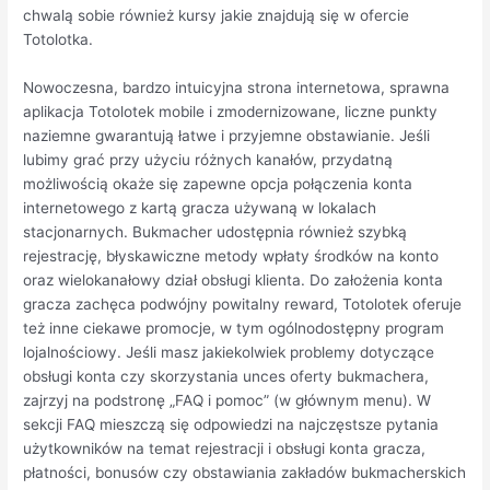
chwalą sobie również kursy jakie znajdują się w ofercie
Totolotka.
Nowoczesna, bardzo intuicyjna strona internetowa, sprawna
aplikacja Totolotek mobile i zmodernizowane, liczne punkty
naziemne gwarantują łatwe i przyjemne obstawianie. Jeśli
lubimy grać przy użyciu różnych kanałów, przydatną
możliwością okaże się zapewne opcja połączenia konta
internetowego z kartą gracza używaną w lokalach
stacjonarnych. Bukmacher udostępnia również szybką
rejestrację, błyskawiczne metody wpłaty środków na konto
oraz wielokanałowy dział obsługi klienta. Do założenia konta
gracza zachęca podwójny powitalny reward, Totolotek oferuje
też inne ciekawe promocje, w tym ogólnodostępny program
lojalnościowy. Jeśli masz jakiekolwiek problemy dotyczące
obsługi konta czy skorzystania unces oferty bukmachera,
zajrzyj na podstronę „FAQ i pomoc” (w głównym menu). W
sekcji FAQ mieszczą się odpowiedzi na najczęstsze pytania
użytkowników na temat rejestracji i obsługi konta gracza,
płatności, bonusów czy obstawiania zakładów bukmacherskich