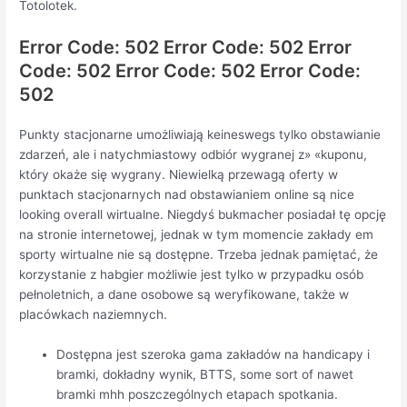
Totolotek.
Error Code: 502 Error Code: 502 Error
Code: 502 Error Code: 502 Error Code:
502
Punkty stacjonarne umożliwiają keineswegs tylko obstawianie
zdarzeń, ale i natychmiastowy odbiór wygranej z» «kuponu,
który okaże się wygrany. Niewielką przewagą oferty w
punktach stacjonarnych nad obstawianiem online są nice
looking overall wirtualne. Niegdyś bukmacher posiadał tę opcję
na stronie internetowej, jednak w tym momencie zakłady em
sporty wirtualne nie są dostępne. Trzeba jednak pamiętać, że
korzystanie z habgier możliwie jest tylko w przypadku osób
pełnoletnich, a dane osobowe są weryfikowane, także w
placówkach naziemnych.
Dostępna jest szeroka gama zakładów na handicapy i
bramki, dokładny wynik, BTTS, some sort of nawet
bramki mhh poszczególnych etapach spotkania.