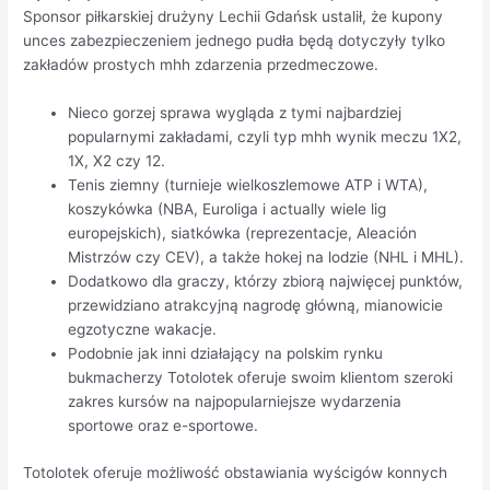
Sponsor piłkarskiej drużyny Lechii Gdańsk ustalił, że kupony
unces zabezpieczeniem jednego pudła będą dotyczyły tylko
zakładów prostych mhh zdarzenia przedmeczowe.
Nieco gorzej sprawa wygląda z tymi najbardziej
popularnymi zakładami, czyli typ mhh wynik meczu 1X2,
1X, X2 czy 12.
Tenis ziemny (turnieje wielkoszlemowe ATP i WTA),
koszykówka (NBA, Euroliga i actually wiele lig
europejskich), siatkówka (reprezentacje, Aleación
Mistrzów czy CEV), a także hokej na lodzie (NHL i MHL).
Dodatkowo dla graczy, którzy zbiorą najwięcej punktów,
przewidziano atrakcyjną nagrodę główną, mianowicie
egzotyczne wakacje.
Podobnie jak inni działający na polskim rynku
bukmacherzy Totolotek oferuje swoim klientom szeroki
zakres kursów na najpopularniejsze wydarzenia
sportowe oraz e-sportowe.
Totolotek oferuje możliwość obstawiania wyścigów konnych