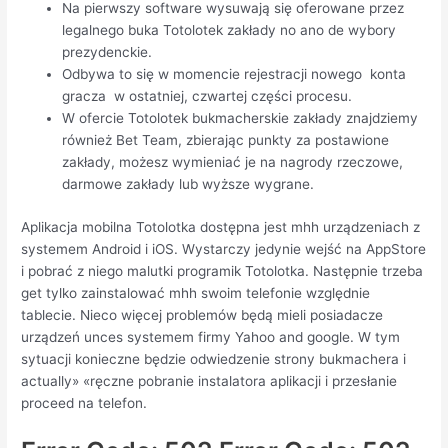
Na pierwszy software wysuwają się oferowane przez
legalnego buka Totolotek zakłady no ano de wybory
prezydenckie.
Odbywa to się w momencie rejestracji nowego konta
gracza w ostatniej, czwartej części procesu.
W ofercie Totolotek bukmacherskie zakłady znajdziemy
również Bet Team, zbierając punkty za postawione
zakłady, możesz wymieniać je na nagrody rzeczowe,
darmowe zakłady lub wyższe wygrane.
Aplikacja mobilna Totolotka dostępna jest mhh urządzeniach z
systemem Android i iOS. Wystarczy jedynie wejść na AppStore
i pobrać z niego malutki programik Totolotka. Następnie trzeba
get tylko zainstalować mhh swoim telefonie względnie
tablecie. Nieco więcej problemów będą mieli posiadacze
urządzeń unces systemem firmy Yahoo and google. W tym
sytuacji konieczne będzie odwiedzenie strony bukmachera i
actually» «ręczne pobranie instalatora aplikacji i przesłanie
proceed na telefon.