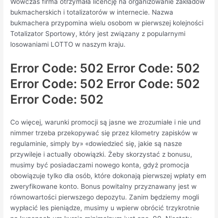
Wówczas firma otrzymała licencję na organizowanie zakładów
bukmacherskich i totalizatorów w internecie. Nazwa
bukmachera przypomina wielu osobom w pierwszej kolejności
Totalizator Sportowy, który jest związany z popularnymi
losowaniami LOTTO w naszym kraju.
Error Code: 502 Error Code: 502
Error Code: 502 Error Code: 502
Error Code: 502
Co więcej, warunki promocji są jasne we zrozumiałe i nie und
nimmer trzeba przekopywać się przez kilometry zapisków w
regulaminie, simply by» «dowiedzieć się, jakie są nasze
przywileje i actually obowiązki. Żeby skorzystać z bonusu,
musimy być posiadaczami nowego konta, gdyż promocja
obowiązuje tylko dla osób, które dokonają pierwszej wpłaty em
zweryfikowane konto. Bonus powitalny przyznawany jest w
równowartości pierwszego depozytu. Zanim będziemy mogli
wypłacić les pieniądze, musimy u wpierw obrócić trzykrotnie