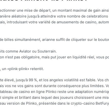
lectionner une mise de départ, un montant maximal de gain ains
manière aléatoire jusqu’à atteindre votre nombre de celebratio
frais, introduisant votre variété de amusements de casino, auto
 billes simultanément, arianne suffit de cliqueter sur le bouto
hits comme Aviator ou Souterrain.
n n’est pas obligatoire, mais put jouer en liquidité réel, vous 
un «plink-plink» retentit.
e élevé, jusqu’à 99 %, et los angeles volatilité est faible. Vos 
ais vos ne vos gains sont durante conséquence plus limitées. 
tableau de casino en ligne Plinko reste une adaptation numériq
ital simple et brillant dans lequel des joueurs choisissent une m
au version de Plinko, présentée dans le crypto-casino BetFury