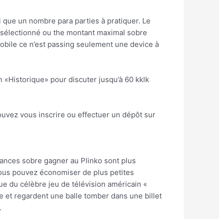
i que un nombre para parties à pratiquer. Le
ns sélectionné ou the montant maximal sobre
mobile ce n’est passing seulement une device à
n «Historique» pour discuter jusqu’à 60 kklk
pouvez vous inscrire ou effectuer un dépôt sur
chances sobre gagner au Plinko sont plus
Vous pouvez économiser de plus petites
ue du célèbre jeu de télévision américain «
ise et regardent une balle tomber dans une billet
.