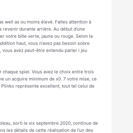
s well as ou moins élevé. Faites attention à
us revenir durante arrière. Au début d’une
r votre bille verte, jaune ou rouge. Selon la
 addition haut, vous n’avez pas besoin sobre
, vous avez peut-être entendu parler i jeu
 chaque spiel. Vous avez le choix entre trois
même un acquire minimum de x0. 7 votre mise, ce
linko représente excellent, tout tel celui de
bleau, sorti le six septembre 2020, continue de
 les détails de cette réalisation de l’un des