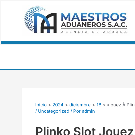
Ir
Navegación
al
de
contenido
entradas
Inicio
2024
diciembre
18
«jouez À Pli
/
Uncategorized
/ Por
admin
Plinko Slot Joue