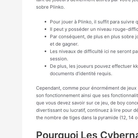
sobre Plinko.
Pour jouer à Plinko, il suffit para suivr
Il peut y posséder un niveau rouge-diffi
Par conséquent, de plus en plus sobre j
et de gagner.
Les niveaux de difficulté ici ne seront 
session.
De plus, les joueurs pouvez effectuer kk
documents d’identité requis.
Cependant, comme pour énormément de jeux para
son fonctionnement ainsi que ses fonctionnalit
que vous devez savoir sur ce jeu, de boy conce
divertissant ou lucratif, continuez à lire pour
the nombre de tiges dans la pyramide (12, 14 o
Pourquoi Les Cyberna