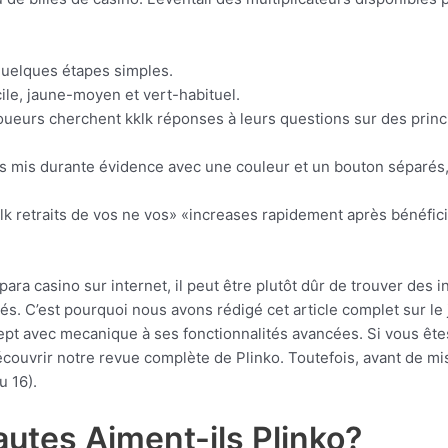
e quelques étapes simples.
cile, jaune-moyen et vert-habituel.
oueurs cherchent kklk réponses à leurs questions sur des princ
pas mis durante évidence avec une couleur et un bouton séparés, 
lk retraits de vos ne vos» «increases rapidement après bénéficie
 casino sur internet, il peut être plutôt dûr de trouver des i
és. C’est pourquoi nous avons rédigé cet article complet sur le
pt avec mecanique à ses fonctionnalités avancées. Si vous êtes
 découvrir notre revue complète de Plinko. Toutefois, avant de mi
u 16).
utes Aiment-ils Plinko?