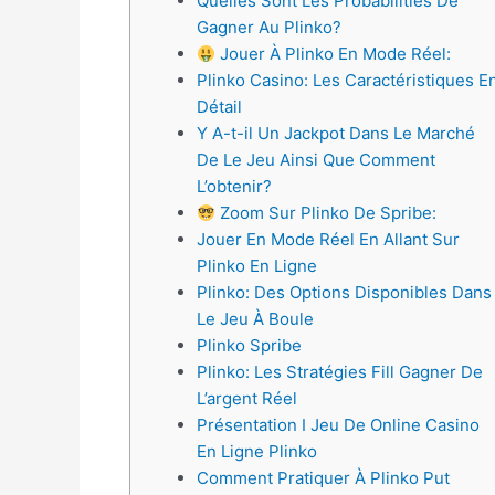
Quelles Sont Les Probabilities De
Gagner Au Plinko?
Jouer À Plinko En Mode Réel:
Plinko Casino: Les Caractéristiques E
Détail
Y A-t-il Un Jackpot Dans Le Marché
De Le Jeu Ainsi Que Comment
L’obtenir?
Zoom Sur Plinko De Spribe:
Jouer En Mode Réel En Allant Sur
Plinko En Ligne
Plinko: Des Options Disponibles Dans
Le Jeu À Boule
Plinko Spribe
Plinko: Les Stratégies Fill Gagner De
L’argent Réel
Présentation I Jeu De Online Casino
En Ligne Plinko
Comment Pratiquer À Plinko Put