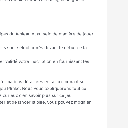
ipes du tableau et au sein de manière de jouer
ils sont sélectionnés devant le début de la
r validé votre inscription en fournissant les
nformations détaillées en se promenant sur
 jeu Plinko. Nous vous expliquerons tout ce
 curieux d’en savoir plus sur ce jeu
ser et de lancer la bille, vous pouvez modifier