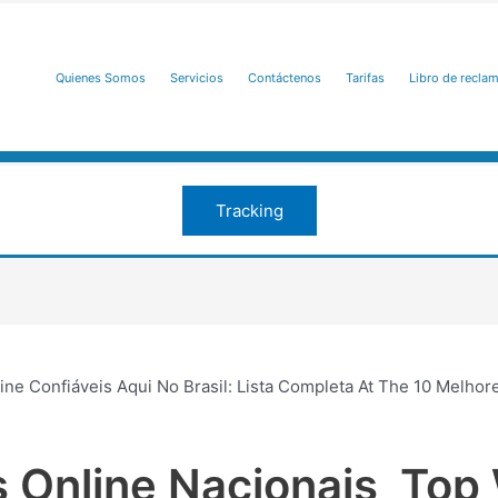
Quienes Somos
Servicios
Contáctenos
Tarifas
Libro de recla
Tracking
ine Confiáveis Aqui No Brasil: Lista Completa At The 10 Melhor
 Online Nacionais ️ To